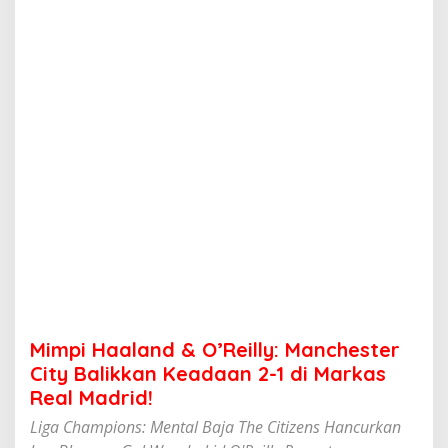
n
d
&
O
'
R
e
i
l
l
y
:
M
a
n
c
h
e
s
Mimpi Haaland & O’Reilly: Manchester
t
e
City Balikkan Keadaan 2-1 di Markas
r
Real Madrid!
C
i
Liga Champions: Mental Baja The Citizens Hancurkan
t