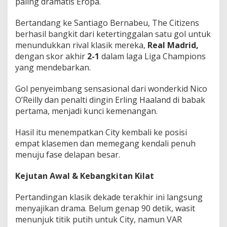
paling dramatis Eropa.
a
s
Bertandang ke Santiago Bernabeu, The Citizens
R
e
berhasil bangkit dari ketertinggalan satu gol untuk
a
menundukkan rival klasik mereka,
Real Madrid,
l
dengan skor akhir
2-1
dalam laga Liga Champions
M
yang mendebarkan.
a
d
r
Gol penyeimbang sensasional dari wonderkid Nico
i
O’Reilly dan penalti dingin Erling Haaland di babak
d
pertama, menjadi kunci kemenangan.
!
Hasil itu menempatkan City kembali ke posisi
empat klasemen dan memegang kendali penuh
menuju fase delapan besar.
Kejutan Awal & Kebangkitan Kilat
Pertandingan klasik dekade terakhir ini langsung
menyajikan drama. Belum genap 90 detik, wasit
menunjuk titik putih untuk City, namun VAR