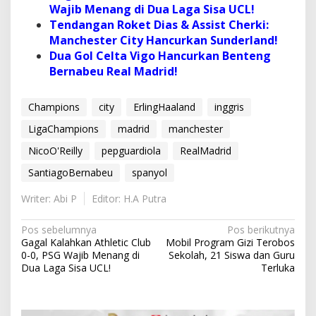
Wajib Menang di Dua Laga Sisa UCL!
Tendangan Roket Dias & Assist Cherki:
Manchester City Hancurkan Sunderland!
Dua Gol Celta Vigo Hancurkan Benteng
Bernabeu Real Madrid!
Champions
city
ErlingHaaland
inggris
LigaChampions
madrid
manchester
NicoO'Reilly
pepguardiola
RealMadrid
SantiagoBernabeu
spanyol
Writer: Abi P
Editor: H.A Putra
N
Pos sebelumnya
Pos berikutnya
Gagal Kalahkan Athletic Club
Mobil Program Gizi Terobos
a
0-0, PSG Wajib Menang di
Sekolah, 21 Siswa dan Guru
v
Dua Laga Sisa UCL!
Terluka
i
g