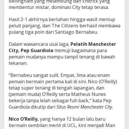
Bellingham yang melambung dan Endrick yang
membentur mistar, dominasi City tetap terasa.
Hasil 2-1 akhirnya bertahan hingga wasit meniup
peluit panjang, dan The Citizens berhasil membawa
pulang tiga poin dari Santiago Bernabeu.
Dalam wawancara usai laga,
Pelatih Manchester
City, Pep Guardiola
memuji bagaimana para
pemain mudanya mampu tampil tenang di bawah
tekanan.
“Bernabeu sangat sulit. Empat, lima atau enam
pemain bermain pertama kali di sini. Nico (O’Reilly)
tetap super tenang di tengah lapangan, dan
(pemain muda) O’Reilly serta Matheus Nunes
bekerja tanpa lelah sebagai full-back,” kata Pep
Guardiola dikutip dari
Situs Resmi Manchester City.
Nico O’Reilly,
yang hanya 12 bulan lalu baru
bermain sembilan menit di UCL, kini menjadi Man