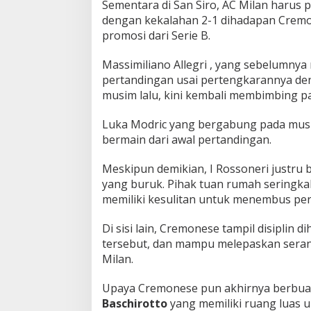
Sementara di San Siro, AC Milan harus
dengan kekalahan 2-1 dihadapan Cremo
promosi dari Serie B.
Massimiliano Allegri , yang sebelumny
pertandingan usai pertengkarannya denga
musim lalu, kini kembali membimbing pa
Luka Modric yang bergabung pada musim 
bermain dari awal pertandingan.
Meskipun demikian, I Rossoneri justr
yang buruk. Pihak tuan rumah seringka
memiliki kesulitan untuk menembus pe
Di sisi lain, Cremonese tampil disiplin 
tersebut, dan mampu melepaskan seran
Milan.
Upaya Cremonese pun akhirnya berbuah
Baschirotto
yang memiliki ruang luas 