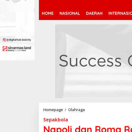
HOME
NASIONAL
DAERAH
INTERNASI
Homepage
/
Olahraga
N
a
Sepakbola
p
o
Napoli dan Roma Ra
l