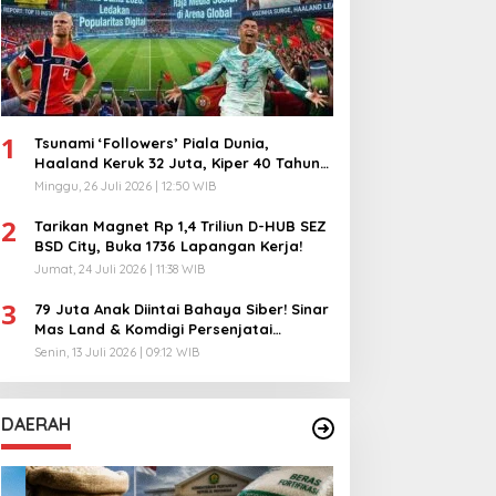
1
Tsunami ‘Followers’ Piala Dunia,
Haaland Keruk 32 Juta, Kiper 40 Tahun
Bikin Geger!
Minggu, 26 Juli 2026 | 12:50 WIB
2
Tarikan Magnet Rp 1,4 Triliun D-HUB SEZ
BSD City, Buka 1736 Lapangan Kerja!
Jumat, 24 Juli 2026 | 11:38 WIB
3
79 Juta Anak Diintai Bahaya Siber! Sinar
Mas Land & Komdigi Persenjatai
Ratusan Guru!
Senin, 13 Juli 2026 | 09:12 WIB
DAERAH