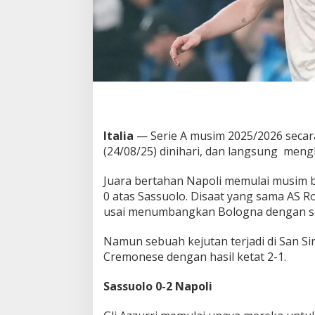
l
a
n
P
u
l
a
n
g
D
Italia
— Serie A musim 2025/2026 secar
e
(24/08/25) dinihari, dan langsung meng
n
g
a
Juara bertahan Napoli memulai musim
n
0 atas Sassuolo. Disaat yang sama AS
T
usai menumbangkan Bologna dengan sko
a
n
g
Namun sebuah kejutan terjadi di San S
a
Cremonese dengan hasil ketat 2-1.
n
K
Sassuolo 0-2 Napoli
o
s
o