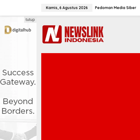
L
e
Kamis, 6 Agustus 2026
Pedoman Media Siber
w
a
tutup
t
i
k
e
k
o
n
t
e
n