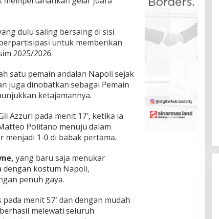
uk mempertahankan gelar juara
ng dulu saling bersaing di sisi
 berpartisipasi untuk memberikan
im 2025/2026.
h satu pemain andalan Napoli sejak
an juga dinobatkan sebagai Pemain
enunjukkan ketajamannya.
Azzuri pada menit 17′, ketika ia
Matteo Politano menuju dalam
 menjadi 1-0 di babak pertama.
yne,
yang baru saja menukar
a dengan kostum Napoli,
engan penuh gaya.
 pada menit 57′ dan dengan mudah
berhasil melewati seluruh