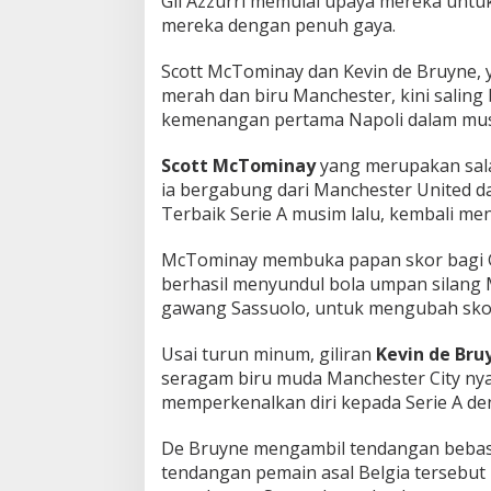
Gli Azzurri memulai upaya mereka unt
n
mereka dengan penuh gaya.
g
!
Scott McTominay dan Kevin de Bruyne, ya
merah dan biru Manchester, kini saling
kemenangan pertama Napoli dalam mus
Scott McTominay
yang merupakan sala
ia bergabung dari Manchester United d
Terbaik Serie A musim lalu, kembali m
McTominay membuka papan skor bagi Gli 
berhasil menyundul bola umpan silang 
gawang Sassuolo, untuk mengubah skor
Usai turun minum, giliran
Kevin de Bru
seragam biru muda Manchester City ny
memperkenalkan diri kepada Serie A d
De Bruyne mengambil tendangan bebas
tendangan pemain asal Belgia tersebut 