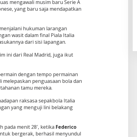
 puas mengawali musim baru Serie A
nese, yang baru saja mendapatkan
Pendaftaran Istana Dibuka,
Warga Berebut Kuota
a menjalani hukuman larangan
Di Daerah, Nasional
|
Rabu, 5 Agustus 2026 |
09:13 WIB
n wasit dalam final Piala Italia
sukannya dari sisi lapangan.
ini dari Real Madrid, juga ikut
u bermain dengan tempo permainan
li melepaskan penguasaan bola dan
rtahanan tamu mereka.
dihadapan raksasa sepakbola Italia
gan yang menguji lini belakang
 pada menit 28′, ketika
Federico
untuk bergerak, berhasil menyundul