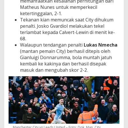
memanfaatkan kesalahan perhitungan dari
Matheus Nunes untuk memperkecil
ketertinggalan, 2-1.
Tekanan kian memuncak saat City dihukum
penalti. Josko Gvardiol melakukan tekel
terlambat kepada Calvert-Lewin di menit ke-
68.
Walaupun tendangan penalti
Lukas Nmecha
(mantan pemain City) berhasil ditepis oleh
Gianluigi Donnarumma, bola muntah jatuh
kembali ke kakinya dan berhasil disepak
masuk dan mengubah skor 2-2.
Manchester City vs Leeds United – Foto: Dok. Man. City