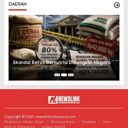
DAERAH
A
Skandal Beras Bernutrisi Dibongkar Negara
T
Di Daerah, Nasional
|
Senin, 3 Agustus 2026 | 10:11 WIB
Di
Copyright © 2025 newslinkindonesia.com
Pedoman Media Siber
Tentang Kami
Redaksi
Karir
Iklan & Marketing
Indeks Berita