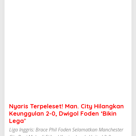
e
l
e
s
e
t
!
M
a
n
.
C
i
t
y
H
i
l
a
Nyaris Terpeleset! Man. City Hilangkan
n
g
Keunggulan 2-0, Dwigol Foden ‘Bikin
k
Lega’
a
n
Liga Inggris: Brace Phil Foden Selamatkan Manchester
K