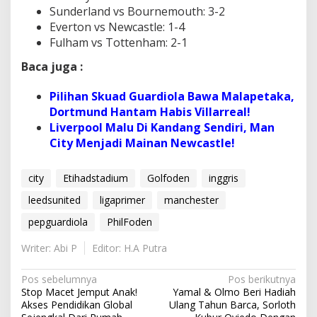
Sunderland vs Bournemouth: 3-2
Everton vs Newcastle: 1-4
Fulham vs Tottenham: 2-1
Baca juga :
Pilihan Skuad Guardiola Bawa Malapetaka,
Dortmund Hantam Habis Villarreal!
Liverpool Malu Di Kandang Sendiri, Man
City Menjadi Mainan Newcastle!
city
Etihadstadium
Golfoden
inggris
leedsunited
ligaprimer
manchester
pepguardiola
PhilFoden
Writer: Abi P
Editor: H.A Putra
N
Pos sebelumnya
Pos berikutnya
Stop Macet Jemput Anak!
Yamal & Olmo Beri Hadiah
a
Akses Pendidikan Global
Ulang Tahun Barca, Sorloth