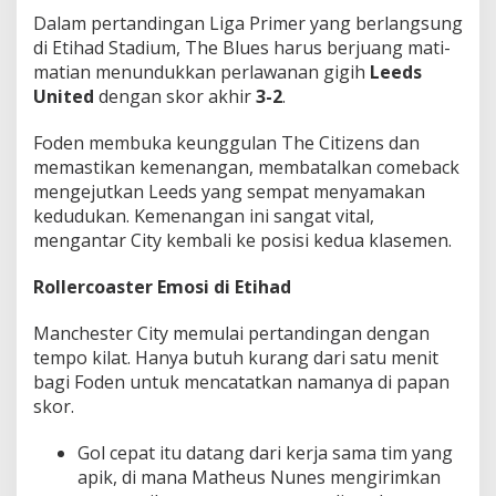
B
Dalam pertandingan Liga Primer yang berlangsung
i
di Etihad Stadium, The Blues harus berjuang mati-
k
matian menundukkan perlawanan gigih
Leeds
i
n
United
dengan skor akhir
3-2
.
L
e
Foden membuka keunggulan The Citizens dan
g
memastikan kemenangan, membatalkan comeback
a
mengejutkan Leeds yang sempat menyamakan
'
kedudukan. Kemenangan ini sangat vital,
mengantar City kembali ke posisi kedua klasemen.
Rollercoaster Emosi di Etihad
Manchester City memulai pertandingan dengan
tempo kilat. Hanya butuh kurang dari satu menit
bagi Foden untuk mencatatkan namanya di papan
skor.
Gol cepat itu datang dari kerja sama tim yang
apik, di mana Matheus Nunes mengirimkan