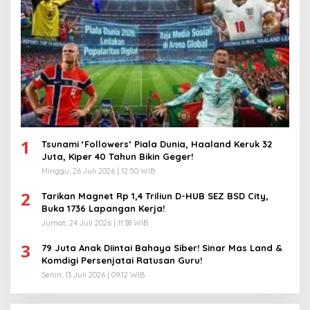
1
Tsunami ‘Followers’ Piala Dunia, Haaland Keruk 32
Juta, Kiper 40 Tahun Bikin Geger!
Minggu, 26 Juli 2026 | 12:50 WIB
2
Tarikan Magnet Rp 1,4 Triliun D-HUB SEZ BSD City,
Buka 1736 Lapangan Kerja!
Jumat, 24 Juli 2026 | 11:38 WIB
3
79 Juta Anak Diintai Bahaya Siber! Sinar Mas Land &
Komdigi Persenjatai Ratusan Guru!
Senin, 13 Juli 2026 | 09:12 WIB