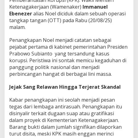
Pemberantasan Korupsi (KPK). Wakil Menteri
i
Ketenagakerjaan (Wamenaker)
Immanuel
n
Ebenezer
alias Noel diciduk dalam sebuah operasi
e
t
tangkap tangan (OTT) pada Rabu (20/08/25)
P
malam.
r
a
Penangkapan Noel menjadi catatan sebagai
b
pejabat pertama di kabinet pemerintahan Presiden
o
w
Prabowo Subianto yang tersandung kasus
o
korupsi. Peristiwa ini sontak memicu kegaduhan di
P
panggung politik nasional dan menjadi
e
perbincangan hangat di berbagai lini massa.
r
t
a
Jejak Sang Relawan Hingga Terjerat Skandal
m
a
Kabar penangkapan ini seolah menjadi pesan
y
tegas dari lembaga antirasuah. Penangkapan itu
a
disinyalir terkait dugaan suap atau gratifikasi
n
g
dalam proyek di Kementerian Ketenagakerjaan.
D
Barang bukti dalam jumlah signifikan dilaporkan
i
turut disita, meski KPK masih enggan merinci
c