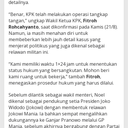
detailnya.
i
d
u
“Benar, KPK telah melakukan operasi tangkap
k
tangan,” ungkap Wakil Ketua KPK,
Fitroh
!
Rohcahyanto
, saat dikonfirmasi pada Kamis (21/8).
Namun, ia masih menahan diri untuk
membeberkan lebih jauh detail kasus yang
menjerat politikus yang juga dikenal sebagai
relawan militan ini.
“Kami memiliki waktu 1×24 jam untuk menentukan
status hukum yang bersangkutan. Mohon beri
kami ruang untuk bekerja,” tambah
Fitroh
,
menegaskan prosedur hukum yang harus dilalui.
Sebelum dilantik sebagai wakil menteri, Noel
dikenal sebagai pendukung setia Presiden Joko
Widodo (Jokowi) dengan membentuk relawan
Jokowi Mania. Ia bahkan sempat mengalihkan
dukungannya ke Ganjar Pranowo melalui GP
Mania, sebelum akhirnya bergabung dengan Partai