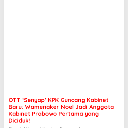
'
K
P
K
G
u
n
c
a
n
g
K
a
b
i
n
e
t
B
OTT ‘Senyap’ KPK Guncang Kabinet
a
r
Baru: Wamenaker Noel Jadi Anggota
u
Kabinet Prabowo Pertama yang
:
Diciduk!
W
a