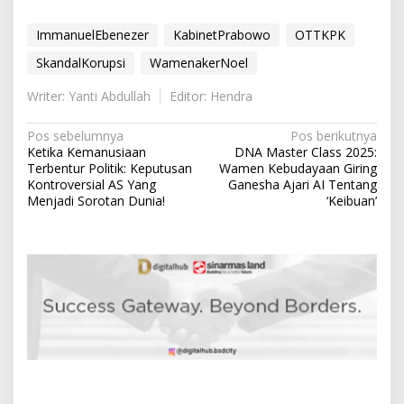
ImmanuelEbenezer
KabinetPrabowo
OTTKPK
SkandalKorupsi
WamenakerNoel
Writer: Yanti Abdullah
Editor: Hendra
N
Pos sebelumnya
Pos berikutnya
Ketika Kemanusiaan
DNA Master Class 2025:
a
Terbentur Politik: Keputusan
Wamen Kebudayaan Giring
v
Kontroversial AS Yang
Ganesha Ajari AI Tentang
Menjadi Sorotan Dunia!
‘Keibuan’
i
g
a
s
i
p
o
s