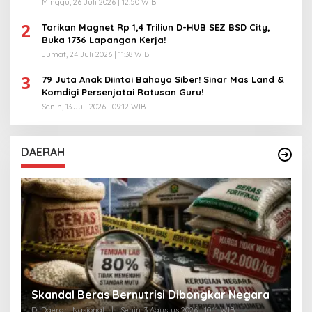
Minggu, 26 Juli 2026 | 12:50 WIB
2
Tarikan Magnet Rp 1,4 Triliun D-HUB SEZ BSD City,
Buka 1736 Lapangan Kerja!
Jumat, 24 Juli 2026 | 11:38 WIB
3
79 Juta Anak Diintai Bahaya Siber! Sinar Mas Land &
Komdigi Persenjatai Ratusan Guru!
Senin, 13 Juli 2026 | 09:12 WIB
DAERAH
A
Skandal Beras Bernutrisi Dibongkar Negara
T
Di Daerah, Nasional
|
Senin, 3 Agustus 2026 | 10:11 WIB
Di