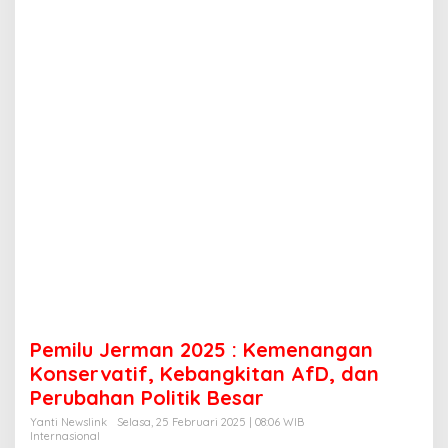
a
n
2
0
2
5
:
K
e
m
e
n
a
n
g
a
n
K
o
Pemilu Jerman 2025 : Kemenangan
n
s
Konservatif, Kebangkitan AfD, dan
e
Perubahan Politik Besar
r
v
Yanti Newslink
Selasa, 25 Februari 2025 | 08:06 WIB
Internasional
a