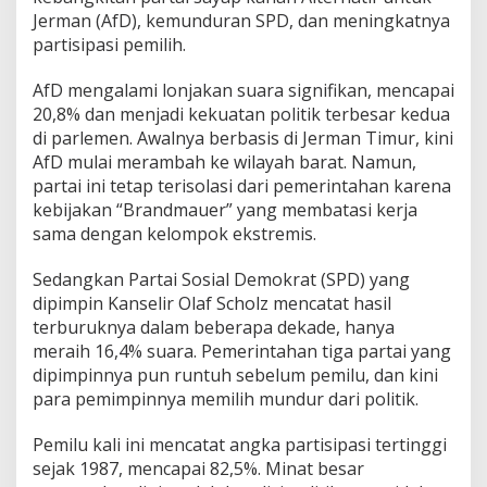
u
Jerman (AfD), kemunduran SPD, dan meningkatnya
b
partisipasi pemilih.
a
h
AfD mengalami lonjakan suara signifikan, mencapai
a
n
20,8% dan menjadi kekuatan politik terbesar kedua
P
di parlemen. Awalnya berbasis di Jerman Timur, kini
o
AfD mulai merambah ke wilayah barat. Namun,
l
partai ini tetap terisolasi dari pemerintahan karena
i
t
kebijakan “Brandmauer” yang membatasi kerja
i
sama dengan kelompok ekstremis.
k
B
Sedangkan Partai Sosial Demokrat (SPD) yang
e
dipimpin Kanselir Olaf Scholz mencatat hasil
s
a
terburuknya dalam beberapa dekade, hanya
r
meraih 16,4% suara. Pemerintahan tiga partai yang
dipimpinnya pun runtuh sebelum pemilu, dan kini
para pemimpinnya memilih mundur dari politik.
Pemilu kali ini mencatat angka partisipasi tertinggi
sejak 1987, mencapai 82,5%. Minat besar