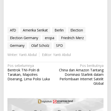
AfD
Amerika Serikat
Berlin
Election
Election Germany
eropa
Friedrich Merz
Germany
Olaf Scholz
SPD
Writer: Yanti Abdul
Editor: Yanti Abdul
N
Pos sebelumnya
Pos berikutnya
Bentrok TNI-Polri di
China dan Amazon Tantang
a
Tarakan, Mapolres
Dominasi Starlink dalam
v
Diserang, Lima Polisi Luka
Perlombaan Internet Satelit
Global
i
g
a
s