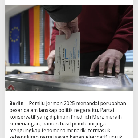
t
i
f
,
K
e
b
a
n
g
k
i
t
a
n
A
f
D
,
Berlin
– Pemilu Jerman 2025 menandai perubahan
d
besar dalam lanskap politik negara itu. Partai
a
konservatif yang dipimpin Friedrich Merz meraih
n
kemenangan, namun hasil pemilu ini juga
P
mengungkap fenomena menarik, termasuk
e
r
kebangkitan partai sayap kanan Alternatif untuk