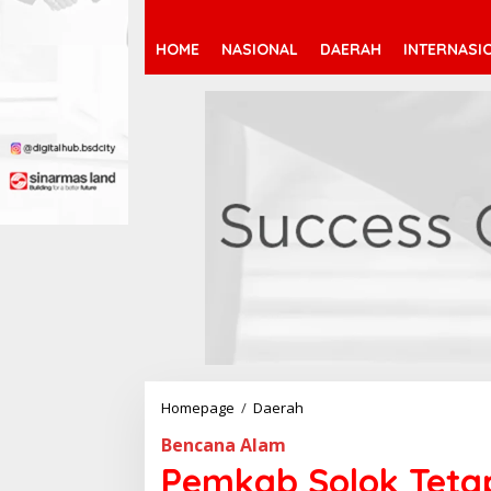
HOME
NASIONAL
DAERAH
INTERNASI
Homepage
/
Daerah
P
e
Bencana Alam
m
k
Pemkab Solok Teta
a