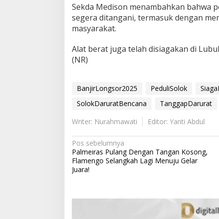
Sekda Medison menambahkan bahwa pe
segera ditangani, termasuk dengan m
masyarakat.
Alat berat juga telah disiagakan di Lu
(NR)
BanjirLongsor2025
PeduliSolok
Siag
SolokDaruratBencana
TanggapDarurat
Writer: Nurahmawati
Editor: Yanti Abdul
N
Pos sebelumnya
Palmeiras Pulang Dengan Tangan Kosong,
a
Flamengo Selangkah Lagi Menuju Gelar
v
Juara!
i
g
a