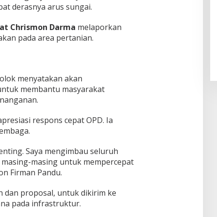
bat derasnya arus sungai.
Pendaftaran Istana Dibuka,
at Chrismon Darma
melaporkan
Warga Berebut Kuota
akan pada area pertanian.
Di Daerah, Nasional
|
Rabu, 5 Agustus 2026 |
09:13 WIB
 Solok menyatakan akan
ntuk membantu masyarakat
enanganan.
presiasi respons cepat OPD. Ia
lembaga.
penting. Saya mengimbau seluruh
gsi masing-masing untuk mempercepat
Jon Firman Pandu.
 dan proposal, untuk dikirim ke
na pada infrastruktur.