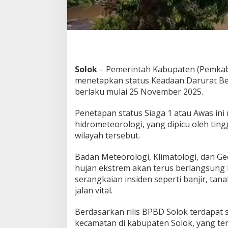
a
t
B
e
n
c
a
Solok
– Pemerintah Kabupaten (Pemkab)
n
menetapkan status Keadaan Darurat Be
a
berlaku mulai 25 November 2025.
Penetapan status Siaga 1 atau Awas ini
hidrometeorologi, yang dipicu oleh ting
wilayah tersebut.
Badan Meteorologi, Klimatologi, dan G
hujan ekstrem akan terus berlangsung
serangkaian insiden seperti banjir, tan
jalan vital.
Berdasarkan rilis BPBD Solok terdapat 
kecamatan di kabupaten Solok, yang t