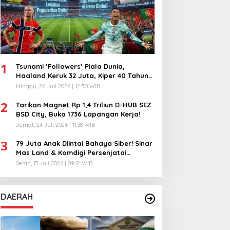
1
Tsunami ‘Followers’ Piala Dunia,
Haaland Keruk 32 Juta, Kiper 40 Tahun
Bikin Geger!
Minggu, 26 Juli 2026 | 12:50 WIB
2
Tarikan Magnet Rp 1,4 Triliun D-HUB SEZ
BSD City, Buka 1736 Lapangan Kerja!
Jumat, 24 Juli 2026 | 11:38 WIB
3
79 Juta Anak Diintai Bahaya Siber! Sinar
Mas Land & Komdigi Persenjatai
Ratusan Guru!
Senin, 13 Juli 2026 | 09:12 WIB
DAERAH