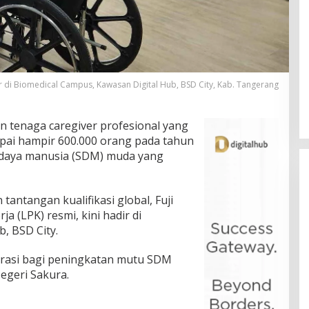
r di Biomedical Campus, Kawasan Digital Hub, BSD City, Kab. Tangerang
n tenaga caregiver profesional yang
apai hampir 600.000 orang pada tahun
r daya manusia (SDM) muda yang
antangan kualifikasi global, Fuji
 (LPK) resmi, kini hadir di
, BSD City.
lerasi bagi peningkatan mutu SDM
egeri Sakura.