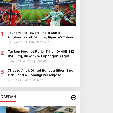
1
Tsunami ‘Followers’ Piala Dunia,
Haaland Keruk 32 Juta, Kiper 40 Tahun
Bikin Geger!
Minggu, 26 Juli 2026 | 12:50 WIB
2
Tarikan Magnet Rp 1,4 Triliun D-HUB SEZ
BSD City, Buka 1736 Lapangan Kerja!
Jumat, 24 Juli 2026 | 11:38 WIB
3
79 Juta Anak Diintai Bahaya Siber! Sinar
Mas Land & Komdigi Persenjatai
Ratusan Guru!
Senin, 13 Juli 2026 | 09:12 WIB
DAERAH