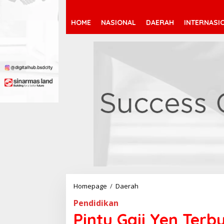
HOME
NASIONAL
DAERAH
INTERNASI
Homepage
/
Daerah
P
i
Pendidikan
n
t
Pintu Gaji Yen Ter
u