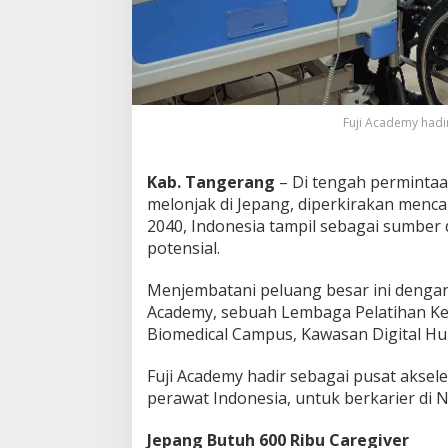
y
S
i
a
p
k
Fuji Academy hadi
a
n
6
0
Kab. Tangerang
– Di tengah permintaa
0
melonjak di Jepang, diperkirakan menc
.
2040, Indonesia tampil sebagai sumbe
0
potensial.
0
0
C
Menjembatani peluang besar ini dengan t
a
Academy, sebuah Lembaga Pelatihan Kerja
r
Biomedical Campus, Kawasan Digital Hub
e
g
Fuji Academy hadir sebagai pusat akse
i
v
perawat Indonesia, untuk berkarier di N
e
r
Jepang Butuh 600 Ribu Caregiver
I