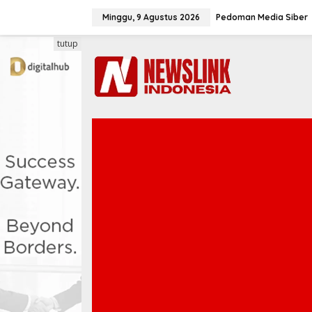
L
e
Minggu, 9 Agustus 2026
Pedoman Media Siber
w
a
tutup
t
i
k
e
k
o
n
t
e
n