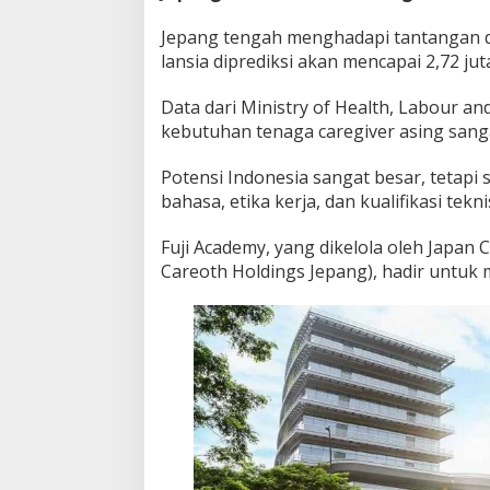
n
Jepang tengah menghadapi tantangan de
d
o
lansia diprediksi akan mencapai 2,72 ju
n
e
Data dari Ministry of Health, Labour a
s
kebutuhan tenaga caregiver asing sanga
i
a
Potensi Indonesia sangat besar, tetapi
bahasa, etika kerja, dan kualifikasi tekni
Fuji Academy, yang dikelola oleh Japan 
Careoth Holdings Jepang), hadir untuk