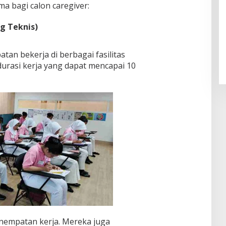
a bagi calon caregiver:
g Teknis)
Pendaftaran Istana Dibuka,
Warga Berebut Kuota
Di Daerah, Nasional
|
Rabu, 5 Agustus 2026 |
atan bekerja di berbagai fasilitas
09:13 WIB
durasi kerja yang dapat mencapai 10
enempatan kerja. Mereka juga