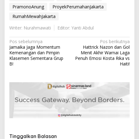
PramonoAnung
ProyekPerumahanJakarta
RumahMewahJakarta
Writer: Nurahmawati
Editor: Yanti Abdul
N
Pos sebelumnya
Pos berikutnya
Jamaika Jaga Momentum
Hattrick Nazon dan Gol
a
Kemenangan dan Pimpin
Menit Akhir Warnai Laga
v
Klasemen Sementara Grup
Penuh Emosi Kosta Rika vs
B!
Haiti!
i
g
a
s
i
p
o
s
Tinggalkan Balasan