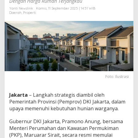
Dengan Harga Rumah Terjangkau
n
1
Yanti Newslink
Kamis, 11 September 2025 | 14:51 WIB
Daerah
,
Properti
9
.
8
0
9
U
n
i
t
R
u
m
Foto: Ilustrasi
a
h
d
Jakarta
– Langkah strategis diambil oleh
i
Pemerintah Provinsi (Pemprov) DKI Jakarta, dalam
J
upaya memenuhi kebutuhan hunian warganya.
a
k
a
Gubernur DKI Jakarta, Pramono Anung, bersama
r
Menteri Perumahan dan Kawasan Permukiman
t
(PKP), Maruarar Sirait, secara resmi memulai
a