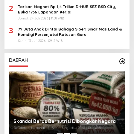
2
Tarikan Magnet Rp 1,4 Triliun D-HUB SEZ BSD City,
Buka 1736 Lapangan Kerja!
Jumat, 24 Juli 2026 | 11:38 WIB
3
79 Juta Anak Diintai Bahaya Siber! Sinar Mas Land &
Komdigi Persenjatai Ratusan Guru!
Senin, 13 Juli 2026 | 09:12 WIB
DAERAH
A
Skandal Beras Bernutrisi Dibongkar Negara
T
Di Daerah, Nasional
|
Senin, 3 Agustus 2026 | 10:11 WIB
Di