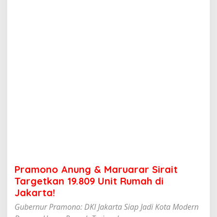
n
g
&
M
a
r
u
a
r
a
r
S
i
r
a
i
t
T
a
Pramono Anung & Maruarar Sirait
r
g
Targetkan 19.809 Unit Rumah di
e
Jakarta!
t
k
Gubernur Pramono: DKI Jakarta Siap Jadi Kota Modern
a