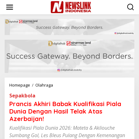
L
e
w
a
t
i
k
e
k
o
n
t
e
n
Homepage
/
Olahraga
P
r
Sepakbola
a
n
Prancis Akhiri Babak Kualifikasi Piala
c
Dunia Dengan Hasil Telak Atas
i
Azerbaijan!
s
A
Kualifikasi Piala Dunia 2026: Mateta & Akliouche
k
Sumbang Gol, Les Bleus Pulang Dengan Kemenangan
h