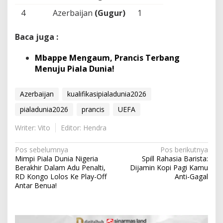
4
Azerbaijan
(Gugur)
1
Baca juga :
Mbappe Mengaum, Prancis Terbang
Menuju Piala Dunia!
Azerbaijan
kualifikasipialadunia2026
pialadunia2026
prancis
UEFA
Writer: Vito
Editor: Hendra
N
Pos sebelumnya
Pos berikutnya
Mimpi Piala Dunia Nigeria
Spill Rahasia Barista:
a
Berakhir Dalam Adu Penalti,
Dijamin Kopi Pagi Kamu
v
RD Kongo Lolos Ke Play-Off
Anti-Gagal
Antar Benua!
i
g
a