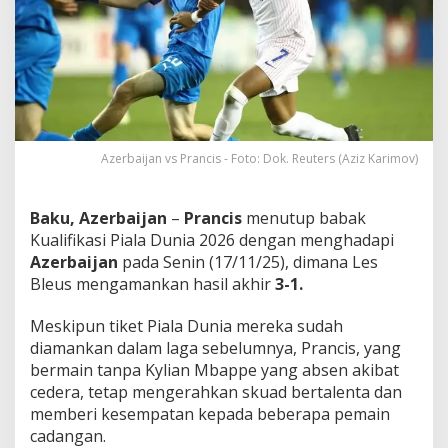
u
n
i
a
D
e
n
g
a
Azerbaijan vs Prancis - Foto: Dok. Reuters (Aziz Karimov)
n
H
a
Baku, Azerbaijan
–
Prancis
menutup babak
s
Kualifikasi Piala Dunia 2026 dengan menghadapi
i
Azerbaijan
pada Senin (17/11/25), dimana Les
l
T
Bleus mengamankan hasil akhir
3-1.
e
l
Meskipun tiket Piala Dunia mereka sudah
a
diamankan dalam laga sebelumnya, Prancis, yang
k
bermain tanpa Kylian Mbappe yang absen akibat
A
t
cedera, tetap mengerahkan skuad bertalenta dan
a
memberi kesempatan kepada beberapa pemain
s
cadangan.
A