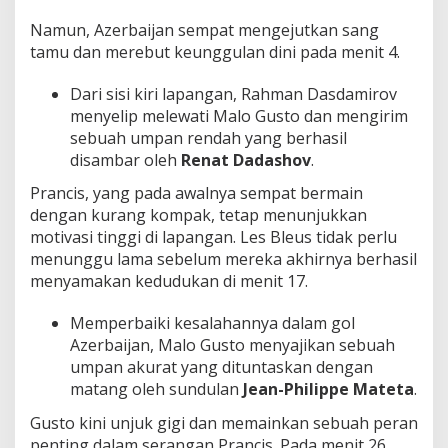
z
Namun, Azerbaijan sempat mengejutkan sang
e
r
tamu dan merebut keunggulan dini pada menit 4.
b
a
Dari sisi kiri lapangan, Rahman Dasdamirov
i
menyelip melewati Malo Gusto dan mengirim
j
sebuah umpan rendah yang berhasil
a
n
disambar oleh
Renat Dadashov
.
!
Prancis, yang pada awalnya sempat bermain
dengan kurang kompak, tetap menunjukkan
motivasi tinggi di lapangan. Les Bleus tidak perlu
menunggu lama sebelum mereka akhirnya berhasil
menyamakan kedudukan di menit 17.
Memperbaiki kesalahannya dalam gol
Azerbaijan, Malo Gusto menyajikan sebuah
umpan akurat yang dituntaskan dengan
matang oleh sundulan
Jean-Philippe Mateta
.
Gusto kini unjuk gigi dan memainkan sebuah peran
penting dalam serangan Prancis. Pada menit 26,