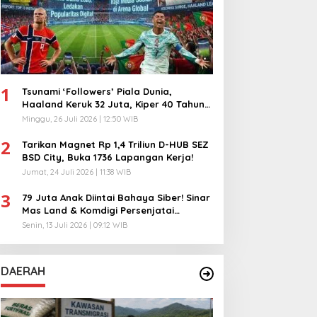
1
Tsunami ‘Followers’ Piala Dunia,
Haaland Keruk 32 Juta, Kiper 40 Tahun
Bikin Geger!
Minggu, 26 Juli 2026 | 12:50 WIB
2
Tarikan Magnet Rp 1,4 Triliun D-HUB SEZ
BSD City, Buka 1736 Lapangan Kerja!
Jumat, 24 Juli 2026 | 11:38 WIB
3
79 Juta Anak Diintai Bahaya Siber! Sinar
Mas Land & Komdigi Persenjatai
Ratusan Guru!
Senin, 13 Juli 2026 | 09:12 WIB
DAERAH