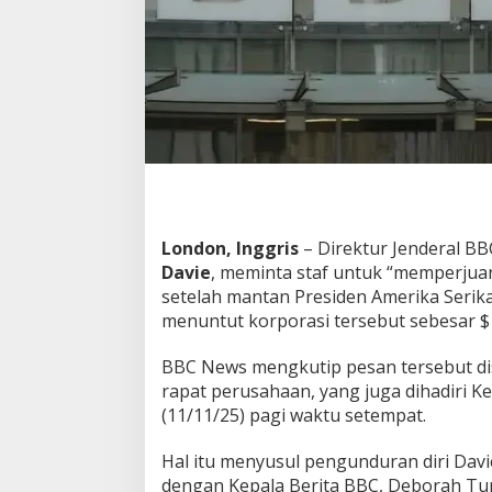
a
t
B
B
C
R
p
1
6
T
r
i
London, Inggris
– Direktur Jenderal B
l
Davie
, meminta staf untuk “memperjuan
i
u
setelah mantan Presiden Amerika Ser
n
menuntut korporasi tersebut sebesar $ 1 
!
BBC News mengkutip pesan tersebut di
rapat perusahaan, yang juga dihadiri K
(11/11/25) pagi waktu setempat.
Hal itu menyusul pengunduran diri Da
dengan Kepala Berita BBC, Deborah Tu