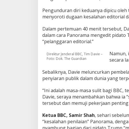
Pengunduran diri keduanya dipicu oleh
menyoroti dugaan kesalahan editorial
Dalam pertemuan 40 menit tersebut, D
dalam cara Panorama mengedit pidato
“pelanggaran editorial.”
Namun, i
Direktur Jenderal BBC, Tim Davie –
Foto: Dok. The Guardian
secara l
Sebaliknya, Davie meluncurkan pembel
penyiaran publik dalam dunia yang terpo
“Ini adalah masa-masa sulit bagi BBC, t
Davie, seraya menambahkan bahwa ia “
tersebut dan memuji pekerjaan penting p
Ketua BBC, Samir Shah
, sehari sebelu
“kesalahan penilaian” Panorama, den
nyambung bagian dari pidato Trump “