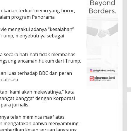
 tekanan terkait memo yang bocor,
 dalam program Panorama.
avie mengakui adanya “kesalahan”
 Trump, menyebutnya sebagai
a secara hati-hati tidak membahas
angsung ancaman hukum dari Trump.
aan luas terhadap BBC dan peran
larisasi.
etapi kami akan melewatinya,” kata
sangat bangga” dengan korporasi
ara jurnalis.
mnya telah meminta maaf atas
gan mengatakan bahwa menyambung-
memberikan kesan seruan langsung