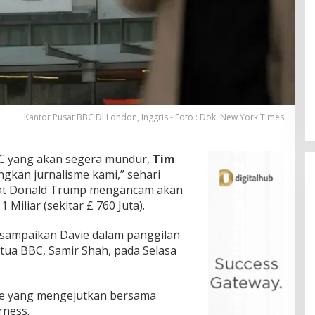
Kantor Pusat BBC Di London, Inggris - Foto : Dok. New York Times
BC yang akan segera mundur,
Tim
gkan jurnalisme kami,” sehari
ikat Donald Trump mengancam akan
Miliar (sekitar £ 760 Juta).
sampaikan Davie dalam panggilan
etua BBC, Samir Shah, pada Selasa
vie yang mengejutkan bersama
rness.