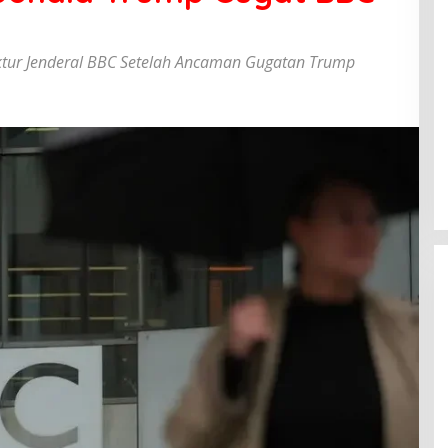
ektur Jenderal BBC Setelah Ancaman Gugatan Trump