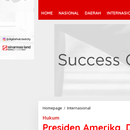
HOME
NASIONAL
DAERAH
INTERNASI
Homepage
/
Internasional
P
r
Hukum
e
s
Presiden Amerika,
i