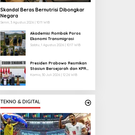
Skandal Beras Bernutrisi Dibongkar
Negara
Senin, 3 Agustus 2026 | 10:11 WIB
Akademisi Rombak Poros
Ekonomi Transmigrasi
Sabtu, 1 Agustus 2026 | 10:17 WIB
Presiden Prabowo Resmikan
Stasiun Bersejarah dan KPR
Subsidi
Kamis, 30 Juli 2026 | 12:26 WIB
TEKNO & DIGITAL