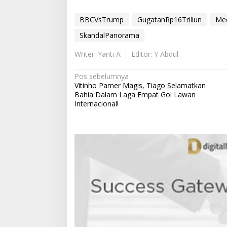
BBCVsTrump
GugatanRp16Triliun
Med
SkandalPanorama
Writer: Yanti A
Editor: Y Abdul
N
Pos sebelumnya
Vitinho Pamer Magis, Tiago Selamatkan
a
Bahia Dalam Laga Empat Gol Lawan
v
Internacional!
i
g
a
s
i
p
o
s