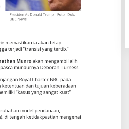
h
Presiden As Donald Trump – Foto : Dok.
Skandal Beras Bernutrisi
BBC News
Dibongkar Negara
Di Daerah, Nasional
|
Senin, 3 Agustus 2026 | 10:11
WIB
ie memastikan ia akan tetap
a terjadi “transisi yang tertib.”
onathan Munro
akan mengambil alih
a, pasca mundurnya Deborah Turness.
njangan Royal Charter BBC pada
 ketentuan dan tujuan keberadaan
iliki “kasus yang sangat kuat”
perubahan model pendanaan,
n), di tengah ketidakpastian mengenai