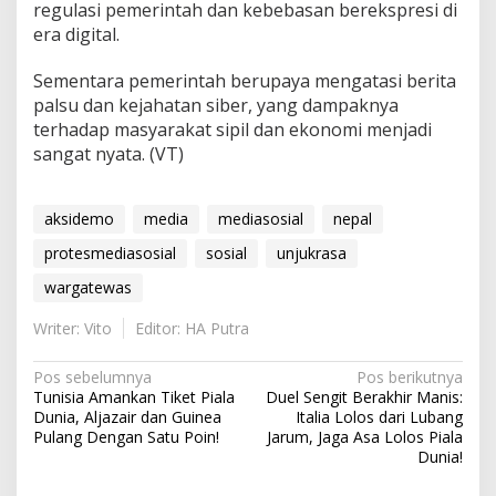
regulasi pemerintah dan kebebasan berekspresi di
era digital.
Sementara pemerintah berupaya mengatasi berita
palsu dan kejahatan siber, yang dampaknya
terhadap masyarakat sipil dan ekonomi menjadi
sangat nyata. (VT)
aksidemo
media
mediasosial
nepal
protesmediasosial
sosial
unjukrasa
wargatewas
Writer: Vito
Editor: HA Putra
N
Pos sebelumnya
Pos berikutnya
Tunisia Amankan Tiket Piala
Duel Sengit Berakhir Manis:
a
Dunia, Aljazair dan Guinea
Italia Lolos dari Lubang
v
Pulang Dengan Satu Poin!
Jarum, Jaga Asa Lolos Piala
Dunia!
i