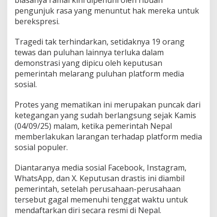
biasanya ramai kini dipenuhi oleh ribuan
h
pengunjuk rasa yang menuntut hak mereka untuk
a
berekspresi.
n
T
e
Tragedi tak terhindarkan, setidaknya 19 orang
r
tewas dan puluhan lainnya terluka dalam
l
demonstrasi yang dipicu oleh keputusan
u
pemerintah melarang puluhan platform media
k
a
sosial.
!
Protes yang mematikan ini merupakan puncak dari
ketegangan yang sudah berlangsung sejak Kamis
(04/09/25) malam, ketika pemerintah Nepal
memberlakukan larangan terhadap platform media
sosial populer.
Diantaranya media sosial Facebook, Instagram,
WhatsApp, dan X. Keputusan drastis ini diambil
pemerintah, setelah perusahaan-perusahaan
tersebut gagal memenuhi tenggat waktu untuk
mendaftarkan diri secara resmi di Nepal.