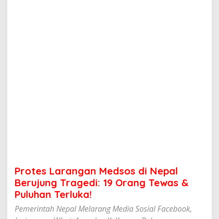
n
g
a
n
M
e
d
s
o
s
d
i
N
e
p
a
l
B
e
Protes Larangan Medsos di Nepal
r
u
Berujung Tragedi: 19 Orang Tewas &
j
Puluhan Terluka!
u
n
Pemerintah Nepal Melarang Media Sosial Facebook,
g