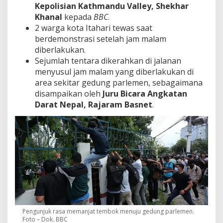
Kepolisian Kathmandu Valley, Shekhar
Khanal
kepada
BBC
.
2 warga kota Itahari tewas saat
berdemonstrasi setelah jam malam
diberlakukan.
Sejumlah tentara dikerahkan di jalanan
menyusul jam malam yang diberlakukan di
area sekitar gedung parlemen, sebagaimana
disampaikan oleh
Juru Bicara Angkatan
Darat Nepal,
Rajaram Basnet
.
Pengunjuk rasa memanjat tembok menuju gedung parlemen.
Foto – Dok. BBC