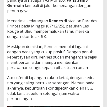
pahitnya di hadapan AS Monaco,
Paris Saint-
e
Germain
kembali di jalur kemenangan dengan
s
penuh gaya.
!
Menerima kedatangan
Rennes
di stadion Parc des
Princes pada Minggu (07/12/25), pasukan Les
Rouge et Bleu mempermalukan tamu mereka
dengan skor telak
5-0.
Meskipun demikian, Rennes memulai laga ini
dengan nada yang cukup positif. Dengan penuh
kepercayaan diri, Rennes sudah mengancam sejak
menit pertama dan mampu memberikan
perlawanan sengit kepada pihak tuan rumah.
Atmosfer di lapangan cukup ketat, dengan kedua
tim yang saling bertukar serangan. Namun pada
akhirnya, kebuntuan skor dipecahkan oleh PSG,
tidak lama sebelum setengah jam waktu
pertandingan.