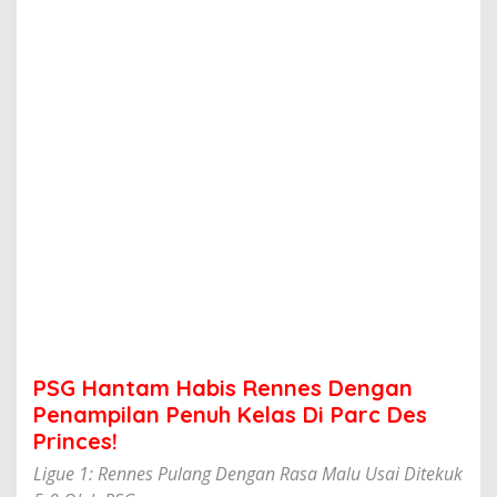
a
b
i
s
R
e
n
n
e
s
D
e
n
g
a
n
P
e
n
PSG Hantam Habis Rennes Dengan
a
m
Penampilan Penuh Kelas Di Parc Des
p
Princes!
i
l
Ligue 1: Rennes Pulang Dengan Rasa Malu Usai Ditekuk
a