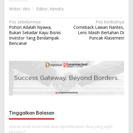
Writer: Vito
Editor: Hendra
N
Pos sebelumnya
Pos berikutnya
Pohon Adalah Nyawa,
Comeback Lawan Nantes,
a
Bukan Sekadar Kayu Bisnis
Lens Masih Bertahan Di
v
Investor Yang Berdampak
Puncak Klasemen!
Bencana!
i
g
a
s
i
p
o
s
Tinggalkan Balasan
Alamat email Anda tidak akan dipublikasikan.
Ruas yang wajib
ditandai
*