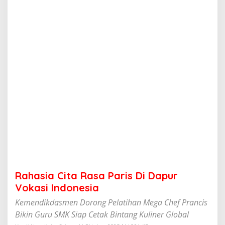
a
R
a
s
a
P
a
r
i
s
D
i
D
a
p
u
r
V
o
Rahasia Cita Rasa Paris Di Dapur
k
a
Vokasi Indonesia
s
Kemendikdasmen Dorong Pelatihan Mega Chef Prancis
i
I
Bikin Guru SMK Siap Cetak Bintang Kuliner Global
n