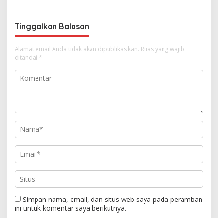
o
s
Tinggalkan Balasan
Alamat email Anda tidak akan dipublikasikan.
Ruas yang wajib
ditandai
*
Simpan nama, email, dan situs web saya pada peramban
ini untuk komentar saya berikutnya.