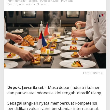
Yanti Newslink
Selasa, 14 Oktober 2025 | 14:09 WIB
d
Daerah
,
Internasional
,
Nasional
o
n
e
s
i
a
Foto : Ilustrasi
Depok, Jawa Barat
– Masa depan industri kuliner
dan pariwisata Indonesia kini tengah ‘diracik’ ulang.
Sebagai langkah nyata memperkuat kompetensi
pendidikan vokasi yang berstandar internasional,