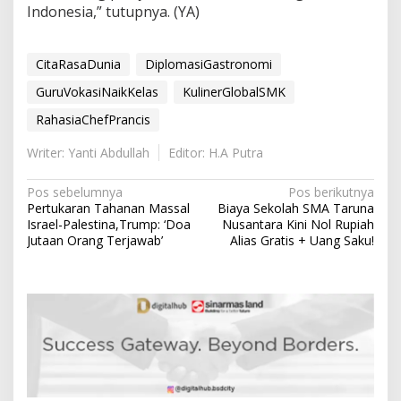
Indonesia,” tutupnya. (YA)
CitaRasaDunia
DiplomasiGastronomi
GuruVokasiNaikKelas
KulinerGlobalSMK
RahasiaChefPrancis
Writer: Yanti Abdullah
Editor: H.A Putra
N
Pos sebelumnya
Pos berikutnya
Pertukaran Tahanan Massal
Biaya Sekolah SMA Taruna
a
Israel-Palestina,Trump: ‘Doa
Nusantara Kini Nol Rupiah
v
Jutaan Orang Terjawab’
Alias Gratis + Uang Saku!
i
g
a
s
i
p