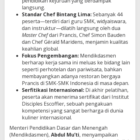
pendidikan kejuruan yang berdampak
langsung.
Standar Chef Bintang Lima:
Sebanyak 44
peserta—terdiri dari guru SMK, widyaiswara,
dan instruktur—dilatih langsung oleh dua
Master Chef
dari Prancis, Chef Simon Bauden
dan Chef Gérald Maridens, menjamin kualitas
keahlian global.
Fokus Pengembangan:
Mendikdasmen
berharap kerja sama ini meluas ke bidang lain
seperti perhotelan dan pariwisata, bahkan
membayangkan adanya restoran bergaya
Prancis di SMK-SMK Indonesia di masa depan.
Serfitikasi Internasional:
Di akhir pelatihan,
peserta akan menerima sertifikat dari Institut
Disciples Escoffier, sebuah pengakuan
kompetensi yang sangat berharga di dunia
kuliner internasional.
Menteri Pendidikan Dasar dan Menengah
(Mendikdasmen),
Abdul Mu’ti
, menyampaikan