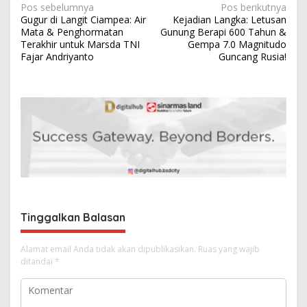
N
Pos sebelumnya
Pos berikutnya
Gugur di Langit Ciampea: Air
Kejadian Langka: Letusan
a
Mata & Penghormatan
Gunung Berapi 600 Tahun &
v
Terakhir untuk Marsda TNI
Gempa 7.0 Magnitudo
Fajar Andriyanto
Guncang Rusia!
i
g
a
s
i
p
o
s
Tinggalkan Balasan
Alamat email Anda tidak akan dipublikasikan.
Ruas yang wajib
ditandai
*