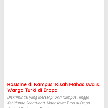
a
m
p
u
s
:
K
i
s
a
h
M
a
h
a
s
i
s
w
Rasisme di Kampus: Kisah Mahasiswa &
a
&
Warga Turki di Eropa
W
Diskriminasi yang Meresap: Dari Kampus Hingga
a
r
Kehidupan Sehari-hari, Mahasiswa Turki di Eropa
g