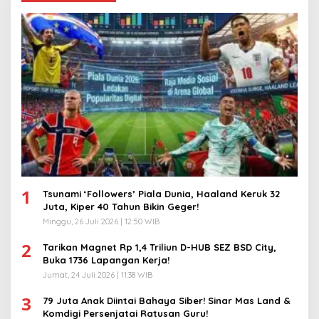
1
Tsunami ‘Followers’ Piala Dunia, Haaland Keruk 32
Juta, Kiper 40 Tahun Bikin Geger!
Minggu, 26 Juli 2026 | 12:50 WIB
2
Tarikan Magnet Rp 1,4 Triliun D-HUB SEZ BSD City,
Buka 1736 Lapangan Kerja!
Jumat, 24 Juli 2026 | 11:38 WIB
3
79 Juta Anak Diintai Bahaya Siber! Sinar Mas Land &
Komdigi Persenjatai Ratusan Guru!