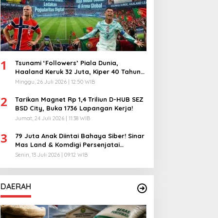
1
Tsunami ‘Followers’ Piala Dunia,
Haaland Keruk 32 Juta, Kiper 40 Tahun
Bikin Geger!
Minggu, 26 Juli 2026 | 12:50 WIB
2
Tarikan Magnet Rp 1,4 Triliun D-HUB SEZ
BSD City, Buka 1736 Lapangan Kerja!
Jumat, 24 Juli 2026 | 11:38 WIB
3
79 Juta Anak Diintai Bahaya Siber! Sinar
Mas Land & Komdigi Persenjatai
Ratusan Guru!
Senin, 13 Juli 2026 | 09:12 WIB
DAERAH