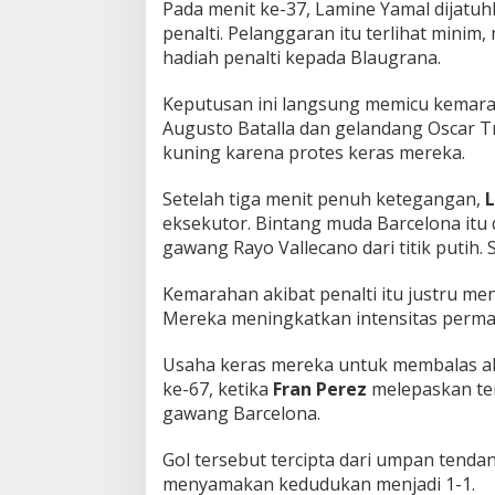
Pada menit ke-37, Lamine Yamal dijatuh
n
penalti. Pelanggaran itu terlihat mini
g
hadiah penalti kepada
Blaugrana
.
a
n
G
Keputusan ini langsung memicu kemara
o
Augusto Batalla dan gelandang Oscar Tr
l
kuning karena protes keras mereka.
P
e
Setelah tiga menit penuh ketegangan,
n
y
eksekutor. Bintang muda Barcelona i
e
gawang Rayo Vallecano dari titik putih. 
i
m
Kemarahan akibat penalti itu justru men
b
Mereka meningkatkan intensitas perma
a
n
g
Usaha keras mereka untuk membalas a
!
ke-67, ketika
Fran Perez
melepaskan ten
gawang Barcelona.
Gol tersebut tercipta dari umpan tendan
menyamakan kedudukan menjadi 1-1.