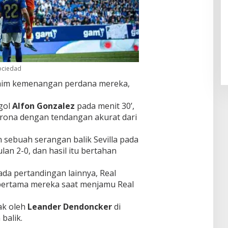
Pendaftaran Istana Dibuka,
Warga Berebut Kuota
Di Daerah, Nasional
|
Rabu, 5 Agustus 2026 |
09:13 WIB
Sociedad
laim kemenangan perdana mereka,
gol
Alfon Gonzalez
pada menit 30’,
ona dengan tendangan akurat dari
sebuah serangan balik Sevilla pada
n 2-0, dan hasil itu bertahan
da pertandingan lainnya, Real
pertama mereka saat menjamu Real
tak oleh
Leander Dendoncker
di
balik.