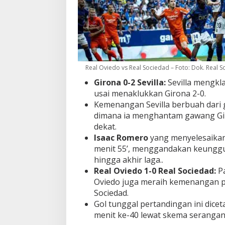
Real Oviedo vs Real Sociedad – Foto: Dok. Real 
Girona 0-2 Sevilla:
Sevilla mengk
usai menaklukkan Girona 2-0.
Kemenangan Sevilla berbuah dari 
dimana ia menghantam gawang Gir
dekat.
Isaac Romero
yang menyelesaikan 
menit 55’, menggandakan keunggula
hingga akhir laga..
Real Oviedo 1-0 Real Sociedad:
Pa
Oviedo juga meraih kemenangan 
Sociedad.
Gol tunggal pertandingan ini dice
menit ke-40 lewat skema serangan 