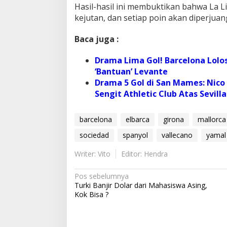
Hasil-hasil ini membuktikan bahwa La L
kejutan, dan setiap poin akan diperjua
Baca juga :
Drama Lima Gol! Barcelona Lolo
‘Bantuan’ Levante
Drama 5 Gol di San Mames: Nic
Sengit Athletic Club Atas Sevilla
barcelona
elbarca
girona
mallorca
sociedad
spanyol
vallecano
yamal
Writer: Vito
Editor: Hendra
N
Pos sebelumnya
Turki Banjir Dolar dari Mahasiswa Asing,
a
Kok Bisa ?
v
i