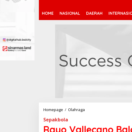
HOME
NASIONAL
DAERAH
INTERNASI
Homepage
/
Olahraga
R
a
Sepakbola
y
o
Rayo Vallecano Bal
V