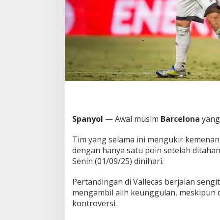
i
K
o
n
t
r
o
v
e
r
s
i
a
Spanyol
— Awal musim
Barcelona
yang 
l
B
Tim yang selama ini mengukir kemenan
a
r
dengan hanya satu poin setelah ditah
c
Senin (01/09/25) dinihari.
e
l
Pertandingan di Vallecas berjalan sengit
o
mengambil alih keunggulan, meskipun 
n
a
kontroversi.
D
e