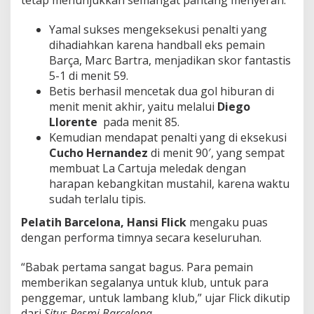
Yamal sukses mengeksekusi penalti yang
dihadiahkan karena handball eks pemain
Barça, Marc Bartra, menjadikan skor fantastis
5-1 di menit 59.
Betis berhasil mencetak dua gol hiburan di
menit menit akhir, yaitu melalui
Diego
Llorente
pada menit 85.
Kemudian mendapat penalti yang di eksekusi
Cucho Hernandez
di menit 90′, yang sempat
membuat La Cartuja meledak dengan
harapan kebangkitan mustahil, karena waktu
sudah terlalu tipis.
Pelatih Barcelona,
Hansi Flick
mengaku puas
dengan performa timnya secara keseluruhan.
“Babak pertama sangat bagus. Para pemain
memberikan segalanya untuk klub, untuk para
penggemar, untuk lambang klub,” ujar Flick dikutip
dari
Situs Resmi Barcelona.