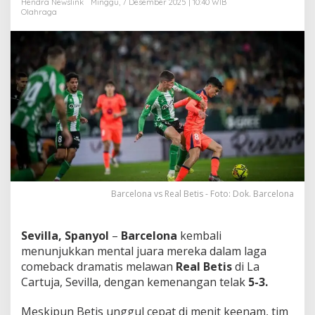
Hendra Newslink
Minggu, 7 Desember 2025 | 10:40 WIB
a
Olahraga
l
a
s
5
G
o
l
D
a
l
a
m
3
5
Barcelona vs Real Betis - Foto: Dok. Barcelona
M
e
n
i
Sevilla, Spanyol
–
Barcelona
kembali
t
menunjukkan mental juara mereka dalam laga
!
comeback dramatis melawan
Real Betis
di La
Cartuja, Sevilla, dengan kemenangan telak
5-3.
Meskipun Betis unggul cepat di menit keenam, tim