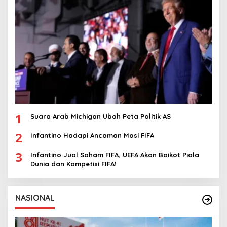
1
Suara Arab Michigan Ubah Peta Politik AS
2
Infantino Hadapi Ancaman Mosi FIFA
3
Infantino Jual Saham FIFA, UEFA Akan Boikot Piala
Dunia dan Kompetisi FIFA!
NASIONAL