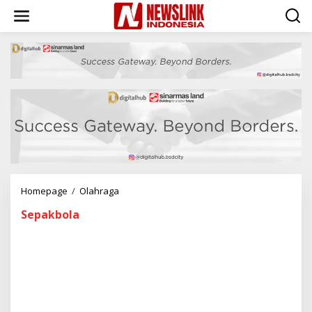
L
e
w
a
t
i
k
e
k
o
n
t
e
n
Homepage
/
Olahraga
R
e
Sepakbola
a
l
B
e
t
i
s
U