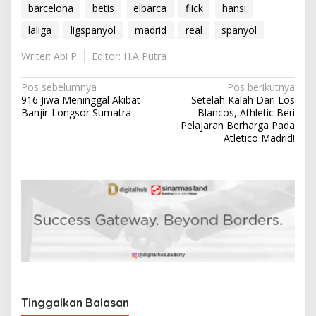
barcelona
betis
elbarca
flick
hansi
laliga
ligspanyol
madrid
real
spanyol
Writer: Abi P
Editor: H.A Putra
N
Pos sebelumnya
Pos berikutnya
916 Jiwa Meninggal Akibat
Setelah Kalah Dari Los
a
Banjir-Longsor Sumatra
Blancos, Athletic Beri
v
Pelajaran Berharga Pada
Atletico Madrid!
i
g
a
s
i
p
o
s
Tinggalkan Balasan