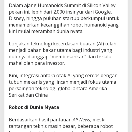
u
Dalam ajang Humanoids Summit di Silicon Valley
h
pekan ini, lebih dari 2.000 insinyur dari Google,
M
Disney, hingga puluhan startup berkumpul untuk
e
memamerkan kecanggihan robot humanoid yang
k
a
kini mulai merambah dunia nyata.
n
i
Lonjakan teknologi kecerdasan buatan (AI) telah
s
menjadi bahan bakar utama bagi industri yang
!
dulunya dianggap “membosankan” dan terlalu
mahal oleh para investor.
Kini, integrasi antara otak AI yang cerdas dengan
tubuh mekanis yang lincah menjadi fokus utama
persaingan teknologi global antara Amerika
Serikat dan China.
Robot di Dunia Nyata
Berdasarkan hasil pantauan
AP News,
meski
tantangan teknis masih besar, beberapa robot