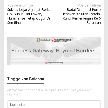
N
Pos sebelumnya
Pos berikutnya
Sukses Kejar Agregat Berkat
Badai Dragons! Porto
a
Gol Bunuh Diri Lawan,
Hentikan Kejutan Estrela,
v
Fluminense Tetap Gugur Di
Kunci Kemenangan Ke 6
Semifinal!
Beruntun
i
g
a
s
i
p
o
s
Tinggalkan Balasan
Alamat email Anda tidak akan dipublikasikan.
Ruas yang wajib
ditandai
*