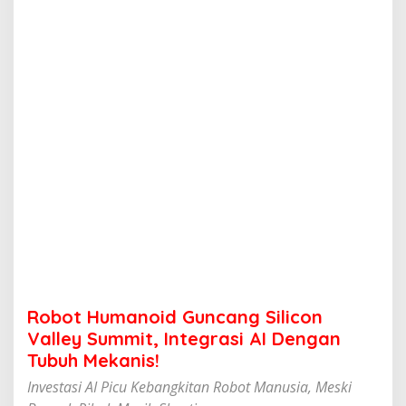
o
i
d
G
u
n
c
a
n
g
S
i
l
i
c
o
n
V
a
Robot Humanoid Guncang Silicon
l
l
Valley Summit, Integrasi AI Dengan
e
Tubuh Mekanis!
y
S
Investasi AI Picu Kebangkitan Robot Manusia, Meski
u