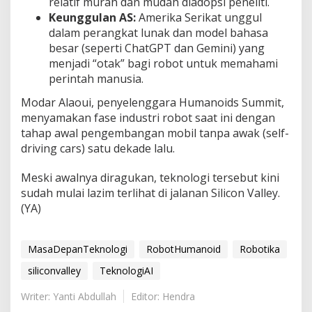
relatif murah dan mudah diadopsi peneliti.
Keunggulan AS:
Amerika Serikat unggul
dalam perangkat lunak dan model bahasa
besar (seperti ChatGPT dan Gemini) yang
menjadi “otak” bagi robot untuk memahami
perintah manusia.
Modar Alaoui, penyelenggara Humanoids Summit,
menyamakan fase industri robot saat ini dengan
tahap awal pengembangan mobil tanpa awak (self-
driving cars) satu dekade lalu.
Meski awalnya diragukan, teknologi tersebut kini
sudah mulai lazim terlihat di jalanan Silicon Valley.
(YA)
MasaDepanTeknologi
RobotHumanoid
Robotika
siliconvalley
TeknologiAI
Writer: Yanti Abdullah
Editor: Hendra