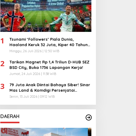
1
Tsunami ‘Followers’ Piala Dunia,
Haaland Keruk 32 Juta, Kiper 40 Tahun
Bikin Geger!
Minggu, 26 Juli 2026 | 12:50 WIB
2
Tarikan Magnet Rp 1,4 Triliun D-HUB SEZ
BSD City, Buka 1736 Lapangan Kerja!
Jumat, 24 Juli 2026 | 11:38 WIB
3
79 Juta Anak Diintai Bahaya Siber! Sinar
Mas Land & Komdigi Persenjatai
Ratusan Guru!
Senin, 13 Juli 2026 | 09:12 WIB
DAERAH