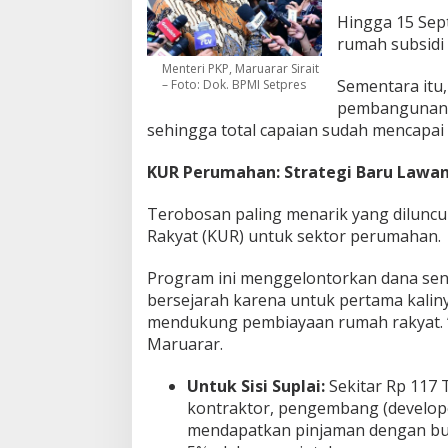
a
Hingga 15 Sep
n
rumah subsidi 
g
Menteri PKP, Maruarar Sirait
K
Sementara itu,
– Foto: Dok. BPMI Setpres
e
pembangunan a
b
a
sehingga total capaian sudah mencapai 
g
i
KUR Perumahan: Strategi Baru Lawan
a
n
Terobosan paling menarik yang diluncu
!
Rakyat (KUR) untuk sektor perumahan.
Program ini menggelontorkan dana senil
bersejarah karena untuk pertama kali
mendukung pembiayaan rumah rakyat. “
Maruarar.
Untuk Sisi Suplai:
Sekitar Rp 117 T
kontraktor, pengembang (develope
mendapatkan pinjaman dengan bun