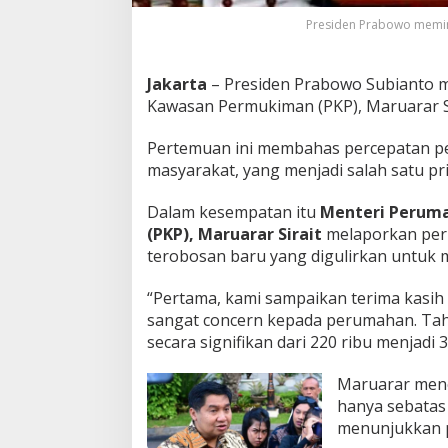
R
Presiden Prabowo memimp
u
m
a
Jakarta
– Presiden Prabowo Subianto 
h
Kawasan Permukiman (PKP), Maruarar Sir
R
a
k
Pertemuan ini membahas percepatan pe
y
masyarakat, yang menjadi salah satu pr
a
t
Dalam kesempatan itu
Menteri Perum
,
C
(PKP), Maruarar Sirait
melaporkan per
e
terobosan baru yang digulirkan untuk 
k
S
“Pertama, kami sampaikan terima kasi
i
sangat concern kepada perumahan. Tahu
a
p
secara signifikan dari 220 ribu menjadi 3
a
S
Maruarar mene
a
hanya sebatas j
j
menunjukkan p
a
Y