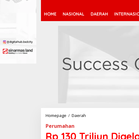
HOME
NASIONAL
DAERAH
INTERNASI
Homepage
/
Daerah
R
p
Perumahan
1
3
Rp 130 Triliun Dig
0