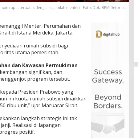
in rapat terbatas dengan sejumlah menteri - Foto: Dok. BPMI Setpres
memanggil Menteri Perumahan dan
ait di Istana Merdeka, Jakarta.
nyediaan rumah subsidi bagi
ioritas utama pemerintah.
ahan dan Kawasan Permukiman
kembangan signifikan, dan
menggenjot program tersebut.
h kepada Presiden Prabowo yang
n ini kuota rumah subsidi dinaikkan
50 ribu unit,” ujar Maruarar Sirait.
kankan langkah strategis ini tak
anji. Realisasi di lapangan
rogres positif.