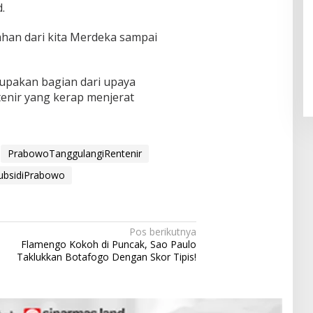
.
han dari kita Merdeka sampai
Pendaftaran Istana Dibuka,
Warga Berebut Kuota
Di Daerah, Nasional
|
Rabu, 5 Agustus 2026 |
09:13 WIB
upakan bagian dari upaya
enir yang kerap menjerat
PrabowoTanggulangiRentenir
bsidiPrabowo
Pos berikutnya
Flamengo Kokoh di Puncak, Sao Paulo
Taklukkan Botafogo Dengan Skor Tipis!