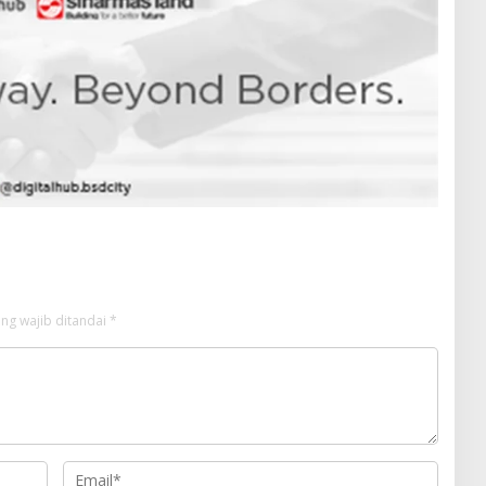
ng wajib ditandai
*