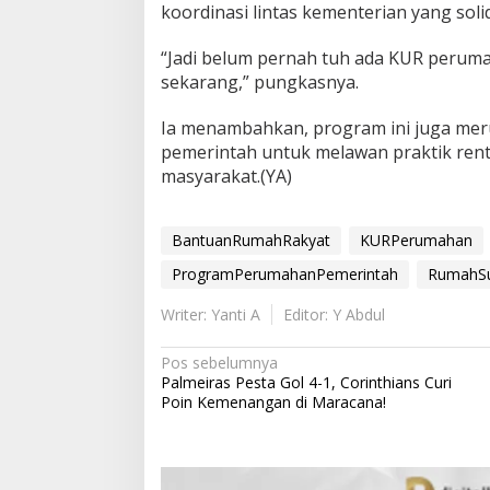
koordinasi lintas kementerian yang solid
“Jadi belum pernah tuh ada KUR peruma
sekarang,” pungkasnya.
Ia menambahkan, program ini juga mer
pemerintah untuk melawan praktik rent
masyarakat.(YA)
BantuanRumahRakyat
KURPerumahan
ProgramPerumahanPemerintah
RumahSu
Writer: Yanti A
Editor: Y Abdul
N
Pos sebelumnya
Palmeiras Pesta Gol 4-1, Corinthians Curi
a
Poin Kemenangan di Maracana!
v
i