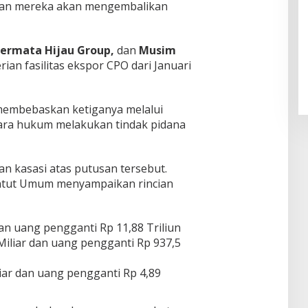
pkan mereka akan mengembalikan
Pendaftaran Istana Dibuka,
Permata Hijau Group,
dan
Musim
Warga Berebut Kuota
ian fasilitas ekspor CPO dari Januari
Di Daerah, Nasional
|
Rabu, 5 Agustus 2026 |
09:13 WIB
 membebaskan ketiganya melalui
ecara hukum melakukan tindak pidana
n kasasi atas putusan tersebut.
untut Umum menyampaikan rincian
an uang pengganti Rp 11,88 Triliun
Miliar dan uang pengganti Rp 937,5
ar dan uang pengganti Rp 4,89