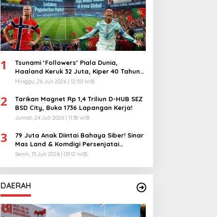
1
Tsunami ‘Followers’ Piala Dunia,
Haaland Keruk 32 Juta, Kiper 40 Tahun
Bikin Geger!
Minggu, 26 Juli 2026 | 12:50 WIB
2
Tarikan Magnet Rp 1,4 Triliun D-HUB SEZ
BSD City, Buka 1736 Lapangan Kerja!
Jumat, 24 Juli 2026 | 11:38 WIB
3
79 Juta Anak Diintai Bahaya Siber! Sinar
Mas Land & Komdigi Persenjatai
Ratusan Guru!
Senin, 13 Juli 2026 | 09:12 WIB
DAERAH