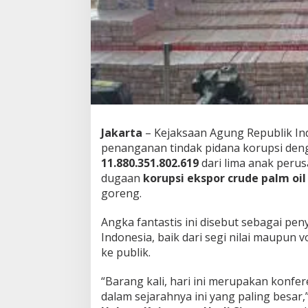
r
o
u
p
:
P
e
n
y
i
Jakarta
– Kejaksaan Agung Republik In
t
penanganan tindak pidana korupsi deng
a
a
11.880.351.802.619
dari lima anak peru
n
dugaan
korupsi ekspor crude palm oil
T
goreng.
e
r
Angka fantastis ini disebut sebagai pen
b
e
Indonesia, baik dari segi nilai maupun 
s
ke publik.
a
r
“Barang kali, hari ini merupakan konfe
d
dalam sejarahnya ini yang paling besar,
a
l