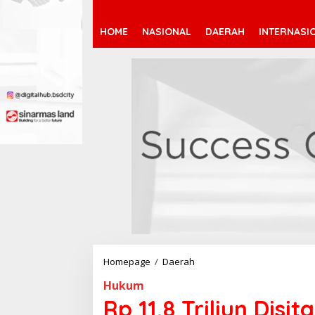
HOME
NASIONAL
DAERAH
INTERNASI
Homepage
/
Daerah
R
p
Hukum
1
1
Rp 11,8 Triliun Disi
,