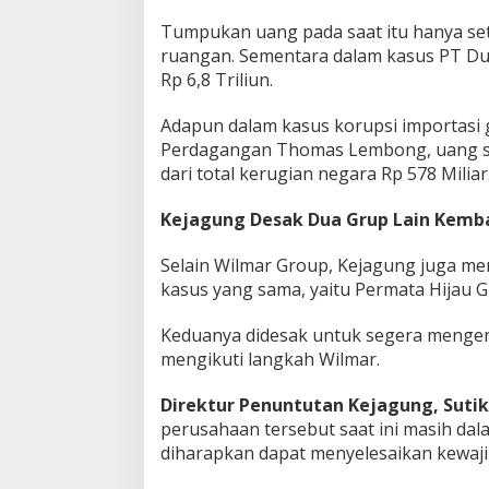
s
i
Tumpukan uang pada saat itu hanya set
a
ruangan. Sementara dalam kasus PT Du
Rp 6,8 Triliun.
Adapun dalam kasus korupsi importasi
Perdagangan Thomas Lembong, uang sit
dari total kerugian negara Rp 578 Miliar
Kejagung Desak Dua Grup Lain Kemb
Selain Wilmar Group, Kejagung juga men
kasus yang sama, yaitu Permata Hijau
Keduanya didesak untuk segera mengem
mengikuti langkah Wilmar.
Direktur Penuntutan Kejagung, Suti
perusahaan tersebut saat ini masih da
diharapkan dapat menyelesaikan kewaj