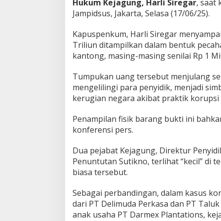
Hukum Kejagung, Harli Siregar
, saat
a
Jampidsus, Jakarta, Selasa (17/06/25).
m
S
Kapuspenkum, Harli Siregar menyampaik
e
Triliun ditampilkan dalam bentuk peca
j
a
kantong, masing-masing senilai Rp 1 Mil
r
a
Tumpukan uang tersebut menjulang se
h
mengelilingi para penyidik, menjadi sim
K
kerugian negara akibat praktik korupsi d
o
r
u
Penampilan fisik barang bukti ini bah
p
konferensi pers.
s
i
Dua pejabat Kejagung, Direktur Penyid
d
i
Penuntutan Sutikno, terlihat “kecil” di
I
biasa tersebut.
n
d
Sebagai perbandingan, dalam kasus kor
o
dari PT Delimuda Perkasa dan PT Talu
n
e
anak usaha PT Darmex Plantations, keja