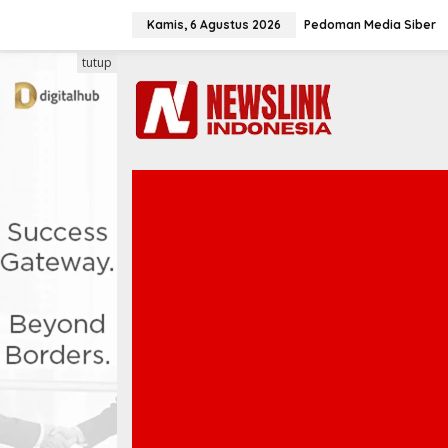
L
e
Kamis, 6 Agustus 2026
Pedoman Media Siber
w
a
tutup
t
i
k
e
k
o
n
t
e
n