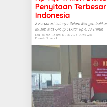
8
Penyitaan Terbesar
T
r
Indonesia
i
l
2 Korporasi Lainnya Belum Mengembalikan y
i
Musim Mas Group Sekitar Rp 4,89 Triliun
u
n
Edy Priyono
Selasa, 17 Juni 2025 | 20:55 WIB
D
Daerah
,
Nasional
i
s
i
t
a
d
a
r
i
W
i
l
m
a
r
G