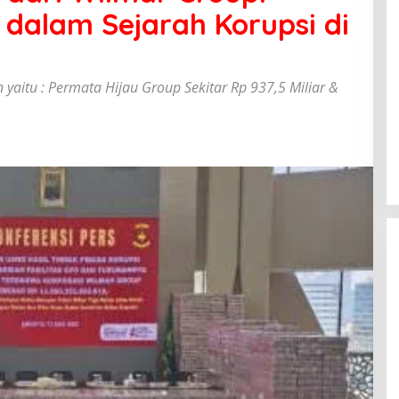
 dalam Sejarah Korupsi di
aitu : Permata Hijau Group Sekitar Rp 937,5 Miliar &