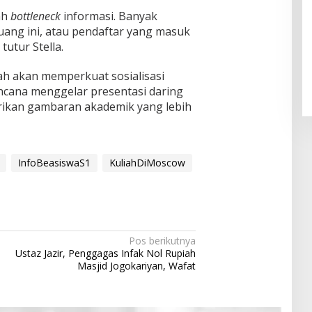
ah
bottleneck
informasi. Banyak
ang ini, atau pendaftar yang masuk
Pendaftaran Istana Dibuka,
tutur Stella.
Warga Berebut Kuota
Di Daerah, Nasional
|
Rabu, 5 Agustus 2026 |
ah akan memperkuat sosialisasi
09:13 WIB
encana menggelar presentasi daring
rikan gambaran akademik yang lebih
InfoBeasiswaS1
KuliahDiMoscow
Pos berikutnya
Ustaz Jazir, Penggagas Infak Nol Rupiah
Masjid Jogokariyan, Wafat