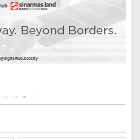
ng wajib ditandai
*