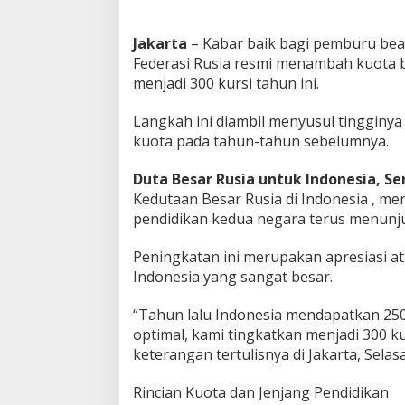
B
e
Jakarta
– Kabar baik bagi pemburu beas
a
Federasi Rusia resmi menambah kuota b
s
i
menjadi 300 kursi tahun ini.
s
w
Langkah ini diambil menyusul tingginy
a
kuota pada tahun-tahun sebelumnya.
Duta Besar Rusia untuk Indonesia, Se
Kedutaan Besar Rusia di Indonesia , m
pendidikan kedua negara terus menunjuk
Peningkatan ini merupakan apresiasi a
Indonesia yang sangat besar.
“Tahun lalu Indonesia mendapatkan 25
optimal, kami tingkatkan menjadi 300 ku
keterangan tertulisnya di Jakarta, Selas
Rincian Kuota dan Jenjang Pendidikan