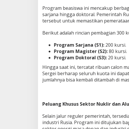
Program beasiswa ini mencakup berbagai
sarjana hingga doktoral. Pemerintah Ru
tersebut untuk memastikan pemerataan
Berikut adalah rincian pembagian 300 k
Program Sarjana (S1):
200 kursi.
Program Magister (S2):
80 kursi.
Program Doktoral (S3):
20 kursi.
Hingga saat ini, tercatat ribuan calon m
Sergei berharap seluruh kuota ini dapa
jumlahnya bisa kembali ditambah di ma
Peluang Khusus Sektor Nuklir dan A
Selain jalur reguler pemerintah, tersed
industri Rusia. Program ini ditujukan 
sektor energi masa depan dan industri s