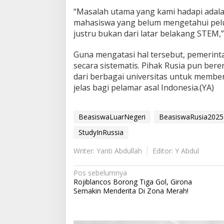
“Masalah utama yang kami hadapi adal
mahasiswa yang belum mengetahui pelu
justru bukan dari latar belakang STEM,” 
Guna mengatasi hal tersebut, pemerint
secara sistematis. Pihak Rusia pun ber
dari berbagai universitas untuk membe
jelas bagi pelamar asal Indonesia.(YA)
BeasiswaLuarNegeri
BeasiswaRusia2025
StudyInRussia
Writer: Yanti Abdullah
Editor: Y Abdul
N
Pos sebelumnya
Rojiblancos Borong Tiga Gol, Girona
a
Semakin Menderita Di Zona Merah!
v
i