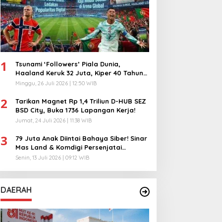
1
Tsunami ‘Followers’ Piala Dunia,
Haaland Keruk 32 Juta, Kiper 40 Tahun
Bikin Geger!
Minggu, 26 Juli 2026 | 12:50 WIB
2
Tarikan Magnet Rp 1,4 Triliun D-HUB SEZ
BSD City, Buka 1736 Lapangan Kerja!
Jumat, 24 Juli 2026 | 11:38 WIB
3
79 Juta Anak Diintai Bahaya Siber! Sinar
Mas Land & Komdigi Persenjatai
Ratusan Guru!
Senin, 13 Juli 2026 | 09:12 WIB
DAERAH