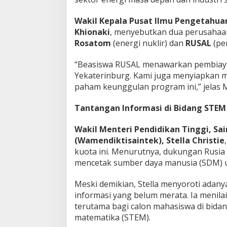
Wakil Kepala Pusat Ilmu Pengetahua
Khionaki
, menyebutkan dua perusahaan
Rosatom
(energi nuklir) dan
RUSAL
(pe
“Beasiswa RUSAL menawarkan pembiayaan
Yekaterinburg. Kami juga menyiapkan m
paham keunggulan program ini,” jelas M
Tantangan Informasi di Bidang STEM
Wakil Menteri Pendidikan Tinggi, Sai
(Wamendiktisaintek), Stella Christie
kuota ini. Menurutnya, dukungan Rusia 
mencetak sumber daya manusia (SDM) 
Meski demikian, Stella menyoroti ada
informasi yang belum merata. Ia menila
terutama bagi calon mahasiswa di bidang
matematika (STEM).