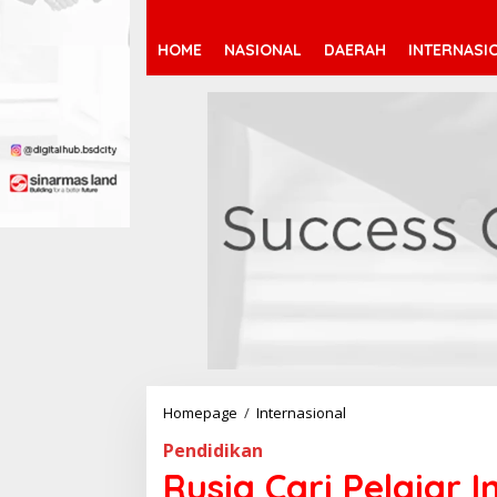
HOME
NASIONAL
DAERAH
INTERNASI
Homepage
/
Internasional
R
u
Pendidikan
s
i
Rusia Cari Pelajar 
a