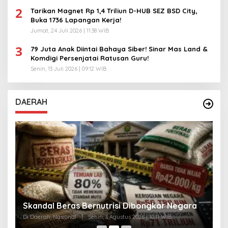
2
Tarikan Magnet Rp 1,4 Triliun D-HUB SEZ BSD City,
Buka 1736 Lapangan Kerja!
Jumat, 24 Juli 2026 | 11:38 WIB
3
79 Juta Anak Diintai Bahaya Siber! Sinar Mas Land &
Komdigi Persenjatai Ratusan Guru!
Senin, 13 Juli 2026 | 09:12 WIB
DAERAH
A
Skandal Beras Bernutrisi Dibongkar Negara
T
Di Daerah, Nasional
|
Senin, 3 Agustus 2026 | 10:11 WIB
Di