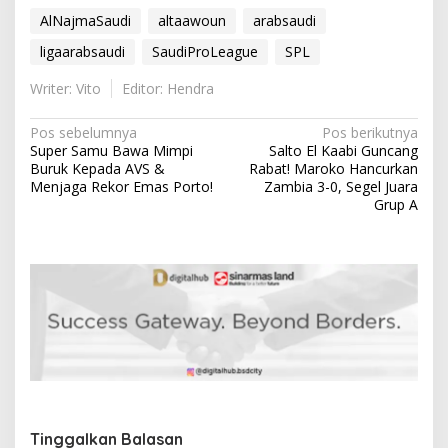
AlNajmaSaudi
altaawoun
arabsaudi
ligaarabsaudi
SaudiProLeague
SPL
Writer: Vito
Editor: Hendra
N
Pos sebelumnya
Pos berikutnya
Super Samu Bawa Mimpi
Salto El Kaabi Guncang
a
Buruk Kepada AVS &
Rabat! Maroko Hancurkan
v
Menjaga Rekor Emas Porto!
Zambia 3-0, Segel Juara
Grup A
i
g
a
s
i
p
o
s
Tinggalkan Balasan