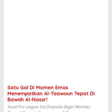
o
m
e
n
E
m
a
s
M
e
n
e
m
p
a
t
k
a
n
Satu Gol Di Momen Emas
A
l
Menempatkan Al-Taawoun Tepat Di
-
Bawah Al-Nassr!
T
a
Saudi Pro League: Gol Dramatis Roger Martinez
a