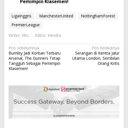
Pemimpin Klasemen!
LigaInggris
ManchesterUnited
NottinghamForest
PremierLeague
Writer: Vito
Editor: Hendra
N
Pos sebelumnya
Pos berikutnya
Burnley Jadi Korban Terbaru
Serangan di Kereta Jalur
a
Arsenal, The Gunners Tetap
Utama London, Sembilan
v
Tangguh Sebagai Pemimpin
Orang Kritis
Klasemen!
i
g
a
s
i
p
o