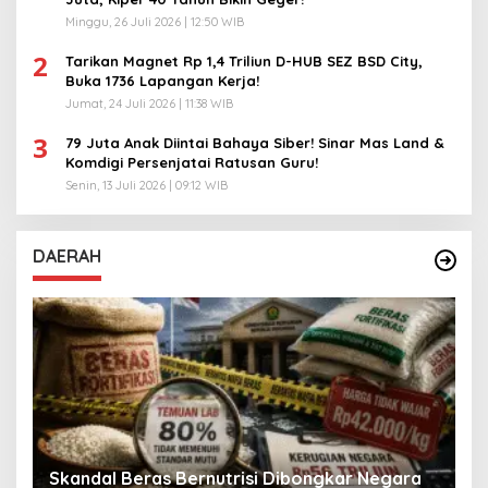
Minggu, 26 Juli 2026 | 12:50 WIB
2
Tarikan Magnet Rp 1,4 Triliun D-HUB SEZ BSD City,
Buka 1736 Lapangan Kerja!
Jumat, 24 Juli 2026 | 11:38 WIB
3
79 Juta Anak Diintai Bahaya Siber! Sinar Mas Land &
Komdigi Persenjatai Ratusan Guru!
Senin, 13 Juli 2026 | 09:12 WIB
DAERAH
A
Skandal Beras Bernutrisi Dibongkar Negara
T