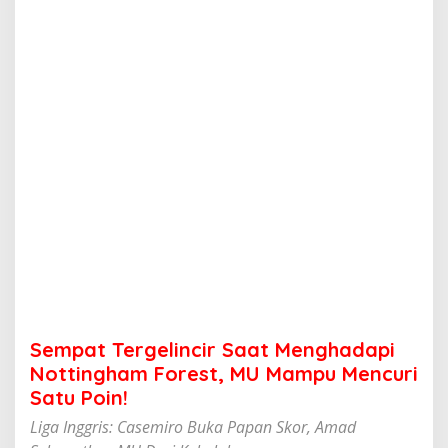
e
l
i
n
c
i
r
S
a
a
t
M
e
n
g
h
a
d
a
Sempat Tergelincir Saat Menghadapi
p
i
Nottingham Forest, MU Mampu Mencuri
N
Satu Poin!
o
t
Liga Inggris: Casemiro Buka Papan Skor, Amad
t