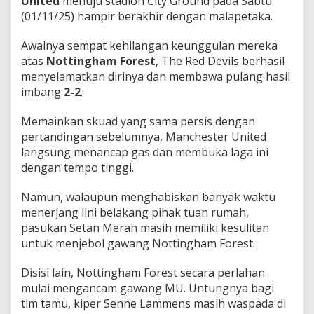
United
menuju stadion City Ground pada Sabtu
r
(01/11/25) hampir berakhir dengan malapetaka.
i
S
Awalnya sempat kehilangan keunggulan mereka
a
t
atas
Nottingham Forest
, The Red Devils berhasil
u
menyelamatkan dirinya dan membawa pulang hasil
P
imbang
2-2
.
o
i
Memainkan skuad yang sama persis dengan
n
!
pertandingan sebelumnya, Manchester United
langsung menancap gas dan membuka laga ini
dengan tempo tinggi.
Namun, walaupun menghabiskan banyak waktu
menerjang lini belakang pihak tuan rumah,
pasukan Setan Merah masih memiliki kesulitan
untuk menjebol gawang Nottingham Forest.
Disisi lain, Nottingham Forest secara perlahan
mulai mengancam gawang MU. Untungnya bagi
tim tamu, kiper Senne Lammens masih waspada di