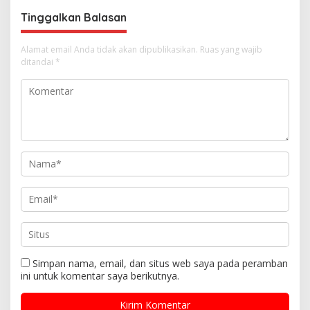
s
Tinggalkan Balasan
Alamat email Anda tidak akan dipublikasikan.
Ruas yang wajib
ditandai
*
Simpan nama, email, dan situs web saya pada peramban
ini untuk komentar saya berikutnya.