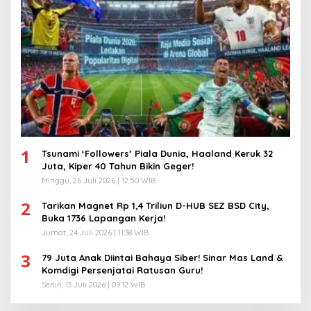
1
Tsunami ‘Followers’ Piala Dunia, Haaland Keruk 32
Juta, Kiper 40 Tahun Bikin Geger!
Minggu, 26 Juli 2026 | 12:50 WIB
2
Tarikan Magnet Rp 1,4 Triliun D-HUB SEZ BSD City,
Buka 1736 Lapangan Kerja!
Jumat, 24 Juli 2026 | 11:38 WIB
3
79 Juta Anak Diintai Bahaya Siber! Sinar Mas Land &
Komdigi Persenjatai Ratusan Guru!
Senin, 13 Juli 2026 | 09:12 WIB