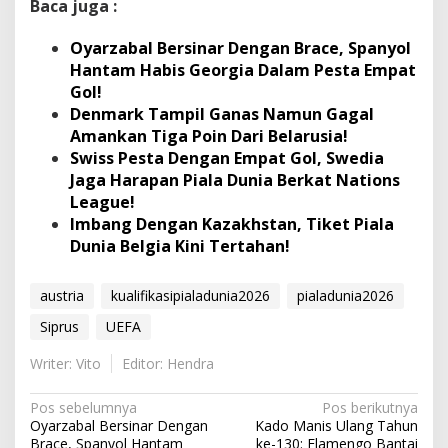
Marino
(Gugur)
Baca juga :
Oyarzabal Bersinar Dengan Brace, Spanyol
Hantam Habis Georgia Dalam Pesta Empat
Gol!
Denmark Tampil Ganas Namun Gagal
Amankan Tiga Poin Dari Belarusia!
Swiss Pesta Dengan Empat Gol, Swedia
Jaga Harapan Piala Dunia Berkat Nations
League!
Imbang Dengan Kazakhstan, Tiket Piala
Dunia Belgia Kini Tertahan!
austria
kualifikasipialadunia2026
pialadunia2026
Siprus
UEFA
Writer: Vito
Editor: Hendra
N
Pos sebelumnya
Pos berikutnya
Oyarzabal Bersinar Dengan
Kado Manis Ulang Tahun
a
Brace, Spanyol Hantam
ke-130: Flamengo Bantai