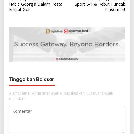
v
Habis Georgia Dalam Pesta
Sport 5-1 & Rebut Puncak
Empat Gol!
Klasemen!
i
g
a
s
i
p
o
s
Tinggalkan Balasan
Alamat email Anda tidak akan dipublikasikan.
Ruas yang wajib
ditandai
*