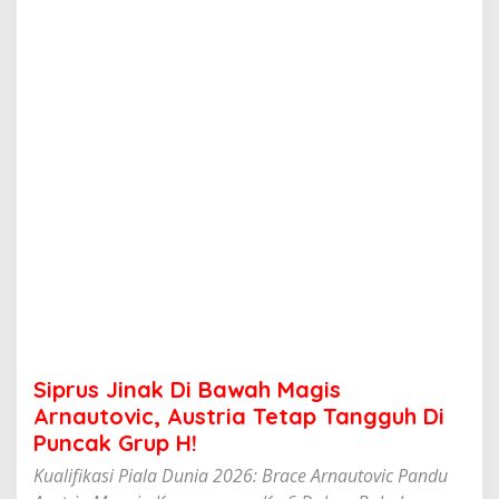
k
D
i
B
a
w
a
h
M
a
g
i
s
A
r
n
a
u
t
Siprus Jinak Di Bawah Magis
o
v
Arnautovic, Austria Tetap Tangguh Di
i
Puncak Grup H!
c
,
Kualifikasi Piala Dunia 2026: Brace Arnautovic Pandu
A