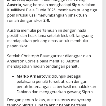
k
Austria,
yang bermain menghadapi
Siprus
dalam
G
Kualifikasi Piala Dunia 2026, membawa pulang tiga
r
poin krusial usai menumbangkan pihak tuan
u
p
rumah dengan skor
2-0.
H
!
Austria memulai pertemuan ini dengan nada
positif, dan tidak lama setelah kick-off, langsung
mendapatkan peluang emas untuk membuka
papan skor.
Setelah Christoph Baumgartner dilanggar oleh
Anderson Correia pada menit 16, Austria
mendapatkan hadiah tendangan penalti.
Marko Arnautovic
ditunjuk sebagai
pelaksana penalti tersebut, dan dengan
penuh ketenangan, ia berhasil menaklukkan
Fabiano dan menggetarkan gawang Siprus.
Dengan penuh fokus, Austria terus menyerang
tembok Siprus. Hingga akhir babak pertama,