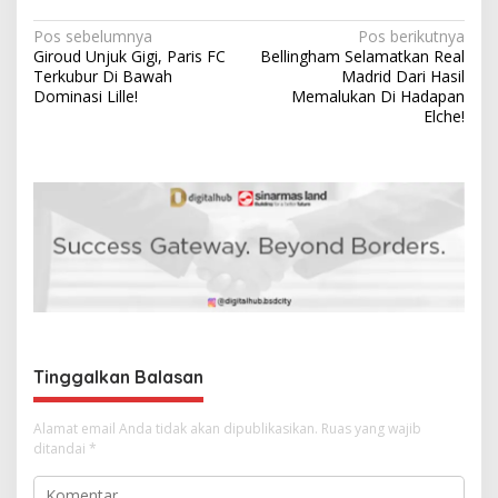
N
Pos sebelumnya
Pos berikutnya
Giroud Unjuk Gigi, Paris FC
Bellingham Selamatkan Real
a
Terkubur Di Bawah
Madrid Dari Hasil
v
Dominasi Lille!
Memalukan Di Hadapan
Elche!
i
g
a
s
i
p
o
s
Tinggalkan Balasan
Alamat email Anda tidak akan dipublikasikan.
Ruas yang wajib
ditandai
*