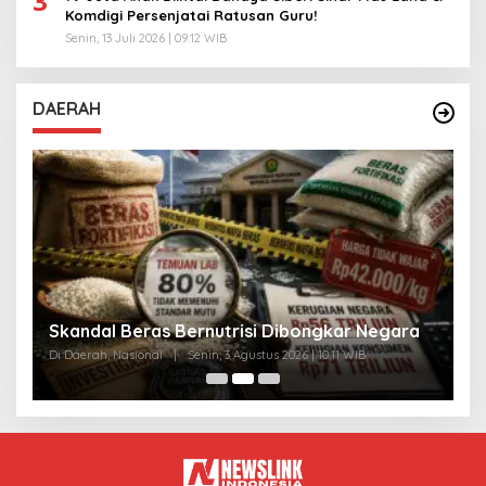
3
Komdigi Persenjatai Ratusan Guru!
Senin, 13 Juli 2026 | 09:12 WIB
DAERAH
A
Skandal Beras Bernutrisi Dibongkar Negara
T
Di Daerah, Nasional
|
Senin, 3 Agustus 2026 | 10:11 WIB
Di