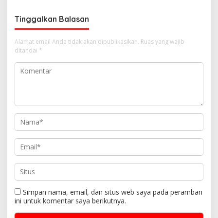
o
s
Tinggalkan Balasan
Alamat email Anda tidak akan dipublikasikan.
Ruas yang wajib
ditandai
*
Simpan nama, email, dan situs web saya pada peramban
ini untuk komentar saya berikutnya.