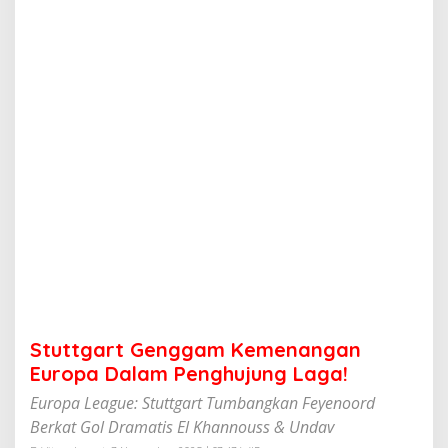
e
n
g
g
a
m
K
e
m
e
n
a
n
g
a
n
E
u
r
Stuttgart Genggam Kemenangan
o
p
Europa Dalam Penghujung Laga!
a
Europa League: Stuttgart Tumbangkan Feyenoord
D
a
Berkat Gol Dramatis El Khannouss & Undav
l