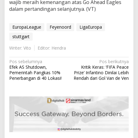
wajib meraih kemenangan atas Go Ahead Eagles
dalam pertandingan selanjutnya. (VT)
EuropaLeague
Feyenoord
LigaEuropa
stuttgart
Writer: Vito
Editor: Hendra
N
Pos sebelumnya
Pos berikutnya
Efek AS Shutdown,
Kritik Keras: ‘FIFA Peace
a
Pemerintah Pangkas 10%
Prize’ Infantino Dinilai Lebih
v
Penerbangan di 40 Lokasi!
Rendah dari Gol Van de Ven
i
g
a
s
i
p