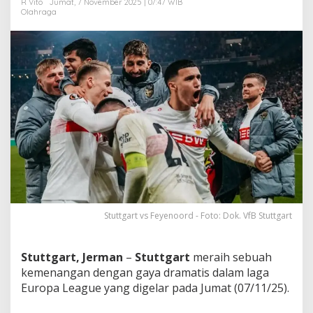
R Vito
Jumat, 7 November 2025 | 07:47 WIB
a
Olahraga
m
P
e
n
g
h
u
j
u
n
g
L
a
g
a
!
Stuttgart vs Feyenoord - Foto: Dok. VfB Stuttgart
Stuttgart, Jerman
–
Stuttgart
meraih sebuah
kemenangan dengan gaya dramatis dalam laga
Europa League yang digelar pada Jumat (07/11/25).