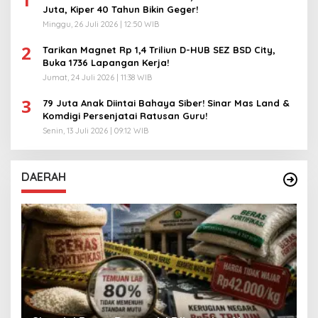
Juta, Kiper 40 Tahun Bikin Geger!
Minggu, 26 Juli 2026 | 12:50 WIB
2
Tarikan Magnet Rp 1,4 Triliun D-HUB SEZ BSD City,
Buka 1736 Lapangan Kerja!
Jumat, 24 Juli 2026 | 11:38 WIB
3
79 Juta Anak Diintai Bahaya Siber! Sinar Mas Land &
Komdigi Persenjatai Ratusan Guru!
Senin, 13 Juli 2026 | 09:12 WIB
DAERAH
A