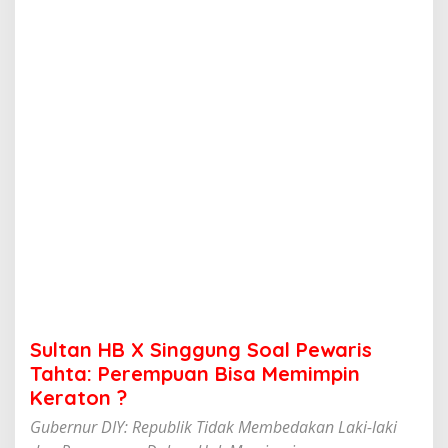
i
n
g
g
u
n
g
S
o
a
l
P
e
w
a
r
i
s
T
Sultan HB X Singgung Soal Pewaris
a
h
Tahta: Perempuan Bisa Memimpin
t
Keraton ?
a
:
Gubernur DIY: Republik Tidak Membedakan Laki-laki
P