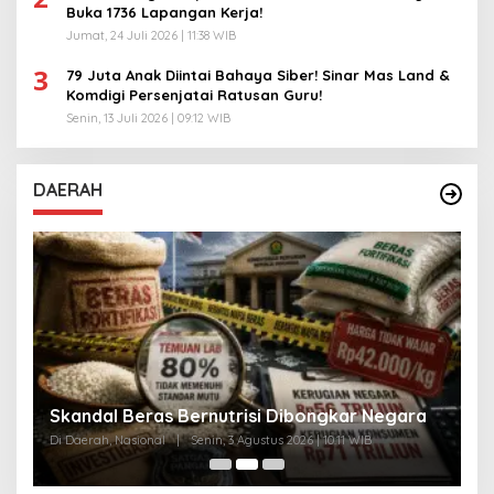
Buka 1736 Lapangan Kerja!
Jumat, 24 Juli 2026 | 11:38 WIB
3
79 Juta Anak Diintai Bahaya Siber! Sinar Mas Land &
Komdigi Persenjatai Ratusan Guru!
Senin, 13 Juli 2026 | 09:12 WIB
DAERAH
A
Skandal Beras Bernutrisi Dibongkar Negara
T
Di Daerah, Nasional
|
Senin, 3 Agustus 2026 | 10:11 WIB
Di