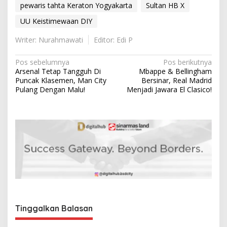
pewaris tahta Keraton Yogyakarta
Sultan HB X
UU Keistimewaan DIY
Writer: Nurahmawati
Editor: Edi P
N
Pos sebelumnya
Pos berikutnya
Arsenal Tetap Tangguh Di
Mbappe & Bellingham
a
Puncak Klasemen, Man City
Bersinar, Real Madrid
v
Pulang Dengan Malu!
Menjadi Jawara El Clasico!
i
g
a
s
i
p
o
s
Tinggalkan Balasan