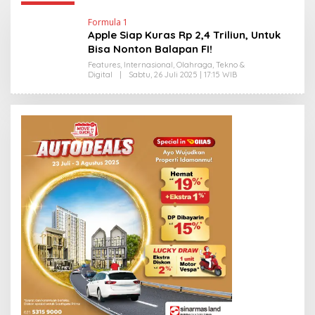
Formula 1
Apple Siap Kuras Rp 2,4 Triliun, Untuk
Bisa Nonton Balapan FI!
Features
,
Internasional
,
Olahraga
,
Tekno &
Digital
|
Sabtu, 26 Juli 2025 | 17:15 WIB
O
L
E
H
Y
A
N
T
I
N
E
W
S
L
I
N
K