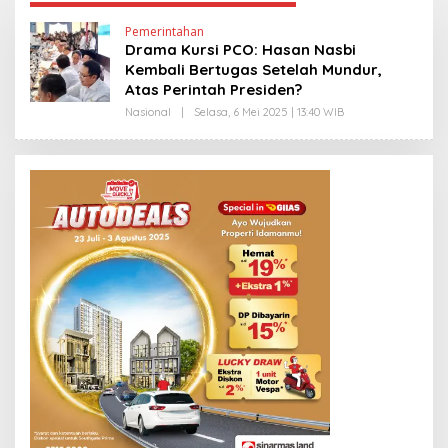
Pemerintahan
Drama Kursi PCO: Hasan Nasbi
Kembali Bertugas Setelah Mundur,
Atas Perintah Presiden?
Nasional
|
Selasa, 6 Mei 2025 | 13:40 WIB
O
L
E
H
E
D
Y
P
R
I
Y
O
N
O