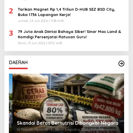
2
Tarikan Magnet Rp 1,4 Triliun D-HUB SEZ BSD City,
Buka 1736 Lapangan Kerja!
Jumat, 24 Juli 2026 | 11:38 WIB
3
79 Juta Anak Diintai Bahaya Siber! Sinar Mas Land &
Komdigi Persenjatai Ratusan Guru!
Senin, 13 Juli 2026 | 09:12 WIB
DAERAH
A
Skandal Beras Bernutrisi Dibongkar Negara
T
Di Daerah, Nasional
|
Senin, 3 Agustus 2026 | 10:11 WIB
Di