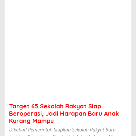
k
o
l
a
h
R
a
k
y
a
t
S
i
a
p
B
e
r
o
Target 65 Sekolah Rakyat Siap
p
e
Beroperasi, Jadi Harapan Baru Anak
r
Kurang Mampu
a
s
Dikebut! Pemerintah Siapkan Sekolah Rakyat Baru,
i