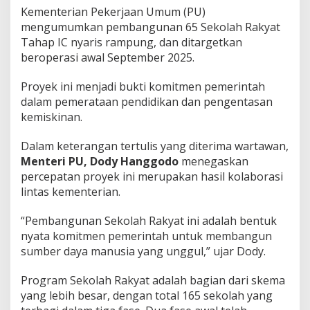
g
Kementerian Pekerjaan Umum (PU)
M
mengumumkan pembangunan 65 Sekolah Rakyat
a
Tahap IC nyaris rampung, dan ditargetkan
m
beroperasi awal September 2025.
p
u
Proyek ini menjadi bukti komitmen pemerintah
dalam pemerataan pendidikan dan pengentasan
kemiskinan.
Dalam keterangan tertulis yang diterima wartawan,
Menteri PU, Dody Hanggodo
menegaskan
percepatan proyek ini merupakan hasil kolaborasi
lintas kementerian.
“Pembangunan Sekolah Rakyat ini adalah bentuk
nyata komitmen pemerintah untuk membangun
sumber daya manusia yang unggul,” ujar Dody.
Program Sekolah Rakyat adalah bagian dari skema
yang lebih besar, dengan total 165 sekolah yang