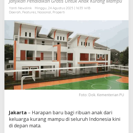
Janjikan Pendidikan Gratis Untuk Anak Kurang Mampu
,
J
Yanti Newslink
Minggu, 24 Agustus 2025 | 16:35 WIB
Daerah
,
Features
,
Nasional
,
Properti
a
d
i
H
a
r
a
p
a
n
B
a
r
u
A
n
Foto: Dok. Kementerian PU
a
k
K
Jakarta
– Harapan baru bagi ribuan anak dari
u
keluarga kurang mampu di seluruh Indonesia kini
r
di depan mata.
a
n