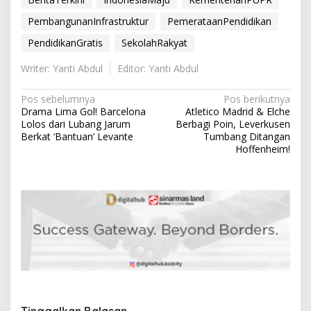
PembangunanInfrastruktur
PemerataanPendidikan
PendidikanGratis
SekolahRakyat
Writer: Yanti Abdul
Editor: Yanti Abdul
N
Pos sebelumnya
Pos berikutnya
Drama Lima Gol! Barcelona
Atletico Madrid & Elche
a
Lolos dari Lubang Jarum
Berbagi Poin, Leverkusen
v
Berkat ‘Bantuan’ Levante
Tumbang Ditangan
Hoffenheim!
i
g
a
s
i
p
o
s