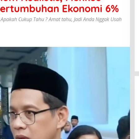
Pertumbuhan Ekonomi 6%
 Apakah Cukup Tahu ? Amat tahu, Jadi Anda Nggak Usah