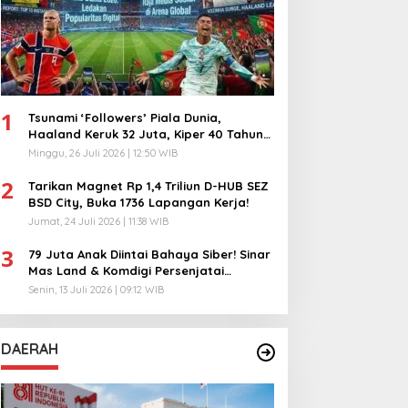
1
Tsunami ‘Followers’ Piala Dunia,
Haaland Keruk 32 Juta, Kiper 40 Tahun
Bikin Geger!
Minggu, 26 Juli 2026 | 12:50 WIB
2
Tarikan Magnet Rp 1,4 Triliun D-HUB SEZ
BSD City, Buka 1736 Lapangan Kerja!
Jumat, 24 Juli 2026 | 11:38 WIB
3
79 Juta Anak Diintai Bahaya Siber! Sinar
Mas Land & Komdigi Persenjatai
Ratusan Guru!
Senin, 13 Juli 2026 | 09:12 WIB
DAERAH