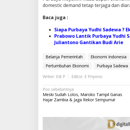
domestic demand tetap terjaga dan diar
Baca juga :
Siapa Purbaya Yudhi Sadewa ? 
Prabowo Lantik Purbaya Yudhi S
Juliantono Gantikan Budi Arie
Belanja Pemerintah
Ekonomi Indonesia
Pertumbuhan Ekonomi
Purbaya Sadewa
Writer: Edi P
Editor: E Priyono
N
Pos sebelumnya
Meski Sudah Lolos, Maroko Tampil Ganas
a
Hajar Zambia & Jaga Rekor Sempurna!
v
i
g