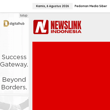
L
e
Kamis, 6 Agustus 2026
Pedoman Media Siber
w
a
tutup
t
i
k
e
k
o
n
t
e
n