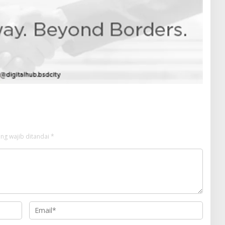
ng wajib ditandai
*