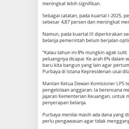
meningkat lebih signifikan.
m
b
Sebagai catatan, pada kuartal I-2025, 
u
h
sebesar 4,87 persen dan meningkat menja
a
n
Namun, pada kuartal III diperkirakan s
E
belanja pemerintah belum berjalan opti
k
o
n
“Kalau tahun ini 8% mungkin agak sulit.
o
peluangnya dicapai. Ke arah 6% dalam wak
m
baru kita bangun yang lain agar pertum
i
Purbaya di Istana Kepresidenan usai dila
6
%
Mantan Ketua Dewan Komisioner LPS te
pengelolaan anggaran. Ia berencana me
jajaran Kementerian Keuangan, untuk
penyerapan belanja.
Purbaya menilai masih ada dana yang di
perlu pengawasan agar tidak menggangg