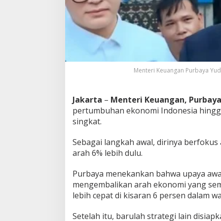
M
e
n
k
e
u
P
u
Menteri Keuangan Purbaya Yudhi 
r
b
a
Jakarta
–
Menteri Keuangan, Purbay
y
pertumbuhan ekonomi Indonesia hingga 
a
singkat.
F
o
k
Sebagai langkah awal, dirinya berfoku
u
arah 6% lebih dulu.
s
k
Purbaya menekankan bahwa upaya awal
e
mengembalikan arah ekonomi yang sem
P
e
lebih cepat di kisaran 6 persen dalam wa
r
t
Setelah itu, barulah strategi lain disi
u