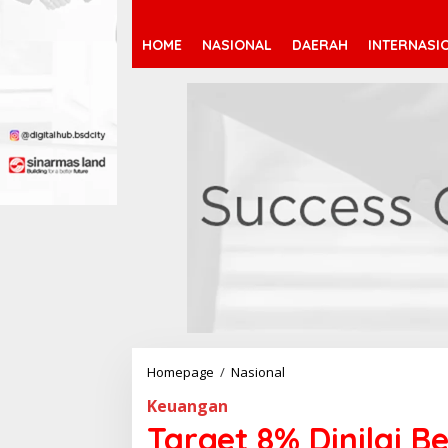
HOME
NASIONAL
DAERAH
INTERNASI
Homepage
/
Nasional
T
a
Keuangan
r
g
Target 8% Dinilai B
e