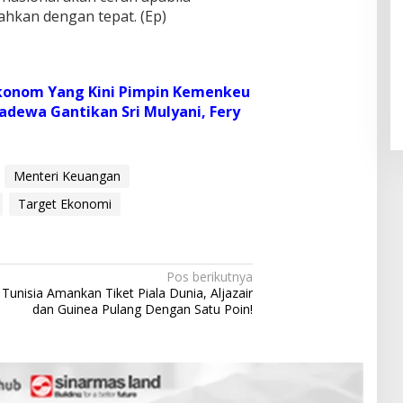
ahkan dengan tepat. (Ep)
Pendaftaran Istana Dibuka,
Warga Berebut Kuota
Di Daerah, Nasional
|
Rabu, 5 Agustus 2026 |
Ekonom Yang Kini Pimpin Kemenkeu
09:13 WIB
adewa Gantikan Sri Mulyani, Fery
Menteri Keuangan
Target Ekonomi
Pos berikutnya
Tunisia Amankan Tiket Piala Dunia, Aljazair
dan Guinea Pulang Dengan Satu Poin!