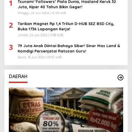
1
Tsunami ‘Followers’ Piala Dunia, Haaland Keruk 32
Juta, Kiper 40 Tahun Bikin Geger!
Minggu, 26 Juli 2026 | 12:50 WIB
2
Tarikan Magnet Rp 1,4 Triliun D-HUB SEZ BSD City,
Buka 1736 Lapangan Kerja!
Jumat, 24 Juli 2026 | 11:38 WIB
3
79 Juta Anak Diintai Bahaya Siber! Sinar Mas Land &
Komdigi Persenjatai Ratusan Guru!
Senin, 13 Juli 2026 | 09:12 WIB
DAERAH
A