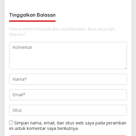
o
s
Tinggalkan Balasan
Alamat email Anda tidak akan dipublikasikan.
Ruas yang wajib
ditandai
*
Simpan nama, email, dan situs web saya pada peramban
ini untuk komentar saya berikutnya.