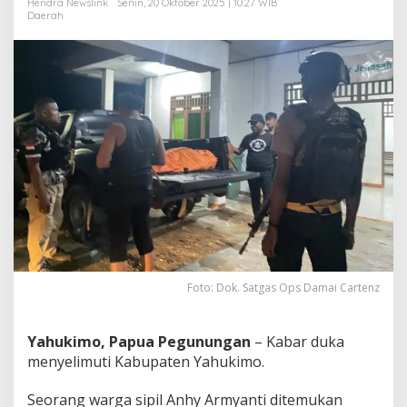
Hendra Newslink
Senin, 20 Oktober 2025 | 10:27 WIB
K
Daerah
d
i
Y
a
h
u
k
i
m
o
,
P
a
p
u
a
Foto: Dok. Satgas Ops Damai Cartenz
Yahukimo, Papua Pegunungan
– Kabar duka
menyelimuti Kabupaten Yahukimo.
Seorang warga sipil Anhy Armyanti ditemukan