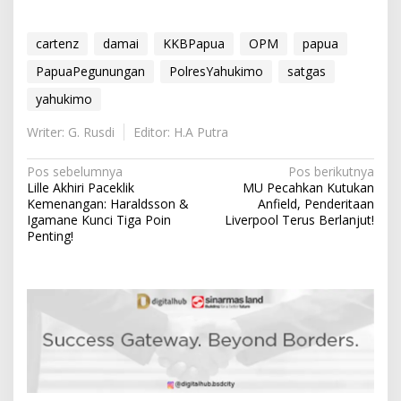
cartenz
damai
KKBPapua
OPM
papua
PapuaPegunungan
PolresYahukimo
satgas
yahukimo
Writer: G. Rusdi
Editor: H.A Putra
N
Pos sebelumnya
Pos berikutnya
Lille Akhiri Paceklik
MU Pecahkan Kutukan
a
Kemenangan: Haraldsson &
Anfield, Penderitaan
v
Igamane Kunci Tiga Poin
Liverpool Terus Berlanjut!
Penting!
i
g
a
s
i
p