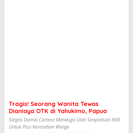
r
a
n
g
W
a
n
i
t
a
T
e
w
a
s
D
i
a
n
Tragis! Seorang Wanita Tewas
i
a
Dianiaya OTK di Yahukimo, Papua
y
Satgas Damai Cartenz Menduga Ulah Simpatisan KKB
a
O
Untuk Picu Keresahan Warga
T