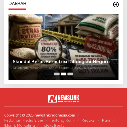
DAERAH
A
Skandal Beras Bernutrisi Dibongkar Negara
T
Di Daerah, Nasional
|
Senin, 3 Agustus 2026 | 10:11 WIB
Di
Copyright © 2025 newslinkindonesia.com
Pedoman Media Siber
Tentang Kami
Redaksi
Karir
Iklan & Marketing
Indeks Berita