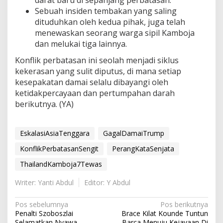
Sebuah insiden tembakan yang saling
dituduhkan oleh kedua pihak, juga telah
menewaskan seorang warga sipil Kamboja
dan melukai tiga lainnya.
Konflik perbatasan ini seolah menjadi siklus
kekerasan yang sulit diputus, di mana setiap
kesepakatan damai selalu dibayangi oleh
ketidakpercayaan dan pertumpahan darah
berikutnya. (YA)
EskalasiAsiaTenggara
GagalDamaiTrump
KonflikPerbatasanSengit
PerangKataSenjata
ThailandKamboja7Tewas
Writer: Yanti Abdul
Editor: Y Abdul
N
Pos sebelumnya
Pos berikutnya
Penalti Szoboszlai
Brace Kilat Kounde Tuntun
a
Selamatkan Nyawa
Barca Menuju Kejayaan Di