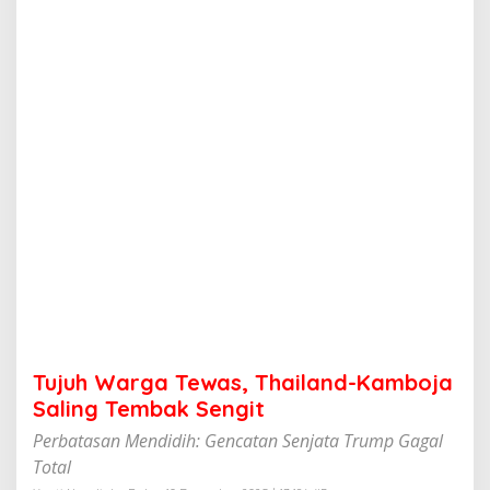
T
e
w
a
s
,
T
h
a
i
l
a
n
d
-
K
a
m
b
Tujuh Warga Tewas, Thailand-Kamboja
o
j
Saling Tembak Sengit
a
Perbatasan Mendidih: Gencatan Senjata Trump Gagal
S
a
Total
l