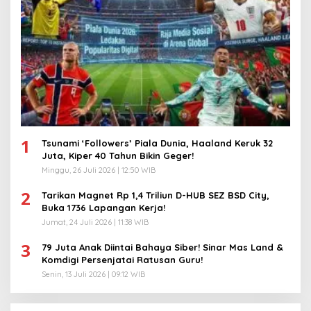
1
Tsunami ‘Followers’ Piala Dunia, Haaland Keruk 32
Juta, Kiper 40 Tahun Bikin Geger!
Minggu, 26 Juli 2026 | 12:50 WIB
2
Tarikan Magnet Rp 1,4 Triliun D-HUB SEZ BSD City,
Buka 1736 Lapangan Kerja!
Jumat, 24 Juli 2026 | 11:38 WIB
3
79 Juta Anak Diintai Bahaya Siber! Sinar Mas Land &
Komdigi Persenjatai Ratusan Guru!
Senin, 13 Juli 2026 | 09:12 WIB