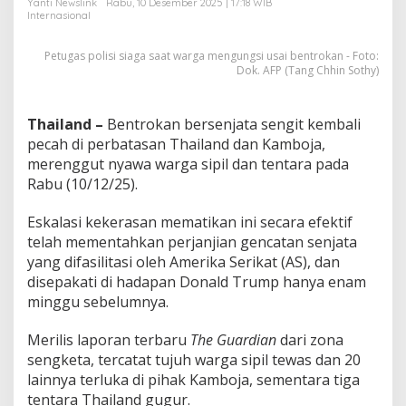
Yanti Newslink
Rabu, 10 Desember 2025 | 17:18 WIB
i
Internasional
n
g
Petugas polisi siaga saat warga mengungsi usai bentrokan - Foto:
T
Dok. AFP (Tang Chhin Sothy)
e
m
b
a
Thailand –
Bentrokan bersenjata sengit kembali
k
pecah di perbatasan Thailand dan Kamboja,
S
merenggut nyawa warga sipil dan tentara pada
e
Rabu (10/12/25).
n
g
i
Eskalasi kekerasan mematikan ini secara efektif
t
telah mementahkan perjanjian gencatan senjata
yang difasilitasi oleh Amerika Serikat (AS), dan
disepakati di hadapan Donald Trump hanya enam
minggu sebelumnya.
Merilis laporan terbaru
The Guardian
dari zona
sengketa, tercatat tujuh warga sipil tewas dan 20
lainnya terluka di pihak Kamboja, sementara tiga
tentara Thailand gugur.