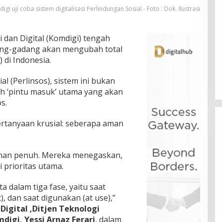
igi uji coba sistem digitalisasi Perlindungan Sosial - Foto : Dok. Ilustrasi
dan Digital (Komdigi) tengah
ng-gadang akan mengubah total
 di Indonesia.
l (Perlinsos), sistem ini bukan
ah ‘pintu masuk’ utama yang akan
s.
 pertanyaan krusial: seberapa aman
nan penuh. Mereka menegaskan,
 prioritas utama.
dalam tiga fase, yaitu saat
it), dan saat digunakan (at use),”
Digital ,Ditjen Teknologi
igi, Yessi Arnaz Ferari
, dalam