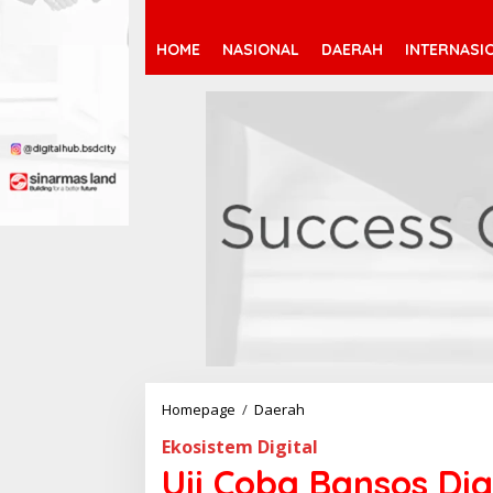
HOME
NASIONAL
DAERAH
INTERNASI
Homepage
/
Daerah
U
j
Ekosistem Digital
i
C
Uji Coba Bansos Di
o