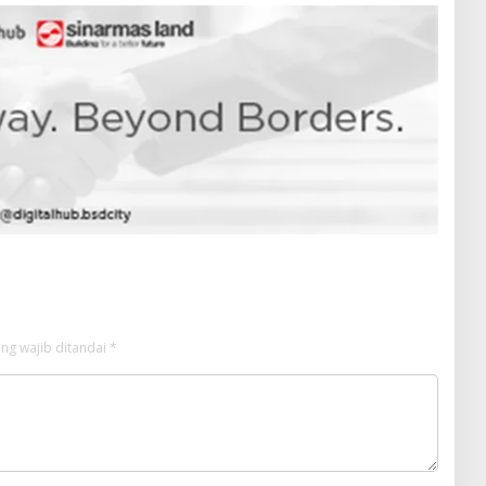
ng wajib ditandai
*