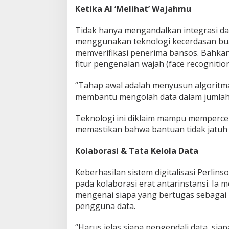
Ketika AI ‘Melihat’ Wajahmu
Tidak hanya mengandalkan integrasi da
menggunakan teknologi kecerdasan bua
memverifikasi penerima bansos. Bahka
fitur pengenalan wajah (face recognition
“Tahap awal adalah menyusun algoritma 
membantu mengolah data dalam jumlah b
Teknologi ini diklaim mampu mempercepa
memastikan bahwa bantuan tidak jatuh 
Kolaborasi & Tata Kelola Data
Keberhasilan sistem digitalisasi Perlin
pada kolaborasi erat antarinstansi. Ia
mengenai siapa yang bertugas sebagai 
pengguna data.
“Harus jelas siapa pengendali data, si