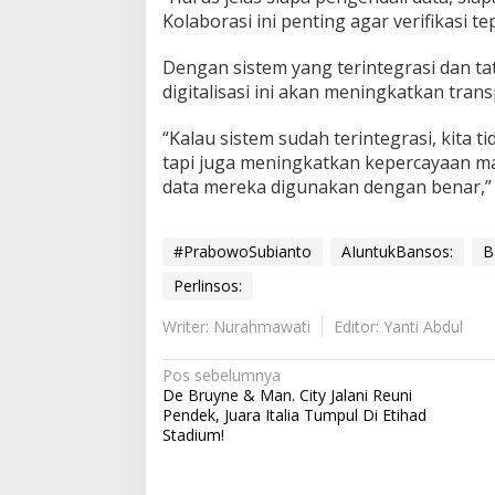
Kolaborasi ini penting agar verifikasi t
Dengan sistem yang terintegrasi dan tat
digitalisasi ini akan meningkatkan trans
“Kalau sistem sudah terintegrasi, kita
tapi juga meningkatkan kepercayaan m
data mereka digunakan dengan benar,” t
#PrabowoSubianto
AIuntukBansos:
B
Perlinsos:
Writer: Nurahmawati
Editor: Yanti Abdul
N
Pos sebelumnya
De Bruyne & Man. City Jalani Reuni
a
Pendek, Juara Italia Tumpul Di Etihad
v
Stadium!
i