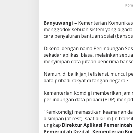
a
Komd
t
a
R
Banyuwangi –
Kementerian Komunikasi 
a
menggodok sebuah sistem yang digada
k
cara penyaluran bantuan sosial (bansos)
y
a
t
Dikenal dengan nama Perlindungan Sosia
?
sekadar aplikasi biasa, melainkan sebu
menyimpan data jutaan penerima banso
Namun, di balik janji efisiensi, muncul
data pribadi rakyat di tangan negara ?
Kementerian Komdigi memberikan jami
perlindungan data pribadi (PDP) menjadi
“Kemkomdigi memastikan keamanan data 
disimpan (at rest), saat dikirim (in trans
ungkap
Direktur Aplikasi Pemerintah 
Pemerintah Digital, Kementerian Komd