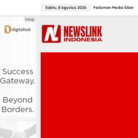
L
e
Sabtu, 8 Agustus 2026
Pedoman Media Siber
w
a
tutup
t
i
k
e
k
o
n
t
e
n