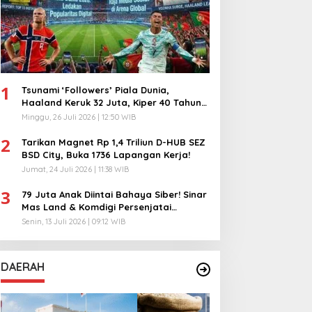
1
Tsunami ‘Followers’ Piala Dunia,
Haaland Keruk 32 Juta, Kiper 40 Tahun
Bikin Geger!
Minggu, 26 Juli 2026 | 12:50 WIB
2
Tarikan Magnet Rp 1,4 Triliun D-HUB SEZ
BSD City, Buka 1736 Lapangan Kerja!
Jumat, 24 Juli 2026 | 11:38 WIB
3
79 Juta Anak Diintai Bahaya Siber! Sinar
Mas Land & Komdigi Persenjatai
Ratusan Guru!
Senin, 13 Juli 2026 | 09:12 WIB
DAERAH