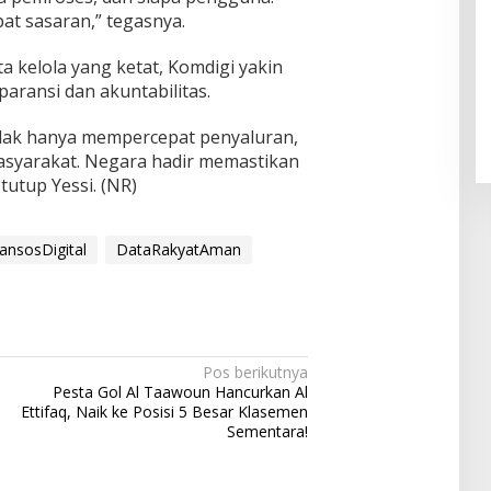
epat sasaran,” tegasnya.
Pendaftaran Istana Dibuka,
a kelola yang ketat, Komdigi yakin
Warga Berebut Kuota
paransi dan akuntabilitas.
Di Daerah, Nasional
|
Rabu, 5 Agustus 2026 |
09:13 WIB
 tidak hanya mempercepat penyaluran,
asyarakat. Negara hadir memastikan
utup Yessi. (NR)
ansosDigital
DataRakyatAman
Pos berikutnya
Pesta Gol Al Taawoun Hancurkan Al
Ettifaq, Naik ke Posisi 5 Besar Klasemen
Sementara!