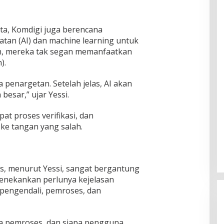
ta, Komdigi juga berencana
tan (AI) dan machine learning untuk
n, mereka tak segan memanfaatkan
).
penargetan. Setelah jelas, AI akan
esar,” ujar Yessi.
t proses verifikasi, dan
ke tangan yang salah.
sos, menurut Yessi, sangat bergantung
 menekankan perlunya kejelasan
pengendali, pemroses, dan
apa pemroses, dan siapa pengguna.