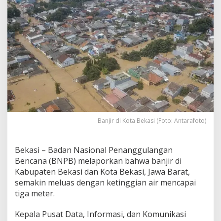
e
t
i
n
g
g
i
a
n
A
i
r
C
a
Banjir di Kota Bekasi (Foto: Antarafoto)
p
a
i
Bekasi – Badan Nasional Penanggulangan
T
Bencana (BNPB) melaporkan bahwa banjir di
i
Kabupaten Bekasi dan Kota Bekasi, Jawa Barat,
g
semakin meluas dengan ketinggian air mencapai
a
M
tiga meter.
e
t
Kepala Pusat Data, Informasi, dan Komunikasi
e