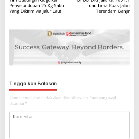
a
Penyelundupan 25 Kg Sabu
dan Lima Ruas Jalan
v
Yang Dikirim via Jalur Laut
Terendam Banjir
i
g
a
s
i
p
o
s
Tinggalkan Balasan
Alamat email Anda tidak akan dipublikasikan.
Ruas yang wajib
ditandai
*