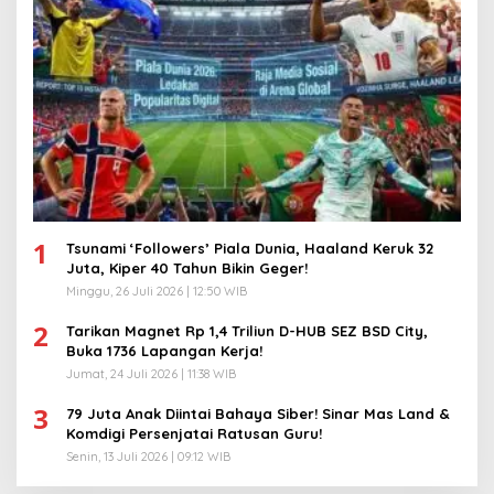
1
Tsunami ‘Followers’ Piala Dunia, Haaland Keruk 32
Juta, Kiper 40 Tahun Bikin Geger!
Minggu, 26 Juli 2026 | 12:50 WIB
2
Tarikan Magnet Rp 1,4 Triliun D-HUB SEZ BSD City,
Buka 1736 Lapangan Kerja!
Jumat, 24 Juli 2026 | 11:38 WIB
3
79 Juta Anak Diintai Bahaya Siber! Sinar Mas Land &
Komdigi Persenjatai Ratusan Guru!
Senin, 13 Juli 2026 | 09:12 WIB