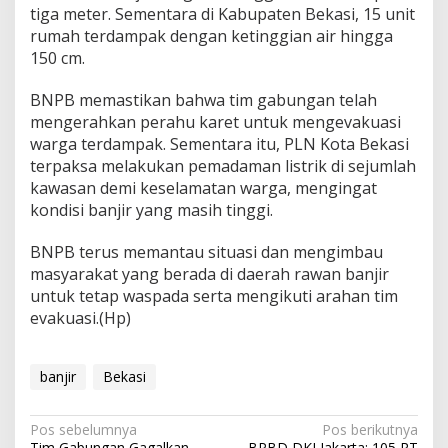
tiga meter. Sementara di Kabupaten Bekasi, 15 unit
rumah terdampak dengan ketinggian air hingga
150 cm.
BNPB memastikan bahwa tim gabungan telah
mengerahkan perahu karet untuk mengevakuasi
warga terdampak. Sementara itu, PLN Kota Bekasi
terpaksa melakukan pemadaman listrik di sejumlah
kawasan demi keselamatan warga, mengingat
kondisi banjir yang masih tinggi.
BNPB terus memantau situasi dan mengimbau
masyarakat yang berada di daerah rawan banjir
untuk tetap waspada serta mengikuti arahan tim
evakuasi.(Hp)
banjir
Bekasi
N
Pos sebelumnya
Pos berikutnya
Tim Gabungan Gagalkan
BPBD DKI Jakarta: 105 RT