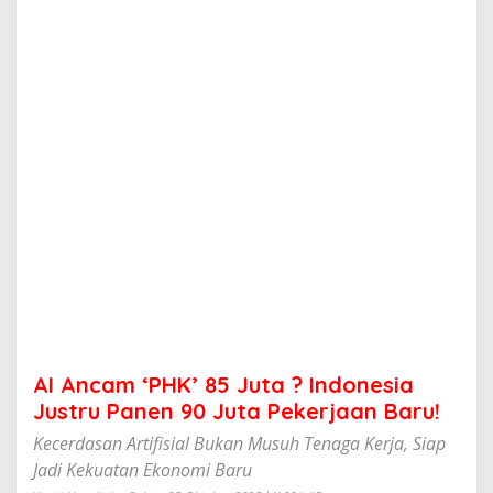
K
'
8
5
J
u
t
a
?
I
n
d
o
n
e
s
i
a
J
AI Ancam ‘PHK’ 85 Juta ? Indonesia
u
s
Justru Panen 90 Juta Pekerjaan Baru!
t
Kecerdasan Artifisial Bukan Musuh Tenaga Kerja, Siap
r
u
Jadi Kekuatan Ekonomi Baru
P