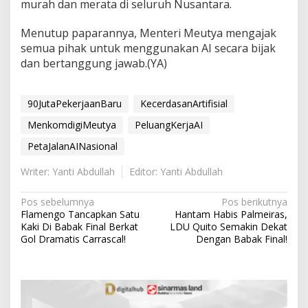
murah dan merata di seluruh Nusantara.
Menutup paparannya, Menteri Meutya mengajak
semua pihak untuk menggunakan AI secara bijak
dan bertanggung jawab.(YA)
90JutaPekerjaanBaru
KecerdasanArtifisial
MenkomdigiMeutya
PeluangKerjaAI
PetaJalanAINasional
Writer: Yanti Abdullah
Editor: Yanti Abdullah
N
Pos sebelumnya
Pos berikutnya
Flamengo Tancapkan Satu
Hantam Habis Palmeiras,
a
Kaki Di Babak Final Berkat
LDU Quito Semakin Dekat
v
Gol Dramatis Carrascal!
Dengan Babak Final!
i
g
a