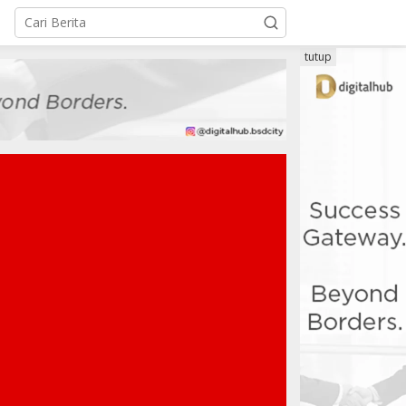
tutup