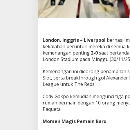
I
s
a
k
&
G
a
London, Inggris
–
Liverpool
berhasil m
k
kekalahan beruntun mereka di semua k
p
o
kemenangan penting
2-0
saat bertand
K
London Stadium pada Minggu (30/11/25
u
n
Kemenangan ini didorong penampilan sol
c
Slot, serta breakthrough gol Alexander 
i
K
League untuk The Reds.
e
m
Cody Gakpo kemudian mengunci tiga poi
e
rumah bermain dengan 10 orang menyus
n
Paqueta.
a
n
g
Momen Magis Pemain Baru
a
n