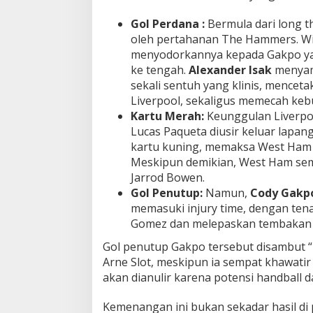
Gol Perdana :
Bermula dari long t
oleh pertahanan The Hammers. Wir
menyodorkannya kepada Gakpo ya
ke tengah.
Alexander Isak
menyam
sekali sentuh yang klinis, menceta
Liverpool, sekaligus memecah keb
Kartu Merah:
Keunggulan Liverpo
Lucas Paqueta diusir keluar lapan
kartu kuning, memaksa West Ham
Meskipun demikian, West Ham se
Jarrod Bowen.
Gol Penutup:
Namun,
Cody Gakp
memasuki injury time, dengan ten
Gomez dan melepaskan tembakan y
Gol penutup Gakpo tersebut disambut “
Arne Slot, meskipun ia sempat khawatir
akan dianulir karena potensi handball 
Kemenangan ini bukan sekadar hasil di 