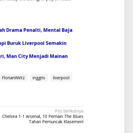
ah Drama Penalti, Mental Baja
mpi Buruk Liverpool Semakin
iri, Man City Menjadi Mainan
FlorianWirtz
inggris
liverpool
Pos berikutnya
Chelsea 1-1 Arsenal, 10 Pemain The Blues
Tahan Pemuncak Klasemen!