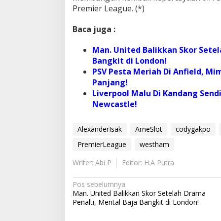
Premier League. (*)
Baca juga :
Man. United Balikkan Skor Setel
Bangkit di London!
PSV Pesta Meriah Di Anfield, Mi
Panjang!
Liverpool Malu Di Kandang Send
Newcastle!
AlexanderIsak
ArneSlot
codygakpo
PremierLeague
westham
Writer: Abi P
Editor: H.A Putra
N
Pos sebelumnya
Man. United Balikkan Skor Setelah Drama
a
Penalti, Mental Baja Bangkit di London!
v