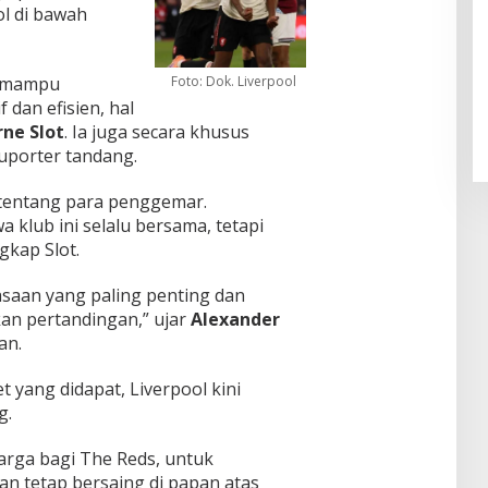
l di bawah
Pendaftaran Istana Dibuka,
Warga Berebut Kuota
Foto: Dok. Liverpool
s mampu
dan efisien, hal
Di Daerah, Nasional
|
Rabu, 5 Agustus 2026 |
09:13 WIB
rne Slot
. Ia juga secara khusus
uporter tandang.
 tentang para penggemar.
klub ini selalu bersama, tetapi
ngkap Slot.
asaan yang paling penting dan
kan pertandingan,” ujar
Alexander
an.
 yang didapat, Liverpool kini
g.
harga bagi The Reds, untuk
n tetap bersaing di papan atas