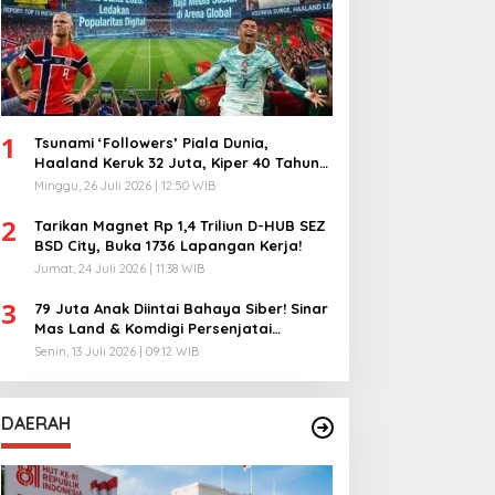
1
Tsunami ‘Followers’ Piala Dunia,
Haaland Keruk 32 Juta, Kiper 40 Tahun
Bikin Geger!
Minggu, 26 Juli 2026 | 12:50 WIB
2
Tarikan Magnet Rp 1,4 Triliun D-HUB SEZ
BSD City, Buka 1736 Lapangan Kerja!
Jumat, 24 Juli 2026 | 11:38 WIB
3
79 Juta Anak Diintai Bahaya Siber! Sinar
Mas Land & Komdigi Persenjatai
Ratusan Guru!
Senin, 13 Juli 2026 | 09:12 WIB
DAERAH