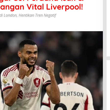
ngan Vital Liverpool!
di London, Hentikan Tren Negatif