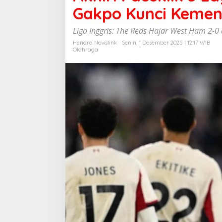
i
Gakpo Kunci Kemena
P
a
Liga Inggris: The Reds Hajar West Ham 2-0 
c
e
Hendra Newslink
Senin, 1 Desember 2025 | 12:17 WIB
Olahraga
k
l
i
k
3
L
a
g
a
!
G
o
l
P
e
r
d
a
n
a