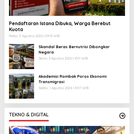
Pendaftaran Istana Dibuka, Warga Berebut
Kuota
Rabu, 5 Agustus 2026 | 09:13 WIB
Skandal Beras Bernutrisi Dibongkar
Negara
Senin, 3 Agustus 2026 | 10:11 WIB
Akademisi Rombak Poros Ekonomi
Transmigrasi
Sabtu, 1 Agustus 2026 | 10:17 WIB
TEKNO & DIGITAL