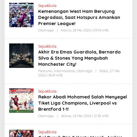
S
H
L
Sepakbola
H
I
Kemenangan West Ham Berujung
E
N
N
Degradasi, Saat Hotspurs Amankan
K
D
Premier League!
R
A
Olahraga
|
Kamis, 28 Mei 2026 | 09:16 WIB
O
N
L
E
E
W
H
S
Sepakbola
H
L
Akhir Era Emas Guardiola, Bernardo
E
I
N
Silva & Stones Yang Mengubah
N
D
K
Manchester City!
R
A
Features
,
Internasional
,
Olahraga
|
Rabu, 27 Mei
N
2026 | 18:43 WIB
O
E
L
W
E
S
H
L
Sepakbola
H
I
Rekor Abadi Mohamed Salah Menyegel
E
N
N
Tiket Liga Champions, Liverpool vs
K
D
Brentford 1-1!
R
A
Olahraga
|
Selasa, 26 Mei 2026 | 12:30 WIB
O
N
L
E
E
W
H
S
Sepakbola
H
L