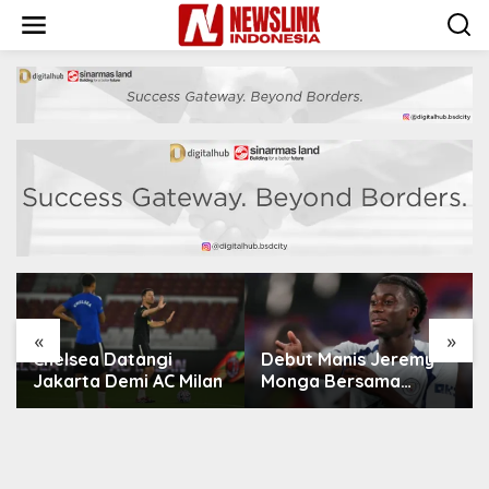
L
e
w
a
t
i
k
e
k
o
n
t
e
n
«
»
Chelsea Datangi
Debut Manis Jeremy
Jakarta Demi AC Milan
Monga Bersama
Manchester City