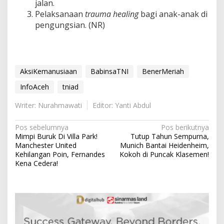
jalan.
Pelaksanaan
trauma healing
bagi anak-anak di
pengungsian. (NR)
AksiKemanusiaan
BabinsaTNI
BenerMeriah
InfoAceh
tniad
Writer: Nurahmawati
Editor: Yanti Abdul
N
Pos sebelumnya
Pos berikutnya
Mimpi Buruk Di Villa Park!
Tutup Tahun Sempurna,
a
Manchester United
Munich Bantai Heidenheim,
v
Kehilangan Poin, Fernandes
Kokoh di Puncak Klasemen!
Kena Cedera!
i
g
a
s