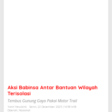
a
A
n
t
a
r
B
a
n
t
u
a
n
W
i
l
a
y
a
Aksi Babinsa Antar Bantuan Wilayah
h
T
Terisolasi
e
Tembus Gunung Gayo Pakai Motor Trail
r
i
Yanti Newslink
Senin, 22 Desember 2025 | 14:58 WIB
s
Daerah
,
Nasional