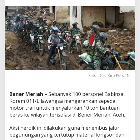
o
l
a
s
i
Foto: Dok. Biro Pers TNI
Bener Meriah
– Sebanyak 100 personel Babinsa
Korem 011/Lilawangsa mengerahkan sepeda
motor trail untuk menyalurkan 10 ton bantuan
beras ke wilayah terisolasi di Bener Meriah, Aceh.
Aksi heroik ini dilakukan guna menembus jalur
pegunungan yang tertutup material longsor dan