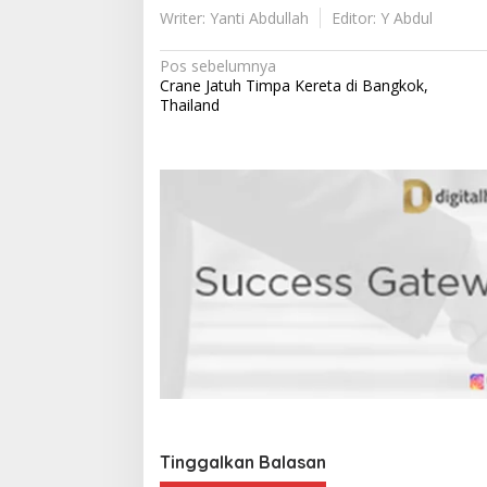
Writer: Yanti Abdullah
Editor: Y Abdul
N
Pos sebelumnya
Crane Jatuh Timpa Kereta di Bangkok,
a
Thailand
v
i
g
a
s
i
p
o
s
Tinggalkan Balasan