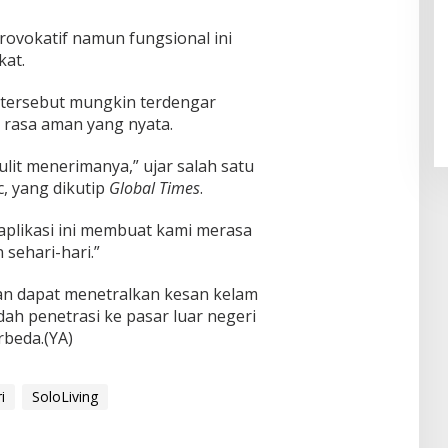
rovokatif namun fungsional ini
Pendaftaran Istana Dibuka,
kat.
Warga Berebut Kuota
Di Daerah, Nasional
|
Rabu, 5 Agustus 2026 |
i tersebut mungkin terdengar
09:13 WIB
rasa aman yang nyata.
lit menerimanya,” ujar salah satu
, yang dikutip
Global Times
.
aplikasi ini membuat kami merasa
sehari-hari.”
n dapat menetralkan kesan kelam
ah penetrasi ke pasar luar negeri
rbeda.(YA)
i
SoloLiving