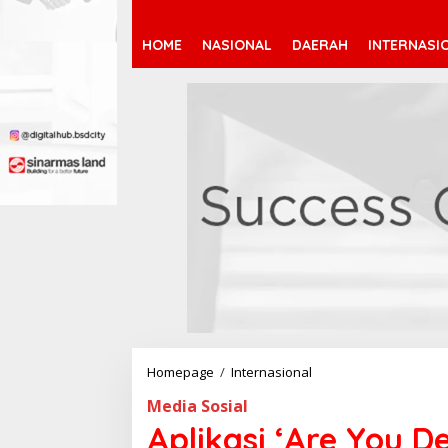
HOME
NASIONAL
DAERAH
INTERNASI
Homepage
/
Internasional
A
p
Media Sosial
l
i
Aplikasi ‘Are You 
k