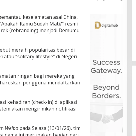
pemantau keselamatan asal China,
i “Apakah Kamu Sudah Mati?” resmi
rek (rebranding) menjadi Demumu
sebut meraih popularitas besar di
tau “solitary lifestyle” di Negeri
elamatan ringan bagi mereka yang
engharuskan pengguna mendaftarkan
i kehadiran (check-in) di aplikasi
istem akan mengirimkan notifikasi
rm
Weibo
pada Selasa (13/01/26), tim
 nama ini merupakan bagian dari