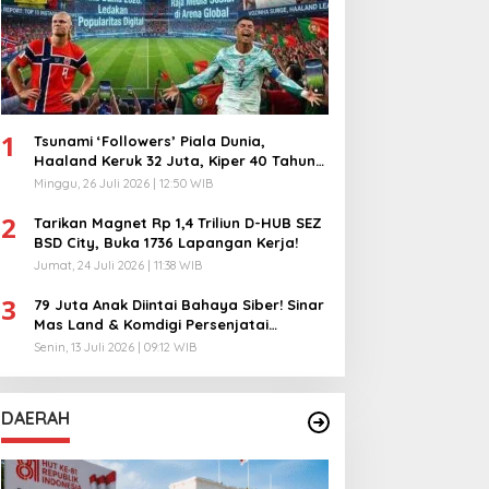
1
Tsunami ‘Followers’ Piala Dunia,
Haaland Keruk 32 Juta, Kiper 40 Tahun
Bikin Geger!
Minggu, 26 Juli 2026 | 12:50 WIB
2
Tarikan Magnet Rp 1,4 Triliun D-HUB SEZ
BSD City, Buka 1736 Lapangan Kerja!
Jumat, 24 Juli 2026 | 11:38 WIB
3
79 Juta Anak Diintai Bahaya Siber! Sinar
Mas Land & Komdigi Persenjatai
Ratusan Guru!
Senin, 13 Juli 2026 | 09:12 WIB
DAERAH