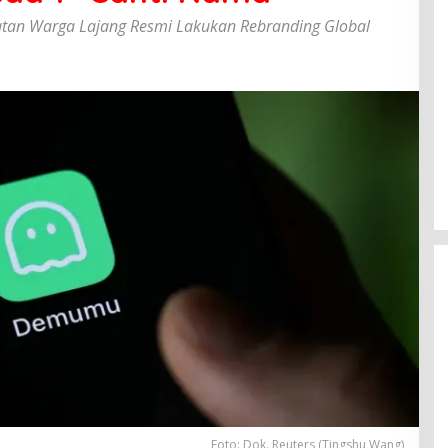
matan Warga Lajang Resmi Lakukan Rebranding Global
Foto: Dok. Reuters (Tingshu Wang)