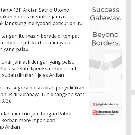
latan AKBP Ardian Satrio Utomo
nakan modus menukar jam asli
k langsung menyadari pencurian itu.
 tangan itu masih berada di tempat
a lebih lanjut, korban menyadari
n yang palsu.
ukar jam asli dengan yang palsu,
aru setelah diperiksa lebih lanjut,
udah ditukar,” jelas Ardian.
polisi segera melakukan penyelidikan
an IR di Surabaya. Dia ditangkap saat
8/3).
 telah mencuri jam tangan Patek
pat korban menyimpan dan
p Ardian.