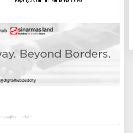
Kepengurusan, Ini Nama-Namanya!
Pendaftaran Istana Dibuka,
Warga Berebut Kuota
Di Daerah, Nasional
|
Rabu, 5 Agustus 2026 |
09:13 WIB
ng wajib ditandai
*