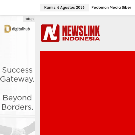
L
e
Kamis, 6 Agustus 2026
Pedoman Media Siber
w
a
tutup
t
i
k
e
k
o
n
t
e
n