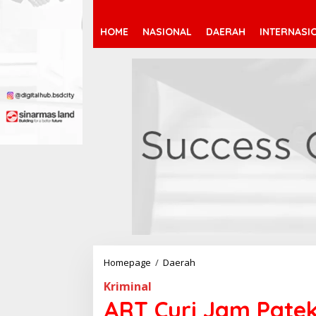
HOME
NASIONAL
DAERAH
INTERNASI
Homepage
/
Daerah
A
R
Kriminal
T
C
ART Curi Jam Patek 
u