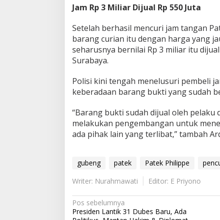
Jam Rp 3 Miliar Dijual Rp 550 Juta
Setelah berhasil mencuri jam tangan Pat
barang curian itu dengan harga yang j
seharusnya bernilai Rp 3 miliar itu dijua
Surabaya.
Polisi kini tengah menelusuri pembeli 
keberadaan barang bukti yang sudah b
“Barang bukti sudah dijual oleh pelaku 
melakukan pengembangan untuk mene
ada pihak lain yang terlibat,” tambah Ar
gubeng
patek
Patek Philippe
pencu
Writer: Nurahmawati
Editor: E Priyono
N
Pos sebelumnya
Presiden Lantik 31 Dubes Baru, Ada
a