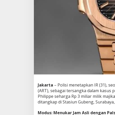
a
r
,
D
i
j
u
a
l
R
p
.
5
0
0
J
u
t
Jakarta
– Polisi menetapkan IR (31), s
a
(ART), sebagai tersangka dalam kasus 
Philippe seharga Rp 3 miliar milik majik
ditangkap di Stasiun Gubeng, Surabaya,
Modus: Menukar Jam Asli dengan Pal