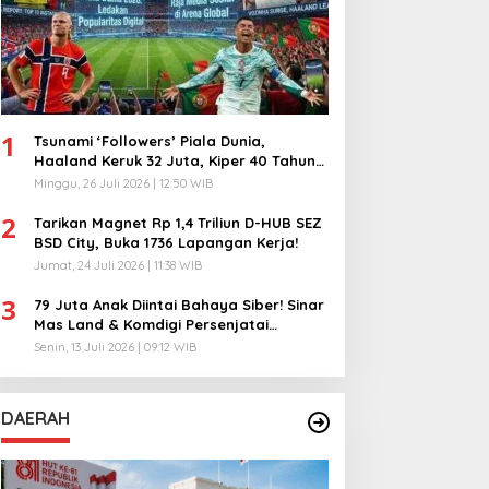
1
Tsunami ‘Followers’ Piala Dunia,
Haaland Keruk 32 Juta, Kiper 40 Tahun
Bikin Geger!
Minggu, 26 Juli 2026 | 12:50 WIB
2
Tarikan Magnet Rp 1,4 Triliun D-HUB SEZ
BSD City, Buka 1736 Lapangan Kerja!
Jumat, 24 Juli 2026 | 11:38 WIB
3
79 Juta Anak Diintai Bahaya Siber! Sinar
Mas Land & Komdigi Persenjatai
Ratusan Guru!
Senin, 13 Juli 2026 | 09:12 WIB
DAERAH