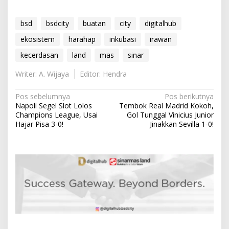
bsd
bsdcity
buatan
city
digitalhub
ekosistem
harahap
inkubasi
irawan
kecerdasan
land
mas
sinar
Writer: A. Wijaya
Editor: Hendra
N
Pos sebelumnya
Pos berikutnya
Napoli Segel Slot Lolos
Tembok Real Madrid Kokoh,
a
Champions League, Usai
Gol Tunggal Vinicius Junior
v
Hajar Pisa 3-0!
Jinakkan Sevilla 1-0!
i
g
a
s
i
p
o