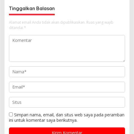
s
Tinggalkan Balasan
Alamat email Anda tidak akan dipublikasikan.
Ruas yang wajib
ditandai
*
Simpan nama, email, dan situs web saya pada peramban
ini untuk komentar saya berikutnya.