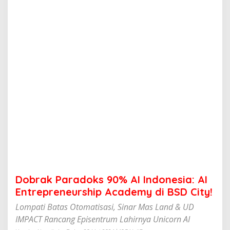
d
o
k
s
9
0
%
A
I
I
n
d
o
n
e
s
i
a
:
Dobrak Paradoks 90% AI Indonesia: AI
A
I
Entrepreneurship Academy di BSD City!
E
Lompati Batas Otomatisasi, Sinar Mas Land & UD
n
t
IMPACT Rancang Episentrum Lahirnya Unicorn AI
r