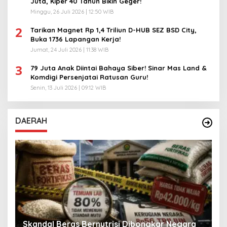
Juta, Kiper 40 Tahun Bikin Geger!
Minggu, 26 Juli 2026 | 12:50 WIB
2
Tarikan Magnet Rp 1,4 Triliun D-HUB SEZ BSD City,
Buka 1736 Lapangan Kerja!
Jumat, 24 Juli 2026 | 11:38 WIB
3
79 Juta Anak Diintai Bahaya Siber! Sinar Mas Land &
Komdigi Persenjatai Ratusan Guru!
Senin, 13 Juli 2026 | 09:12 WIB
DAERAH
A
Skandal Beras Bernutrisi Dibongkar Negara
T