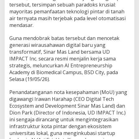
i
tersebut, tersimpan sebuah paradoks krusial:
t
mayoritas pemanfaatan teknologi pintar di tanah
y
air ternyata masih terjebak pada level otomatisasi
!
mendasar.
Guna mendobrak batas tersebut dan mencetak
generasi wirausahawan digital baru yang
transformatif, Sinar Mas Land bersama UD
IMPACT Inc. secara resmi menjalin kerja sama
strategis, meluncurkan AI Entrepreneurship
Academy di Biomedical Campus, BSD City, pada
Selasa (19/05/26).
Penandatanganan nota kesepahaman (MoU) yang
digawangi Irawan Harahap (CEO Digital Tech
Ecosystem and Development Sinar Mas Land) dan
Dion Park (Director of Indonesia, UD IMPACT Inc.)
ini sengaja dirancang untuk mengintegrasikan
infrastruktur kota pintar dengan ekosistem
universitas lokal, guna menginkubasi startup