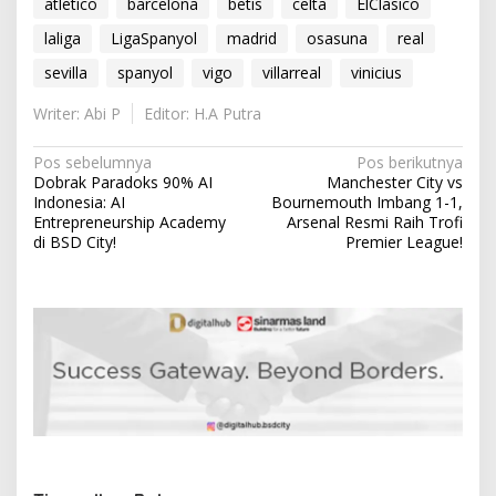
atletico
barcelona
betis
celta
ElClasico
laliga
LigaSpanyol
madrid
osasuna
real
sevilla
spanyol
vigo
villarreal
vinicius
Writer: Abi P
Editor: H.A Putra
N
Pos sebelumnya
Pos berikutnya
Dobrak Paradoks 90% AI
Manchester City vs
a
Indonesia: AI
Bournemouth Imbang 1-1,
v
Entrepreneurship Academy
Arsenal Resmi Raih Trofi
di BSD City!
Premier League!
i
g
a
s
i
p
o
s