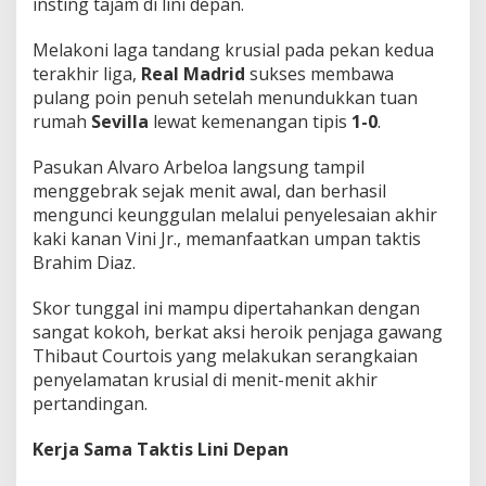
insting tajam di lini depan.
a
1
Melakoni laga tandang krusial pada pekan kedua
-
0
terakhir liga,
Real Madrid
sukses membawa
!
pulang poin penuh setelah menundukkan tuan
rumah
Sevilla
lewat kemenangan tipis
1-0
.
Pasukan Alvaro Arbeloa langsung tampil
menggebrak sejak menit awal, dan berhasil
mengunci keunggulan melalui penyelesaian akhir
kaki kanan Vini Jr., memanfaatkan umpan taktis
Brahim Diaz.
Skor tunggal ini mampu dipertahankan dengan
sangat kokoh, berkat aksi heroik penjaga gawang
Thibaut Courtois yang melakukan serangkaian
penyelamatan krusial di menit-menit akhir
pertandingan.
Kerja Sama Taktis Lini Depan