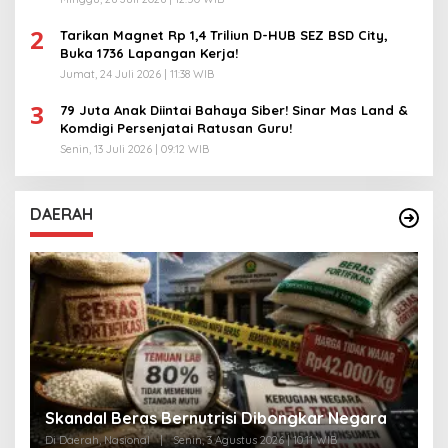
2
Tarikan Magnet Rp 1,4 Triliun D-HUB SEZ BSD City,
Buka 1736 Lapangan Kerja!
Jumat, 24 Juli 2026 | 11:38 WIB
3
79 Juta Anak Diintai Bahaya Siber! Sinar Mas Land &
Komdigi Persenjatai Ratusan Guru!
Senin, 13 Juli 2026 | 09:12 WIB
DAERAH
A
Skandal Beras Bernutrisi Dibongkar Negara
T
Di Daerah, Nasional
|
Senin, 3 Agustus 2026 | 10:11 WIB
Di