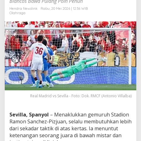
Blancos Bawa Pulang Poin Penuh
i
c
Hendra Newslink
Rabu, 20 Mei 2026 | 12:36 WIB
Olahraga
i
u
s
J
u
n
i
o
r
J
i
n
a
k
k
Real Madrid vs Sevilla - Foto: Dok. RMCF (Antonio Villalba)
a
n
S
Sevilla, Spanyol
– Menaklukkan gemuruh Stadion
e
Ramon Sanchez-Pizjuan, selalu membutuhkan lebih
v
i
dari sekadar taktik di atas kertas. Ia menuntut
l
ketenangan seorang juara di bawah mistar dan
l