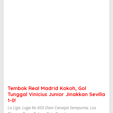
M
a
d
r
i
d
K
o
k
o
h
,
G
o
l
T
u
n
g
Tembok Real Madrid Kokoh, Gol
g
a
Tunggal Vinicius Junior Jinakkan Sevilla
l
1-0!
V
i
La Liga: Laga Ke-450 Dani Carvajal Sempurna, Los
n