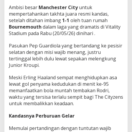
e
Ambisi besar
Manchester City
untuk
m
mempertahankan takhta juara resmi kandas,
i
e
setelah ditahan imbang
1-1
oleh tuan rumah
r
Bournemouth
dalam laga yang dramatis di Vitality
L
Stadium pada Rabu (20/05/26) dinihari .
e
a
Pasukan Pep Guardiola yang bertandang ke pesisir
g
u
selatan dengan misi wajib menang, justru
e
tertinggal lebih dulu lewat sepakan melengkung
!
Junior Kroupi.
Meski Erling Haaland sempat menghidupkan asa
lewat gol penyama kedudukan di menit ke-95
memanfaatkan bola muntah tembakan Rodri,
waktu yang tersisa terlalu sempit bagi The Cityzens
untuk membalikkan keadaan.
Kandasnya Perburuan Gelar
Memulai pertandingan dengan tuntutan wajib