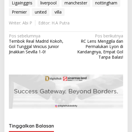
LigaInggris
liverpool
manchester
nottingham
Premier
united
villa
Writer: Abi P
Editor: H.A Putra
N
Pos sebelumnya
Pos berikutnya
Tembok Real Madrid Kokoh,
RC Lens Menggila dan
a
Gol Tunggal Vinicius Junior
Permalukan Lyon di
v
Jinakkan Sevilla 1-0!
Kandangnya, Empat Gol
Tanpa Balas!
i
g
a
s
i
p
o
s
Tinggalkan Balasan