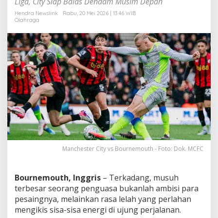
Liga, City Siap Balas Dendam Musim Depan
1
,
Hendra Newslink
Rabu, 20 Mei 2026 | 13:46 WIB
Olahraga
A
r
s
e
n
a
l
R
e
s
m
i
R
a
i
Manchester City vs Bournemouth - Foto: Dok. MCFC
h
T
r
Bournemouth, Inggris
– Terkadang, musuh
o
terbesar seorang penguasa bukanlah ambisi para
f
i
pesaingnya, melainkan rasa lelah yang perlahan
P
mengikis sisa-sisa energi di ujung perjalanan.
r