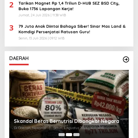
2
Tarikan Magnet Rp 1,4 Triliun D-HUB SEZ BSD City,
Buka 1736 Lapangan Kerja!
Jumat, 24 Juli 2026 | 11:38 WIB
3
79 Juta Anak Diintai Bahaya Siber! Sinar Mas Land &
Komdigi Persenjatai Ratusan Guru!
Senin, 13 Juli 2026 | 09:12 WIB
DAERAH
A
Skandal Beras Bernutrisi Dibongkar Negara
T
Di Daerah, Nasional
|
Senin, 3 Agustus 2026 | 10:11 WIB
Di