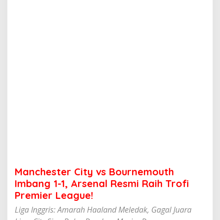
C
i
t
y
v
s
B
o
u
r
n
e
m
o
u
t
h
I
m
Manchester City vs Bournemouth
b
a
Imbang 1-1, Arsenal Resmi Raih Trofi
n
Premier League!
g
1
Liga Inggris: Amarah Haaland Meledak, Gagal Juara
-