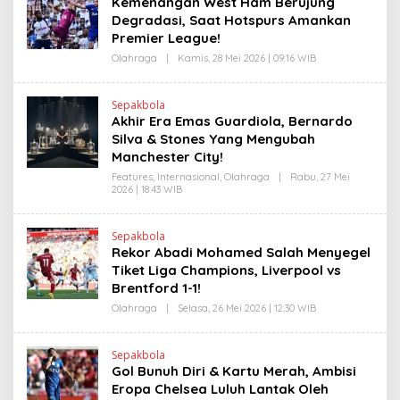
Kemenangan West Ham Berujung
E
N
N
Degradasi, Saat Hotspurs Amankan
K
D
Premier League!
R
A
Olahraga
|
Kamis, 28 Mei 2026 | 09:16 WIB
O
N
L
E
E
W
H
S
Sepakbola
H
L
Akhir Era Emas Guardiola, Bernardo
E
I
N
Silva & Stones Yang Mengubah
N
D
K
Manchester City!
R
A
Features
,
Internasional
,
Olahraga
|
Rabu, 27 Mei
N
2026 | 18:43 WIB
O
E
L
W
E
S
H
L
Sepakbola
H
I
Rekor Abadi Mohamed Salah Menyegel
E
N
N
Tiket Liga Champions, Liverpool vs
K
D
Brentford 1-1!
R
A
Olahraga
|
Selasa, 26 Mei 2026 | 12:30 WIB
O
N
L
E
E
W
H
S
Sepakbola
H
L
Gol Bunuh Diri & Kartu Merah, Ambisi
E
I
N
Eropa Chelsea Luluh Lantak Oleh
N
D