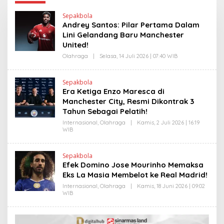
Sepakbola
Andrey Santos: Pilar Pertama Dalam
Lini Gelandang Baru Manchester
United!
Olahraga
|
Selasa, 14 Juli 2026 | 07:40 WIB
O
L
E
H
Sepakbola
R
Era Ketiga Enzo Maresca di
V
I
Manchester City, Resmi Dikontrak 3
T
Tahun Sebagai Pelatih!
O
Internasional
,
Olahraga
|
Kamis, 2 Juli 2026 | 16:19
WIB
O
L
E
H
Sepakbola
H
Efek Domino Jose Mourinho Memaksa
E
N
Eks La Masia Membelot ke Real Madrid!
D
R
Internasional
,
Olahraga
|
Kamis, 18 Juni 2026 | 09:02
A
WIB
O
N
L
E
E
W
H
S
H