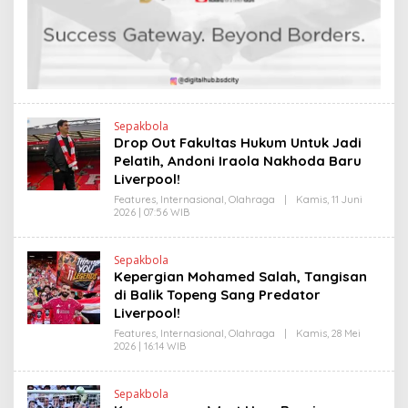
L
E
I
N
N
D
K
R
A
N
E
W
S
L
Sepakbola
I
Drop Out Fakultas Hukum Untuk Jadi
N
Pelatih, Andoni Iraola Nakhoda Baru
K
Liverpool!
Features
,
Internasional
,
Olahraga
|
Kamis, 11 Juni
2026 | 07:56 WIB
O
L
E
H
Sepakbola
H
Kepergian Mohamed Salah, Tangisan
E
N
di Balik Topeng Sang Predator
D
Liverpool!
R
A
Features
,
Internasional
,
Olahraga
|
Kamis, 28 Mei
N
2026 | 16:14 WIB
O
E
L
W
E
S
H
L
Sepakbola
H
I