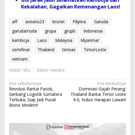
Kekalahan, Gagalkan Kemenangan Laos!
aff
aseanu23
brunei
Filipina
Garuda
garudamuda
grupa
grupb
Indonesia
kamboja
Laos
Malaysia
Myanmar
semifinal
Thailand
timnas
TimorLeste
vietnam
Writer: Vito
Editor: Hendra
N
Pos sebelumnya
Pos berikutnya
Revolusi Rantai Pasok,
Dominasi Gajah Perang:
a
Gerbang Logistik Sumatera
Thailand Bantai Timor Leste
v
Terbuka, Siap Jadi Pusat
4-0, Kubur Harapan Lawan!
Bisnis Modern!
i
g
a