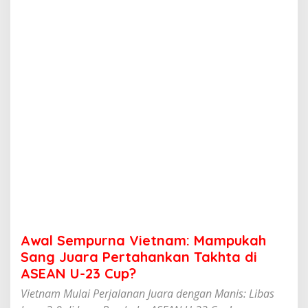
n
a
V
i
e
t
n
a
m
:
M
a
m
p
u
k
a
h
S
Awal Sempurna Vietnam: Mampukah
a
n
Sang Juara Pertahankan Takhta di
g
ASEAN U-23 Cup?
J
u
Vietnam Mulai Perjalanan Juara dengan Manis: Libas
a