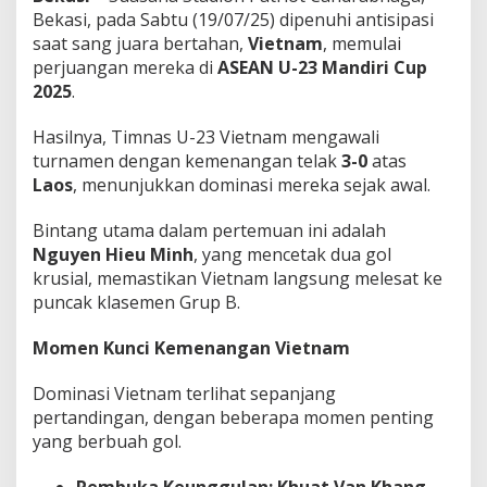
N
Bekasi, pada Sabtu (19/07/25) dipenuhi antisipasi
U
saat sang juara bertahan,
Vietnam
, memulai
-
perjuangan mereka di
ASEAN U-23 Mandiri Cup
2
2025
.
3
C
u
Hasilnya, Timnas U-23 Vietnam mengawali
p
turnamen dengan kemenangan telak
3-0
atas
?
Laos
, menunjukkan dominasi mereka sejak awal.
Bintang utama dalam pertemuan ini adalah
Nguyen Hieu Minh
, yang mencetak dua gol
krusial, memastikan Vietnam langsung melesat ke
puncak klasemen Grup B.
Momen Kunci Kemenangan Vietnam
Dominasi Vietnam terlihat sepanjang
pertandingan, dengan beberapa momen penting
yang berbuah gol.