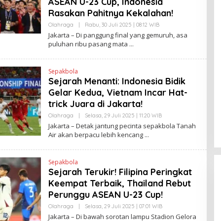
ASEAN U-23 Cup, Indonesia
Rasakan Pahitnya Kekalahan!
Olahraga
|
Rabu, 30 Juli 2025 | 08:12 WIB
O
L
Jakarta – Di panggung final yang gemuruh, asa
E
puluhan ribu pasang mata
H
H
E
N
Sepakbola
D
Sejarah Menanti: Indonesia Bidik
R
A
Gelar Kedua, Vietnam Incar Hat-
N
E
trick Juara di Jakarta!
W
S
Olahraga
|
Selasa, 29 Juli 2025 | 11:20 WIB
O
L
L
Jakarta – Detak jantung pecinta sepakbola Tanah
I
E
Air akan berpacu lebih kencang
N
H
K
H
E
N
Sepakbola
D
Sejarah Terukir! Filipina Peringkat
R
A
Keempat Terbaik, Thailand Rebut
N
E
Perunggu ASEAN U-23 Cup!
W
S
Olahraga
|
Selasa, 29 Juli 2025 | 07:01 WIB
O
L
L
Jakarta – Di bawah sorotan lampu Stadion Gelora
I
E