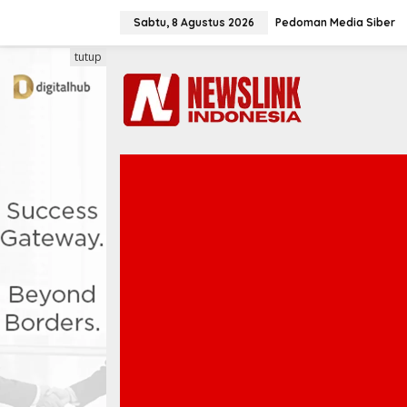
L
e
Sabtu, 8 Agustus 2026
Pedoman Media Siber
w
a
tutup
t
i
k
e
k
o
n
t
e
n