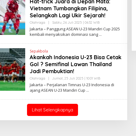
Hat-trick Juara di Depan Mata:
R
A
Vietnam Tumbangkan Filipina,
N
E
Selangkah Lagi Ukir Sejarah!
Pendaftaran Istana Dibuka,
W
Warga Berebut Kuota
S
Olahraga
|
Sabtu, 26 Juli 2025 | 06:32 WIB
O
L
L
Jakarta – Panggung ASEAN U-23 Mandiri Cup 2025
Di Daerah, Nasional
|
Rabu, 5 Agustus 2026 |
I
E
09:13 WIB
kembali menyaksikan dominasi sang
N
H
K
H
E
N
Sepakbola
D
Akankah Indonesia U-23 Bisa Cetak
R
A
Gol ? Semifinal Lawan Thailand
N
E
Jadi Pembuktian!
W
S
Olahraga
|
Jumat, 25 Juli 2025 | 10:01 WIB
O
L
L
Jakarta – Perjalanan Timnas U-23 Indonesia di
I
E
ajang ASEAN U-23 Mandiri Cup
N
H
K
H
E
N
D
Lihat Selengkapnya
R
A
N
E
W
S