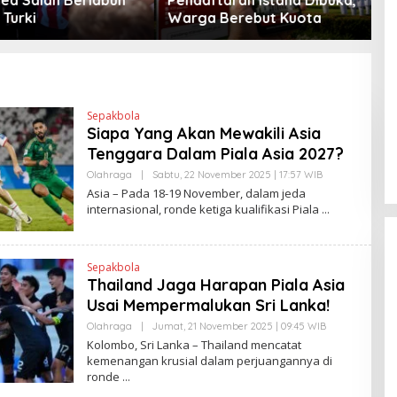
Berebut Kuota
Peta Politik AS
Sepakbola
Siapa Yang Akan Mewakili Asia
Tenggara Dalam Piala Asia 2027?
Olahraga
|
Sabtu, 22 November 2025 | 17:57 WIB
O
L
Asia – Pada 18-19 November, dalam jeda
E
internasional, ronde ketiga kualifikasi Piala
H
R
V
I
T
Sepakbola
O
Thailand Jaga Harapan Piala Asia
Usai Mempermalukan Sri Lanka!
Olahraga
|
Jumat, 21 November 2025 | 09:45 WIB
O
L
Kolombo, Sri Lanka – Thailand mencatat
E
kemenangan krusial dalam perjuangannya di
H
ronde
R
V