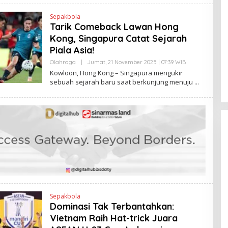
I
T
Sepakbola
O
Tarik Comeback Lawan Hong
Kong, Singapura Catat Sejarah
Piala Asia!
Olahraga
|
Jumat, 21 November 2025 | 07:39 WIB
O
L
Kowloon, Hong Kong – Singapura mengukir
E
sebuah sejarah baru saat berkunjung menuju
H
R
V
I
T
O
Sepakbola
Dominasi Tak Terbantahkan:
Vietnam Raih Hat-trick Juara