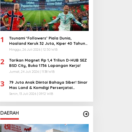
1
Tsunami ‘Followers’ Piala Dunia,
Haaland Keruk 32 Juta, Kiper 40 Tahun
Bikin Geger!
Minggu, 26 Juli 2026 | 12:50 WIB
2
Tarikan Magnet Rp 1,4 Triliun D-HUB SEZ
BSD City, Buka 1736 Lapangan Kerja!
Jumat, 24 Juli 2026 | 11:38 WIB
3
79 Juta Anak Diintai Bahaya Siber! Sinar
Mas Land & Komdigi Persenjatai
Ratusan Guru!
Senin, 13 Juli 2026 | 09:12 WIB
DAERAH