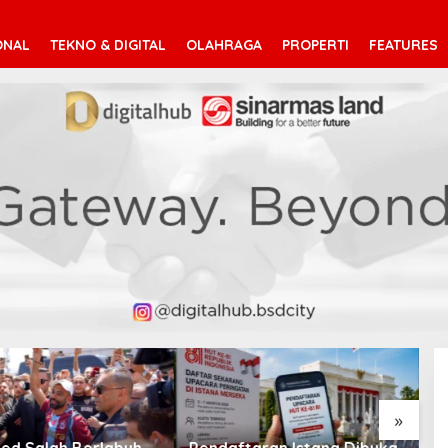
ONAL
TEKNO & DIGITAL
OLAHRAGA
PROPERTI
FEATURES
V
T
»
taran Istana Dibuka,
Suara Arab Michigan Ubah