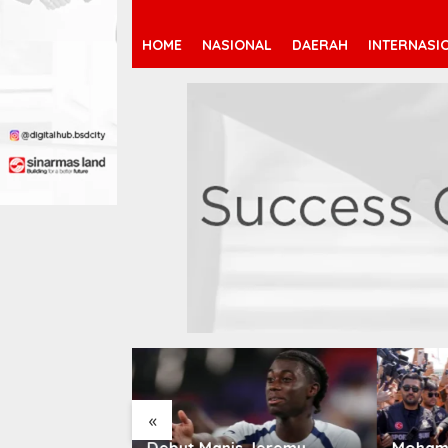
HOME
NASIONAL
DAERAH
INTERNASI
«
 Jeremy
Mohamed Salah Berlabuh
Pendaf