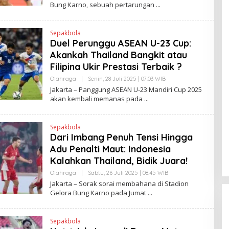
Bung Karno, sebuah pertarungan
N
H
K
H
E
N
Sepakbola
D
Duel Perunggu ASEAN U-23 Cup:
R
A
Akankah Thailand Bangkit atau
N
E
Filipina Ukir Prestasi Terbaik ?
W
S
Olahraga
|
Senin, 28 Juli 2025 | 07:03 WIB
O
L
L
Jakarta – Panggung ASEAN U-23 Mandiri Cup 2025
I
E
akan kembali memanas pada
N
H
K
H
E
N
Sepakbola
D
Dari Imbang Penuh Tensi Hingga
R
A
Adu Penalti Maut: Indonesia
N
E
Kalahkan Thailand, Bidik Juara!
W
S
Olahraga
|
Sabtu, 26 Juli 2025 | 08:45 WIB
O
L
L
Jakarta – Sorak sorai membahana di Stadion
I
E
Gelora Bung Karno pada Jumat
N
H
K
H
E
N
Sepakbola
D