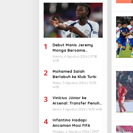
1
Debut Manis Jeremy
Monga Bersama
Manchester City
Kamis, 6 Agustus 2026 | 07:38
WIB
2
Mohamed Salah
Berlabuh ke Klub Turki
Rabu, 5 Agustus 2026 | 15:05
WIB
3
Vinícius Júnior ke
Arsenal: Transfer Penuh
Risiko
Senin, 3 Agustus 2026 | 16:10 WIB
4
Infantino Hadapi
Ancaman Mosi FIFA
Minggu, 2 Agustus 2026 | 09:07