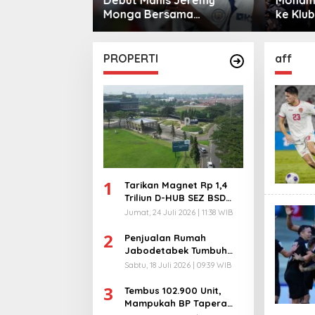
sama
ke Klub Turki
Warga 
City
PROPERTI
aff
1
Tarikan Magnet Rp 1,4
Triliun D-HUB SEZ BSD
City, Buka 1736
Jumat, 24 Juli 2026 | 11:38 WIB
Lapangan Kerja!
2
Penjualan Rumah
Jabodetabek Tumbuh
94%! Developer
Sabtu, 18 Juli 2026 | 09:39 WIB
Langsung Lempar Diskon
3
Ekstra
Tembus 102.900 Unit,
Mampukah BP Tapera