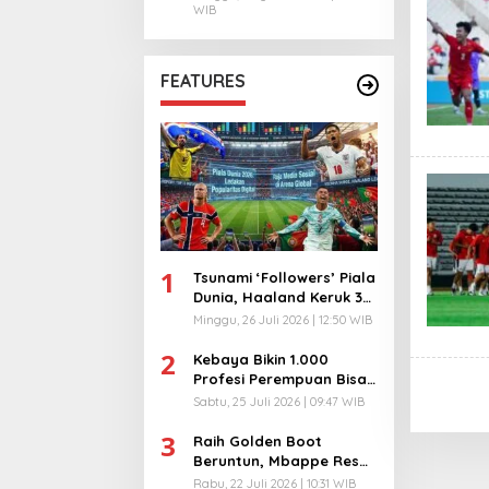
WIB
FEATURES
1
Tsunami ‘Followers’ Piala
Dunia, Haaland Keruk 32
Juta, Kiper 40 Tahun
Minggu, 26 Juli 2026 | 12:50 WIB
Bikin Geger!
2
Kebaya Bikin 1.000
Profesi Perempuan Bisa
Menyatu di Arena
Sabtu, 25 Juli 2026 | 09:47 WIB
Komunikasi Global!
3
Raih Golden Boot
Beruntun, Mbappe Resmi
Kunci Takhta Top Skor
Rabu, 22 Juli 2026 | 10:31 WIB