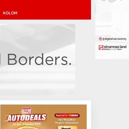
KOLOM
inícius Júnior ke Arsenal:
ransfer Penuh Risiko
Debut Manis Jeremy