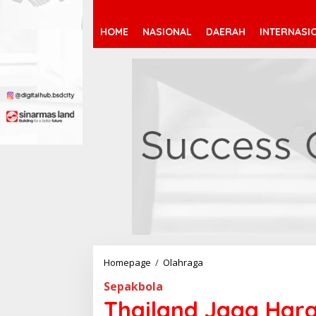
HOME
NASIONAL
DAERAH
INTERNASI
Homepage
/
Olahraga
T
h
Sepakbola
a
i
Thailand Jaga Hara
l