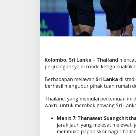
a
i
M
e
m
p
e
r
m
a
Kolombo, Sri Lanka
–
Thailand
mencat
l
u
perjuangannya di ronde ketiga kualifikas
k
a
Berhadapan melawan
Sri Lanka
di stad
n
berhasil mengubur pihak tuan rumah d
S
r
i
Thailand, yang memulai pertemuan ini 
L
waktu untuk merobek gawang Sri Lanka
a
n
Menit 7
:
Thanawat Suengchitth
k
jarak jauh yang melesat melewat
a
!
membuka papan skor bagi Thailan