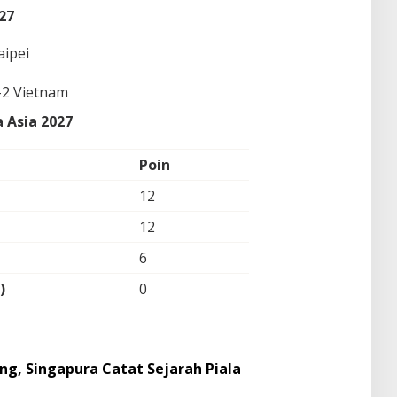
027
aipei
0-2 Vietnam
 Asia 2027
Poin
12
12
6
)
0
g, Singapura Catat Sejarah Piala