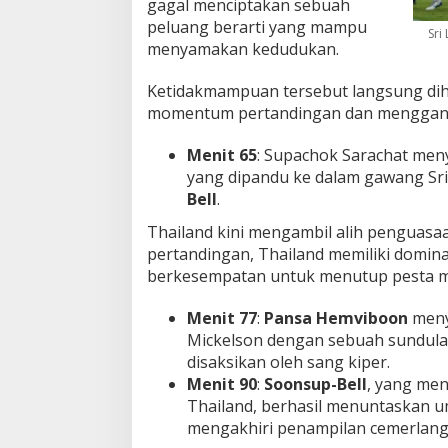
gagal menciptakan sebuah
peluang berarti yang mampu
Sri
menyamakan kedudukan.
Ketidakmampuan tersebut langsung dih
momentum pertandingan dan menggan
Menit 65
: Supachok Sarachat men
yang dipandu ke dalam gawang Sr
Bell
.
Thailand kini mengambil alih penguasa
pertandingan, Thailand memiliki domina
berkesempatan untuk menutup pesta m
Menit 77
:
Pansa Hemviboon
meny
Mickelson dengan sebuah sundul
disaksikan oleh sang kiper.
Menit 90
:
Soonsup-Bell
, yang men
Thailand, berhasil menuntaskan u
mengakhiri penampilan cemerlang