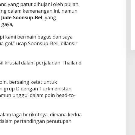
d yang patut dihujani oleh pujian.
ing dalam kemenangan ini, namun
Pendaftaran Istana Dibuka,
h
Jude Soonsup-Bel
, yang
Warga Berebut Kuota
 gaya,
Di Daerah, Nasional
|
Rabu, 5 Agustus 2026 |
09:13 WIB
api kami bermain bagus dan saya
ol.” ucap Soonsup-Bell, dilansir
 krusial dalam perjalanan Thailand
oin, bersaing ketat untuk
n grup D dengan Turkmenistan,
amun unggul dalam poin head-to-
dalam laga berikutnya, dimana kedua
 dalam pertandingan penutupan