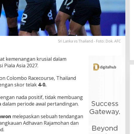
Sri Lanka vs Thailand - Foto: Dok. AFC
at kemenangan krusial dalam
i Piala Asia 2027.
ion Colombo Racecourse, Thailand
engan skor telak
4-0.
dengan nada positif, tidak membuang
 dalam periode awal pertandingan.
awon
melepaskan sebuah tendangan
i jangkauan Adhavan Rajamohan dan
d.