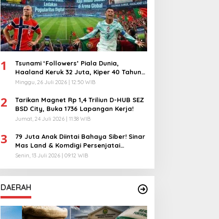
1
Tsunami ‘Followers’ Piala Dunia,
Haaland Keruk 32 Juta, Kiper 40 Tahun
Bikin Geger!
Minggu, 26 Juli 2026 | 12:50 WIB
2
Tarikan Magnet Rp 1,4 Triliun D-HUB SEZ
BSD City, Buka 1736 Lapangan Kerja!
Jumat, 24 Juli 2026 | 11:38 WIB
3
79 Juta Anak Diintai Bahaya Siber! Sinar
Mas Land & Komdigi Persenjatai
Ratusan Guru!
Senin, 13 Juli 2026 | 09:12 WIB
DAERAH