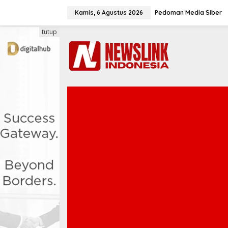
L
e
Kamis, 6 Agustus 2026
Pedoman Media Siber
w
a
tutup
t
i
k
e
k
o
n
t
e
n