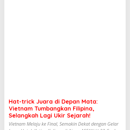
u
a
r
a
d
i
D
e
p
a
n
M
a
t
a
:
V
i
e
Hat-trick Juara di Depan Mata:
t
n
Vietnam Tumbangkan Filipina,
a
Selangkah Lagi Ukir Sejarah!
m
T
Vietnam Melaju ke Final, Semakin Dekat dengan Gelar
u