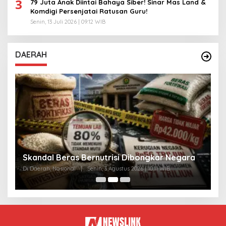
3
79 Juta Anak Diintai Bahaya Siber! Sinar Mas Land &
Komdigi Persenjatai Ratusan Guru!
Senin, 13 Juli 2026 | 09:12 WIB
DAERAH
A
Skandal Beras Bernutrisi Dibongkar Negara
T
Di Daerah, Nasional
|
Senin, 3 Agustus 2026 | 10:11 WIB
Di