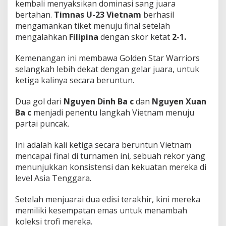
kembali menyaksikan dominasi sang juara
h
bertahan.
Timnas U-23 Vietnam
berhasil
L
a
mengamankan tiket menuju final setelah
g
mengalahkan
Filipina
dengan skor ketat
2-1.
i
U
Kemenangan ini membawa Golden Star Warriors
k
selangkah lebih dekat dengan gelar juara, untuk
i
r
ketiga kalinya secara beruntun.
S
e
Dua gol dari
Nguyen Dinh Ba c
dan
Nguyen Xuan
j
Ba c
menjadi penentu langkah Vietnam menuju
a
partai puncak.
r
a
h
Ini adalah kali ketiga secara beruntun Vietnam
!
mencapai final di turnamen ini, sebuah rekor yang
menunjukkan konsistensi dan kekuatan mereka di
level Asia Tenggara.
Setelah menjuarai dua edisi terakhir, kini mereka
memiliki kesempatan emas untuk menambah
koleksi trofi mereka.