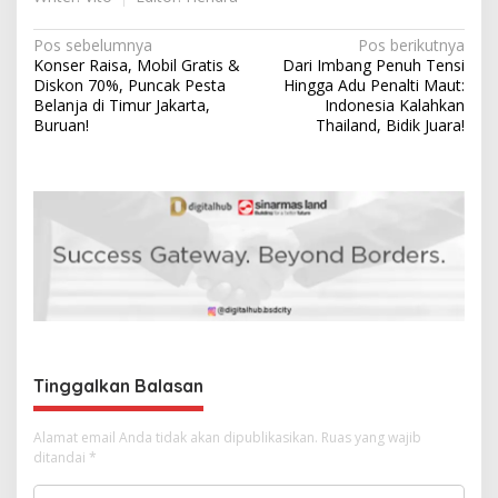
N
Pos sebelumnya
Pos berikutnya
Konser Raisa, Mobil Gratis &
Dari Imbang Penuh Tensi
a
Diskon 70%, Puncak Pesta
Hingga Adu Penalti Maut:
v
Belanja di Timur Jakarta,
Indonesia Kalahkan
Buruan!
Thailand, Bidik Juara!
i
g
a
s
i
p
o
s
Tinggalkan Balasan
Alamat email Anda tidak akan dipublikasikan.
Ruas yang wajib
ditandai
*