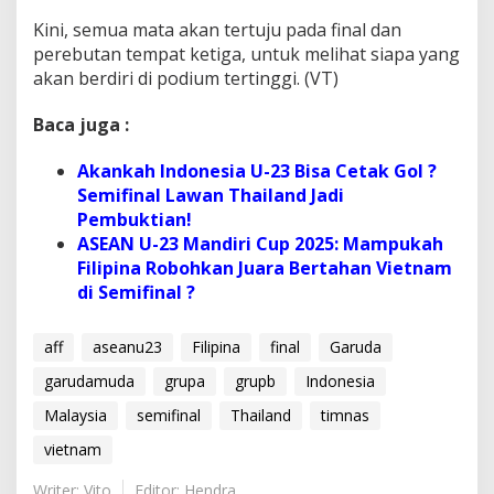
Kini, semua mata akan tertuju pada final dan
perebutan tempat ketiga, untuk melihat siapa yang
akan berdiri di podium tertinggi. (VT)
Baca juga :
Akankah Indonesia U-23 Bisa Cetak Gol ?
Semifinal Lawan Thailand Jadi
Pembuktian!
ASEAN U-23 Mandiri Cup 2025: Mampukah
Filipina Robohkan Juara Bertahan Vietnam
di Semifinal ?
aff
aseanu23
Filipina
final
Garuda
garudamuda
grupa
grupb
Indonesia
Malaysia
semifinal
Thailand
timnas
vietnam
Writer: Vito
Editor: Hendra