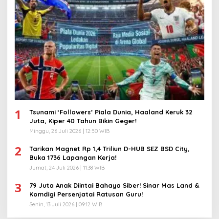
1
Tsunami ‘Followers’ Piala Dunia, Haaland Keruk 32
Juta, Kiper 40 Tahun Bikin Geger!
Minggu, 26 Juli 2026 | 12:50 WIB
2
Tarikan Magnet Rp 1,4 Triliun D-HUB SEZ BSD City,
Buka 1736 Lapangan Kerja!
Jumat, 24 Juli 2026 | 11:38 WIB
3
79 Juta Anak Diintai Bahaya Siber! Sinar Mas Land &
Komdigi Persenjatai Ratusan Guru!
Senin, 13 Juli 2026 | 09:12 WIB