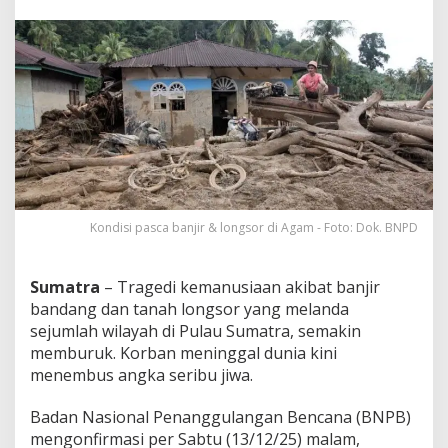
l
T
e
m
b
u
s
1
0
0
0
J
i
Kondisi pasca banjir & longsor di Agam - Foto: Dok. BNPD
w
a
Sumatra
– Tragedi kemanusiaan akibat banjir
bandang dan tanah longsor yang melanda
sejumlah wilayah di Pulau Sumatra, semakin
memburuk. Korban meninggal dunia kini
menembus angka seribu jiwa.
Badan Nasional Penanggulangan Bencana (BNPB)
mengonfirmasi per Sabtu (13/12/25) malam,