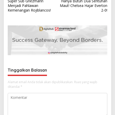
Super Sub Griezmann
Hanya Butuh Dua Sentuhan
a
Menjadi Pahlawan
Maut! Chelsea Hajar Everton
v
Kemenangan Rojiblancos!
2-0!
i
g
a
s
i
p
o
s
Tinggalkan Balasan
Alamat email Anda tidak akan dipublikasikan.
Ruas yang wajib
ditandai
*