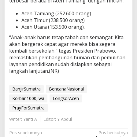
terbesar berada di Aceh Tamiang dengan rincian :
Aceh Tamiang (252.600 orang)
Aceh Timur (238.500 orang)
Aceh Utara (153.500 orang).
“Anak-anak harus tetap tabah dan semangat. Kita
akan bergerak cepat agar mereka bisa segera
kembali bersekolah,” tegas Presiden Prabowo,
memastikan pembangunan hunian dan pemulihan
layanan pendidikan sudah disiapkan sebagai
langkah lanjutan.(NR)
BanjirSumatra
BencanaNasional
Korban1000Jiwa
LongsorAceh
PrayForSumatra
Writer: Yanti A
Editor: Y Abdul
N
Pos sebelumnya
Pos berikutnya