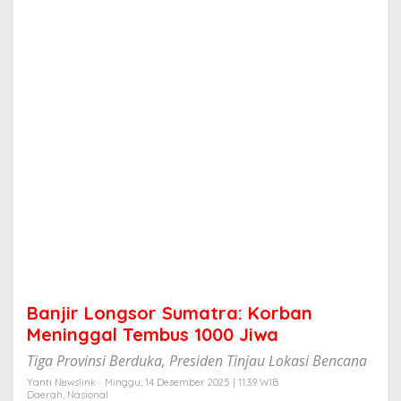
s
o
r
S
u
m
a
t
r
a
:
K
o
r
b
a
n
M
e
Banjir Longsor Sumatra: Korban
n
i
Meninggal Tembus 1000 Jiwa
n
Tiga Provinsi Berduka, Presiden Tinjau Lokasi Bencana
g
g
Yanti Newslink
Minggu, 14 Desember 2025 | 11:39 WIB
a
Daerah
,
Nasional