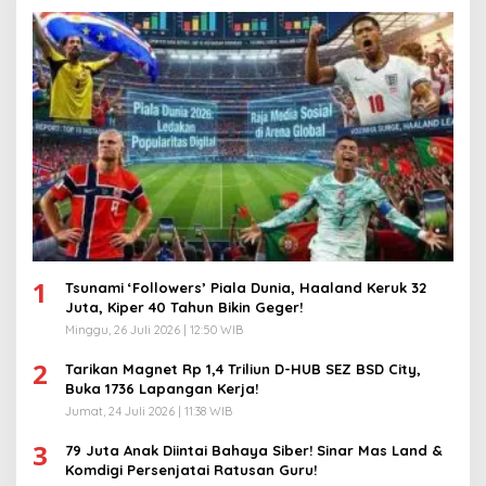
1
Tsunami ‘Followers’ Piala Dunia, Haaland Keruk 32
Juta, Kiper 40 Tahun Bikin Geger!
Minggu, 26 Juli 2026 | 12:50 WIB
2
Tarikan Magnet Rp 1,4 Triliun D-HUB SEZ BSD City,
Buka 1736 Lapangan Kerja!
Jumat, 24 Juli 2026 | 11:38 WIB
3
79 Juta Anak Diintai Bahaya Siber! Sinar Mas Land &
Komdigi Persenjatai Ratusan Guru!