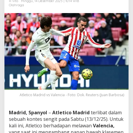
R Vito
Minggu, 14 Desember 2025 | 10:14 WIB
e
Olahraga
n
a
n
g
a
n
R
o
j
i
b
l
a
n
c
o
s
Atletico Madrid vs Valencia - Foto: Dok. Reuters (Juan Barbosa)
!
Madrid, Spanyol
–
Atletico Madrid
terlibat dalam
sebuah kontes sengit pada Sabtu (13/12/25). Untuk
kali ini, Atletico berhadapan melawan
Valencia,
yang saat ini mengambang papan bawah klasemen