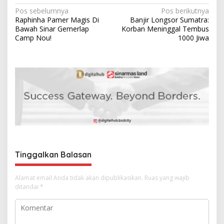
N
Pos sebelumnya
Pos berikutnya
Raphinha Pamer Magis Di
Banjir Longsor Sumatra:
a
Bawah Sinar Gemerlap
Korban Meninggal Tembus
v
Camp Nou!
1000 Jiwa
i
g
a
s
i
p
o
s
Tinggalkan Balasan
Alamat email Anda tidak akan dipublikasikan.
Ruas yang wajib
ditandai
*