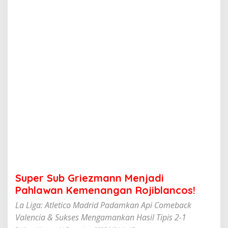
i
e
z
m
a
n
n
M
e
n
j
a
d
i
P
a
h
l
a
Super Sub Griezmann Menjadi
w
a
Pahlawan Kemenangan Rojiblancos!
n
La Liga: Atletico Madrid Padamkan Api Comeback
K
e
Valencia & Sukses Mengamankan Hasil Tipis 2-1
m