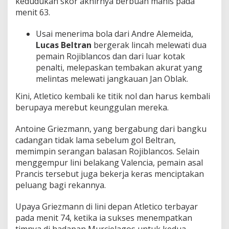
kedudukan skor akhirnya berbuah manis pada
menit 63.
Usai menerima bola dari Andre Alemeida,
Lucas Beltran
bergerak lincah melewati dua
pemain Rojiblancos dan dari luar kotak
penalti, melepaskan tembakan akurat yang
melintas melewati jangkauan Jan Oblak.
Kini, Atletico kembali ke titik nol dan harus kembali
berupaya merebut keunggulan mereka.
Antoine Griezmann, yang bergabung dari bangku
cadangan tidak lama sebelum gol Beltran,
memimpin serangan balasan Rojiblancos. Selain
menggempur lini belakang Valencia, pemain asal
Prancis tersebut juga bekerja keras menciptakan
peluang bagi rekannya.
Upaya Griezmann di lini depan Atletico terbayar
pada menit 74, ketika ia sukses menempatkan
timnya di hadapan Murcielagos untuk kedua